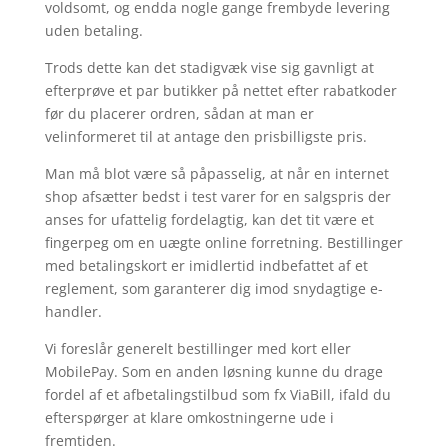
voldsomt, og endda nogle gange frembyde levering
uden betaling.
Trods dette kan det stadigvæk vise sig gavnligt at
efterprøve et par butikker på nettet efter rabatkoder
før du placerer ordren, sådan at man er
velinformeret til at antage den prisbilligste pris.
Man må blot være så påpasselig, at når en internet
shop afsætter bedst i test varer for en salgspris der
anses for ufattelig fordelagtig, kan det tit være et
fingerpeg om en uægte online forretning. Bestillinger
med betalingskort er imidlertid indbefattet af et
reglement, som garanterer dig imod snydagtige e-
handler.
Vi foreslår generelt bestillinger med kort eller
MobilePay. Som en anden løsning kunne du drage
fordel af et afbetalingstilbud som fx ViaBill, ifald du
efterspørger at klare omkostningerne ude i
fremtiden.