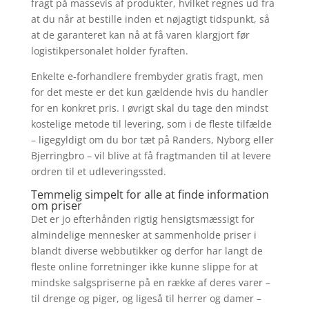
fragt på massevis af produkter, hvilket regnes ud fra
at du når at bestille inden et nøjagtigt tidspunkt, så
at de garanteret kan nå at få varen klargjort før
logistikpersonalet holder fyraften.
Enkelte e-forhandlere frembyder gratis fragt, men
for det meste er det kun gældende hvis du handler
for en konkret pris. I øvrigt skal du tage den mindst
kostelige metode til levering, som i de fleste tilfælde
– ligegyldigt om du bor tæt på Randers, Nyborg eller
Bjerringbro – vil blive at få fragtmanden til at levere
ordren til et udleveringssted.
Temmelig simpelt for alle at finde information
om priser
Det er jo efterhånden rigtig hensigtsmæssigt for
almindelige mennesker at sammenholde priser i
blandt diverse webbutikker og derfor har langt de
fleste online forretninger ikke kunne slippe for at
mindske salgspriserne på en række af deres varer –
til drenge og piger, og ligeså til herrer og damer –