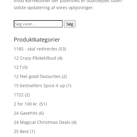
imod korrektioner der potentielt er udarbejdet siden
sidste opdatering af vores oplysninger.
Søg
Søg
efter:
Produktkategorier
1185 - skal redirectes
(53)
12 Crazy Påsketilbud
(4)
12 f
(3)
12 feel good favourites
(2)
15 bestsellers Spice it up
(1)
1722
(2)
2 for 100 kr.
(51)
24 Gavehits
(6)
24 Magical Christmas Deals
(4)
25 Best
(1)