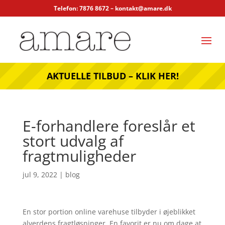
Telefon: 7876 8672 –
kontakt@amare.dk
AKTUELLE TILBUD – KLIK HER!
E-forhandlere foreslår et
stort udvalg af
fragtmuligheder
jul 9, 2022
|
blog
En stor portion online varehuse tilbyder i øjeblikket
alverdens fragtløsninger. En favorit er nu om dage at