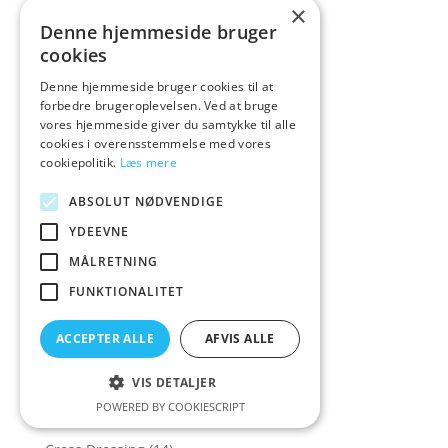
×
Colourful favourite
(1)
Denne hjemmeside bruger
cookies
Colourful favourites
(14)
Denne hjemmeside bruger cookies til at
COLT
(5)
forbedre brugeroplevelsen. Ved at bruge
CoolMann
(1)
vores hjemmeside giver du samtykke til alle
cookies i overensstemmelse med vores
Corsager & Korsetter
(158)
cookiepolitik.
Læs mere
Corsager&Korsetter
(135)
ABSOLUT NØDVENDIGE
Corset
(16)
YDEEVNE
Cottelli Collection
(573)
MÅLRETNING
Cowgirl
(7)
FUNKTIONALITET
Crave
(1)
Crazy Deals
(30)
ACCEPTER ALLE
AFVIS ALLE
Creative Conceptions
(21)
VIS DETALJER
Creature Cocks
(43)
POWERED BY COOKIESCRIPT
Crisco
(1)