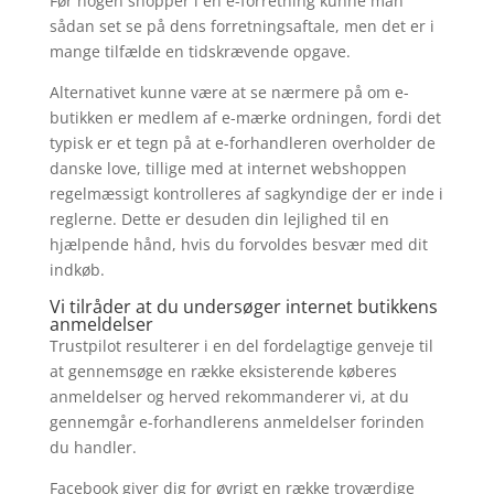
Før nogen shopper i en e-forretning kunne man
sådan set se på dens forretningsaftale, men det er i
mange tilfælde en tidskrævende opgave.
Alternativet kunne være at se nærmere på om e-
butikken er medlem af e-mærke ordningen, fordi det
typisk er et tegn på at e-forhandleren overholder de
danske love, tillige med at internet webshoppen
regelmæssigt kontrolleres af sagkyndige der er inde i
reglerne. Dette er desuden din lejlighed til en
hjælpende hånd, hvis du forvoldes besvær med dit
indkøb.
Vi tilråder at du undersøger internet butikkens
anmeldelser
Trustpilot resulterer i en del fordelagtige genveje til
at gennemsøge en række eksisterende køberes
anmeldelser og herved rekommanderer vi, at du
gennemgår e-forhandlerens anmeldelser forinden
du handler.
Facebook giver dig for øvrigt en række troværdige