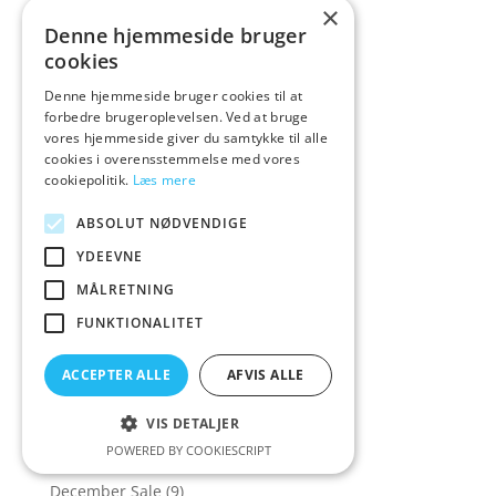
×
Cyber
(2)
Denne hjemmeside bruger
cookies
Cyber Mo
(1)
Cyber Mon
(2)
Denne hjemmeside bruger cookies til at
forbedre brugeroplevelsen. Ved at bruge
Cyber Mond
(2)
vores hjemmeside giver du samtykke til alle
Cyber Monda
(2)
cookies i overensstemmelse med vores
cookiepolitik.
Læs mere
Cyber Monday
(190)
ABSOLUT NØDVENDIGE
CyberSkin
(2)
YDEEVNE
D
(4)
MÅLRETNING
Dame Products
(1)
FUNKTIONALITET
Daring Intimates
(17)
Date Night Tr
(1)
ACCEPTER ALLE
AFVIS ALLE
Date Night Treats
(1)
Dately
(3)
VIS DETALJER
POWERED BY COOKIESCRIPT
Day Deals
(2)
December Sale
(9)