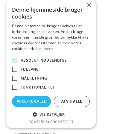
×
Cyber Monday
(190)
Denne hjemmeside bruger
cookies
CyberSkin
(2)
Denne hjemmeside bruger cookies til at
D
(4)
forbedre brugeroplevelsen. Ved at bruge
Dame Products
(1)
vores hjemmeside giver du samtykke til alle
cookies i overensstemmelse med vores
Daring Intimates
(17)
cookiepolitik.
Læs mere
Date Night Tr
(1)
ABSOLUT NØDVENDIGE
Date Night Treats
(1)
YDEEVNE
Dately
(3)
MÅLRETNING
Day Deals
(2)
FUNKTIONALITET
December Sale
(9)
Delay Spray
(29)
ACCEPTER ALLE
AFVIS ALLE
DG-Lab
(4)
VIS DETALJER
Dick Johnson
(2)
POWERED BY COOKIESCRIPT
Dilatorer & Sounds
(47)