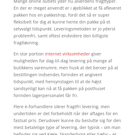
Mange online outlets yder nu alverdens fragttyper.
En der er meget anvendt er i øjeblikket at få afleveret
pakken hos en pakkeshop, fordi det så er super
fleksibelt for dig at kunne hente din pakke på et
selvvalgt tidspunkt. Leveringsmetoden er jo yderst
problemfri, samt oftest endvidere den billigste
fragtløsning.
En stor portion
internet virksomheder
giver
muligheden for dag-til-dag levering på mange af
butikkens varenumre, men husk at det beroer på at
bestillingen indsendes forinden et angivent
tidspunkt, med hensynstagen til at de højst
sandsynligt kan nå at få pakken på posthuset
forinden lagerpersonalet får fri.
Flere e-forhandlere sikrer fragtfri levering, men
undertiden er det forbeholdt når der aftages for en
fastsat pris. Derudover kunne du beslutte sig for den
mest betalelige type af levering, der typisk – om man
befinder sig ved Køge, Skanderborg eller Sæby – er