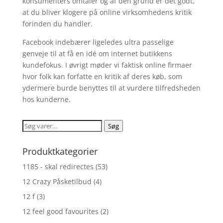
konsumenters omtaler og af den grund er det godt,
at du bliver klogere på online virksomhedens kritik
forinden du handler.
Facebook indebærer ligeledes ultra passelige
genveje til at få en idé om internet butikkens
kundefokus. I øvrigt møder vi faktisk online firmaer
hvor folk kan forfatte en kritik af deres køb, som
ydermere burde benyttes til at vurdere tilfredsheden
hos kunderne.
Søg
Søg
efter:
Produktkategorier
1185 - skal redirectes
(53)
12 Crazy Påsketilbud
(4)
12 f
(3)
12 feel good favourites
(2)