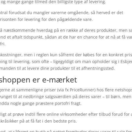
og mange gange tilmed den billigste type af levering.
entral forudsat du mangler varerne omgående, så herved er det
risonten for levering for den pågældende vare.
 på næstkommende hverdag på en række af deres produkter, men 
 end et aftalt tidspunkt, sådan at de har en chance for at nå at få v
ri.
kostninger, men i reglen kun såfremt der købes for en konkret pris
ing til levering, som ofte – ligegyldigt om man opholder sig i Esbje
gtmanden til at levere dine produkter til et afhentningssted.
bshoppen er e-mærket
gerne at sammenligne priser (via fx PriceRunner) hos flere netshop
vunget til at nedbringe salgsværdien på deres varer – til børn, men
ndda nogle gange præstere portofri fragt.
ligt at prøve indtil flere online virksomheder efter tilbud forud for 
åsikker på at få fat i den bedste pris.
, at såfremt en butik på nettet frembyder deres varer til salg for