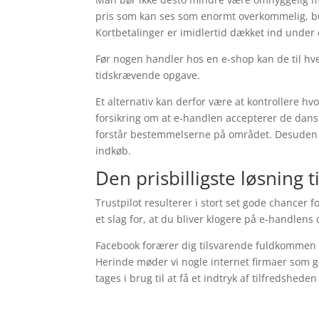
pris som kan ses som enormt overkommelig, bu
Kortbetalinger er imidlertid dækket ind under
Før nogen handler hos en e-shop kan de til h
tidskrævende opgave.
Et alternativ kan derfor være at kontrollere hv
forsikring om at e-handlen accepterer de dansk
forstår bestemmelserne på området. Desuden t
indkøb.
Den prisbilligste løsning t
Trustpilot resulterer i stort set gode chancer
et slag for, at du bliver klogere på e-handlens
Facebook forærer dig tilsvarende fuldkommen f
Herinde møder vi nogle internet firmaer som gø
tages i brug til at få et indtryk af tilfredshed