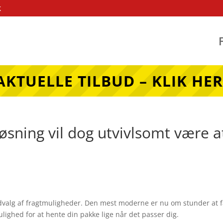
k
AKTUELLE TILBUD – KLIK HER
øsning vil dog utvivlsomt være a
udvalg af fragtmuligheder. Den mest moderne er nu om stunder at 
mulighed for at hente din pakke lige når det passer dig.