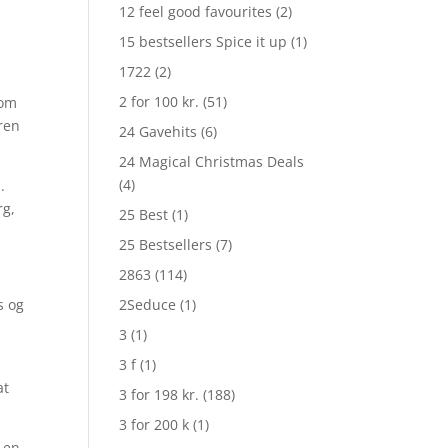
12 feel good favourites
(2)
15 bestsellers Spice it up
(1)
1722
(2)
2 for 100 kr.
(51)
som
aren
24 Gavehits
(6)
24 Magical Christmas Deals
(4)
.
rg,
25 Best
(1)
25 Bestsellers
(7)
2863
(114)
s og
2Seduce
(1)
3
(1)
3 f
(1)
at
3 for 198 kr.
(188)
3 for 200 k
(1)
 en