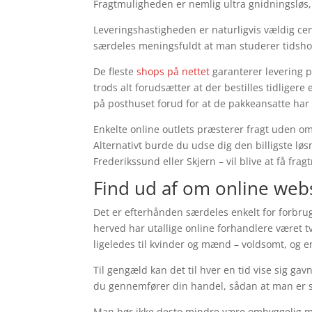
Fragtmuligheden er nemlig ultra gnidningsløs, 
Leveringshastigheden er naturligvis vældig c
særdeles meningsfuldt at man studerer tidsho
De fleste
shops på nettet
garanterer levering
trods alt forudsætter at der bestilles tidligere
på posthuset forud for at de pakkeansatte har f
Enkelte online outlets præsterer fragt uden om
Alternativt burde du udse dig den billigste løsn
Frederikssund eller Skjern – vil blive at få fra
Find ud af om online we
Det er efterhånden særdeles enkelt for forbru
herved har utallige online forhandlere været t
ligeledes til kvinder og mænd – voldsomt, og e
Til gengæld kan det til hver en tid vise sig gavn
du gennemfører din handel, sådan at man er skr
Man bør ikke desto mindre være omhyggelig med