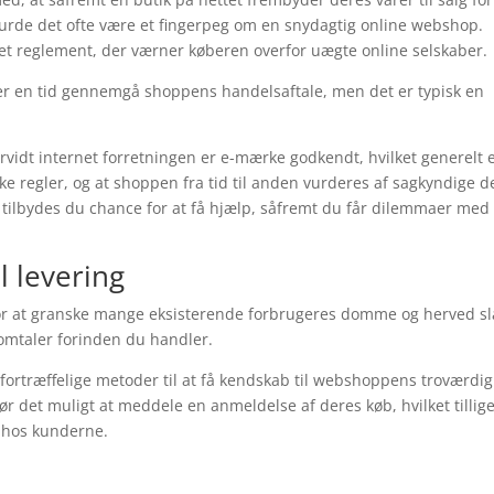
rde det ofte være et fingerpeg om en snydagtig online webshop.
 et reglement, der værner køberen overfor uægte online selskaber.
ver en tid gennemgå shoppens handelsaftale, men det er typisk en
orvidt internet forretningen er e-mærke godkendt, hvilket generelt 
e regler, og at shoppen fra tid til anden vurderes af sagkyndige d
ilbydes du chance for at få hjælp, såfremt du får dilemmaer med 
il levering
 for at granske mange eksisterende forbrugeres domme og herved sl
 omtaler forinden du handler.
ortræffelige metoder til at få kendskab til webshoppens troværdi
r det muligt at meddele en anmeldelse af deres køb, hvilket tillig
en hos kunderne.