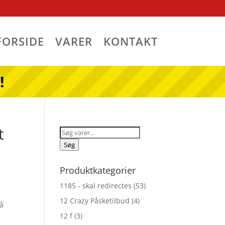
FORSIDE
VARER
KONTAKT
!
t
Søg
efter:
Søg
Produktkategorier
1185 - skal redirectes
(53)
12 Crazy Påsketilbud
(4)
få
12 f
(3)