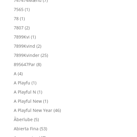
747474Mænd
(7)
7565
(1)
78
(1)
7807
(2)
7899Kvi
(1)
7899Kvind
(2)
7899Kvinder
(25)
895647Par
(8)
A
(4)
A Playfu
(1)
A Playful N
(1)
A Playful New
(1)
A Playful New Year
(46)
Ãberlube
(5)
Abierta Fina
(53)