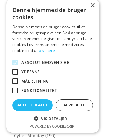
×
Crazy Deals
(30)
Denne hjemmeside bruger
Creative Conceptions
(21)
cookies
Creature Cocks
(43)
Denne hjemmeside bruger cookies til at
Crisco
(1)
forbedre brugeroplevelsen. Ved at bruge
vores hjemmeside giver du samtykke til alle
Cross Dressing
(14)
cookies i overensstemmelse med vores
cookiepolitik.
Læs mere
Crystal Clear
(1)
Crystal Jellies
(4)
ABSOLUT NØDVENDIGE
Cum Face
(2)
YDEEVNE
Cybe
(1)
MÅLRETNING
Cyber
(2)
FUNKTIONALITET
Cyber Mo
(1)
ACCEPTER ALLE
AFVIS ALLE
Cyber Mon
(2)
Cyber Mond
(2)
VIS DETALJER
Cyber Monda
(2)
POWERED BY COOKIESCRIPT
Cyber Monday
(190)