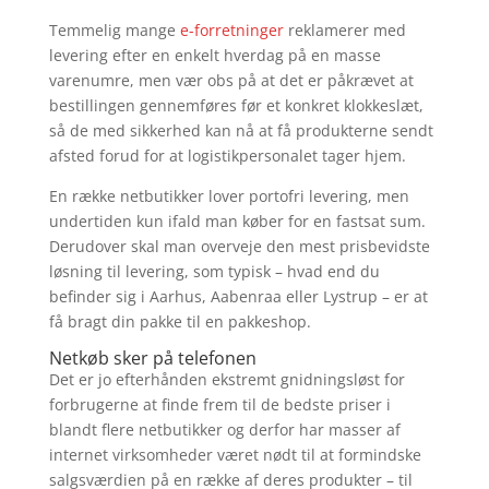
Temmelig mange
e-forretninger
reklamerer med
levering efter en enkelt hverdag på en masse
varenumre, men vær obs på at det er påkrævet at
bestillingen gennemføres før et konkret klokkeslæt,
så de med sikkerhed kan nå at få produkterne sendt
afsted forud for at logistikpersonalet tager hjem.
En række netbutikker lover portofri levering, men
undertiden kun ifald man køber for en fastsat sum.
Derudover skal man overveje den mest prisbevidste
løsning til levering, som typisk – hvad end du
befinder sig i Aarhus, Aabenraa eller Lystrup – er at
få bragt din pakke til en pakkeshop.
Netkøb sker på telefonen
Det er jo efterhånden ekstremt gnidningsløst for
forbrugerne at finde frem til de bedste priser i
blandt flere netbutikker og derfor har masser af
internet virksomheder været nødt til at formindske
salgsværdien på en række af deres produkter – til