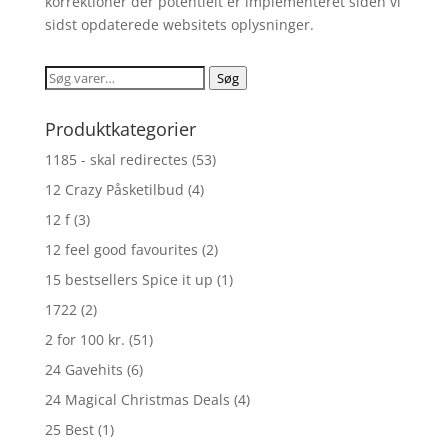
korrektioner der potentielt er implementeret siden vi
sidst opdaterede websitets oplysninger.
Søg
Søg
efter:
Produktkategorier
1185 - skal redirectes
(53)
12 Crazy Påsketilbud
(4)
12 f
(3)
12 feel good favourites
(2)
15 bestsellers Spice it up
(1)
1722
(2)
2 for 100 kr.
(51)
24 Gavehits
(6)
24 Magical Christmas Deals
(4)
25 Best
(1)