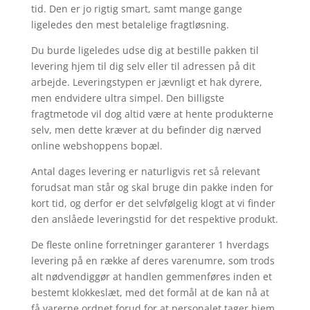
tid. Den er jo rigtig smart, samt mange gange
ligeledes den mest betalelige fragtløsning.
Du burde ligeledes udse dig at bestille pakken til
levering hjem til dig selv eller til adressen på dit
arbejde. Leveringstypen er jævnligt et hak dyrere,
men endvidere ultra simpel. Den billigste
fragtmetode vil dog altid være at hente produkterne
selv, men dette kræver at du befinder dig nærved
online webshoppens bopæl.
Antal dages levering er naturligvis ret så relevant
forudsat man står og skal bruge din pakke inden for
kort tid, og derfor er det selvfølgelig klogt at vi finder
den anslåede leveringstid for det respektive produkt.
De fleste online forretninger garanterer 1 hverdags
levering på en række af deres varenumre, som trods
alt nødvendiggør at handlen gemmenføres inden et
bestemt klokkeslæt, med det formål at de kan nå at
få varerne ordnet forud for at personalet tager hjem.