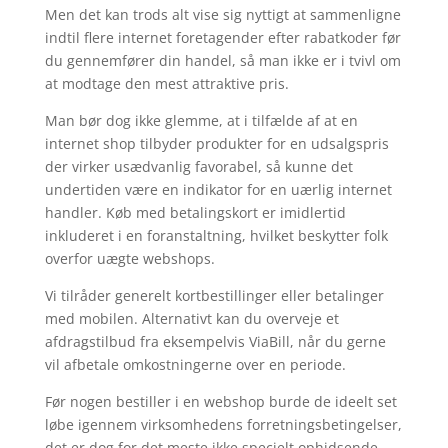
Men det kan trods alt vise sig nyttigt at sammenligne
indtil flere internet foretagender efter rabatkoder før
du gennemfører din handel, så man ikke er i tvivl om
at modtage den mest attraktive pris.
Man bør dog ikke glemme, at i tilfælde af at en
internet shop tilbyder produkter for en udsalgspris
der virker usædvanlig favorabel, så kunne det
undertiden være en indikator for en uærlig internet
handler. Køb med betalingskort er imidlertid
inkluderet i en foranstaltning, hvilket beskytter folk
overfor uægte webshops.
Vi tilråder generelt kortbestillinger eller betalinger
med mobilen. Alternativt kan du overveje et
afdragstilbud fra eksempelvis ViaBill, når du gerne
vil afbetale omkostningerne over en periode.
Før nogen bestiller i en webshop burde de ideelt set
løbe igennem virksomhedens forretningsbetingelser,
det er dog for det meste ikke specielt ophidsende.