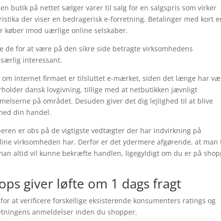
en butik på nettet sælger varer til salg for en salgspris som virker
istika der viser en bedragerisk e-forretning. Betalinger med kort e
rer køber imod uærlige online selskaber.
ne de for at være på den sikre side betragte virksomhedens
 særlig interessant.
om internet firmaet er tilsluttet e-mærket, siden det længe har væ
older dansk lovgivning, tillige med at netbutikken jævnligt
melserne på området. Desuden giver det dig lejlighed til at blive
 med din handel.
eren er obs på de vigtigste vedtægter der har indvirkning på
nline virksomheden har. Derfor er det ydermere afgørende, at man t
man altid vil kunne bekræfte handlen, ligegyldigt om du er på sho
ops giver løfte om 1 dags fragt
for at verificere forskellige eksisterende konsumenters ratings og
rretningens anmeldelser inden du shopper.