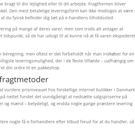
bragt til din lejlighed eller til dit arbejde. Fragtformen bliver
kel. Den mest betalelige leveringsform kan ikke modsiges at være 
at du fysisk befinder dig tæt på e-handlens tilholdssted.
 levering på mange af deres varer, men som trods alt antager at
et tidspunkt, så de har udsigt til at kunne nå at få varen ekspederet
n beregning, men oftest er det forbeholdt når man indkøber for en
illigste leveringsmulighed, der i de fleste tilfælde – uafhængig om
veret din ordre til en pakkeshop.
 fragtmetoder
e at vurdere prisniveauet hos forskellige internet butikker i Danmar
e på nettet fundet det uundgåeligt at nedsætte salgspriserne på
inder og mænd – betydeligt, og endda nogle gange præstere levering
lere nogle få e-forhandlere efter tilbud forud for at du handler, så