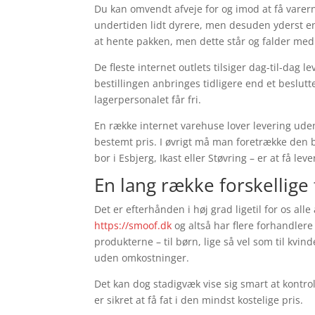
Du kan omvendt afveje for og imod at få varerne 
undertiden lidt dyrere, men desuden yderst en
at hente pakken, men dette står og falder med 
De fleste internet outlets tilsiger dag-til-dag
bestillingen anbringes tidligere end et beslutt
lagerpersonalet får fri.
En række internet varehuse lover levering ude
bestemt pris. I øvrigt må man foretrække den b
bor i Esbjerg, Ikast eller Støvring – er at få le
En lang række forskellige
Det er efterhånden i høj grad ligetil for os all
https://smoof.dk
og altså har flere forhandler
produkterne – til børn, lige så vel som til kv
uden omkostninger.
Det kan dog stadigvæk vise sig smart at kontrol
er sikret at få fat i den mindst kostelige pris.