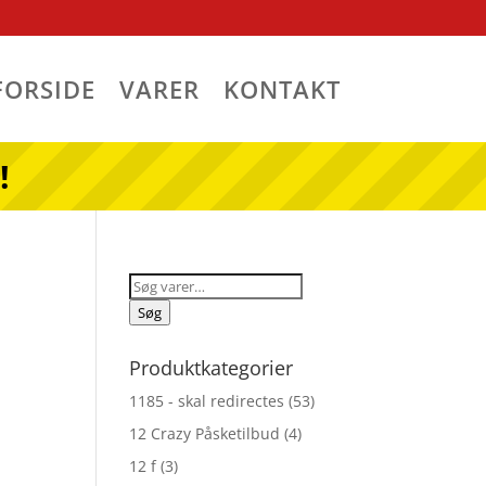
FORSIDE
VARER
KONTAKT
!
Søg
efter:
Søg
Produktkategorier
1185 - skal redirectes
(53)
12 Crazy Påsketilbud
(4)
12 f
(3)