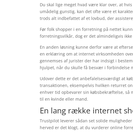
Du skal lige meget hvad være klar over, at hvis 
umådelig gunstig, kan det ofte være et karakter
trods alt indbefattet af et lovbud, der assiste
Før folk shopper i en forretning på nettet kun
forretningsvilkår, dog er det almindeligvis ikke
En anden løsning kunne derfor være at efterse 
en erklæring om at internet virksomheden overh
gennemses af jurister der har indsigt i bestem
hjulpet, når du skulle få besvær i forbindelse
Udover dette er det anbefalelsesværdigt at køb
transaktionen, eksempelvis hvilken returret o
enhver tid opbevarer sin købsbekræftelse, så 
til en kvinde eller mand.
En lang række internet sh
Trustpilot leverer sådan set solide muligheder 
herved er det klogt, at du vurderer online fo