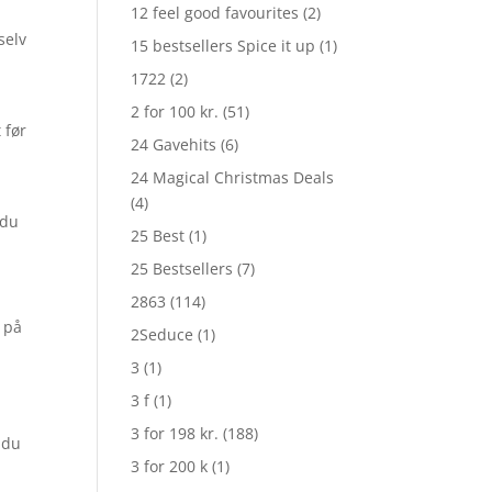
12 feel good favourites
(2)
selv
15 bestsellers Spice it up
(1)
1722
(2)
2 for 100 kr.
(51)
 før
24 Gavehits
(6)
24 Magical Christmas Deals
(4)
 du
25 Best
(1)
25 Bestsellers
(7)
2863
(114)
k på
2Seduce
(1)
3
(1)
3 f
(1)
3 for 198 kr.
(188)
 du
3 for 200 k
(1)