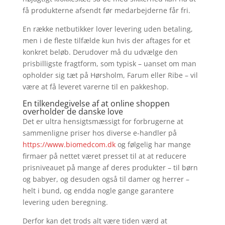
få produkterne afsendt før medarbejderne får fri.
En række netbutikker lover levering uden betaling,
men i de fleste tilfælde kun hvis der aftages for et
konkret beløb. Derudover må du udvælge den
prisbilligste fragtform, som typisk – uanset om man
opholder sig tæt på Hørsholm, Farum eller Ribe – vil
være at få leveret varerne til en pakkeshop.
En tilkendegivelse af at online shoppen
overholder de danske love
Det er ultra hensigtsmæssigt for forbrugerne at
sammenligne priser hos diverse e-handler på
https://www.biomedcom.dk
og følgelig har mange
firmaer på nettet været presset til at at reducere
prisniveauet på mange af deres produkter – til børn
og babyer, og desuden også til damer og herrer –
helt i bund, og endda nogle gange garantere
levering uden beregning.
Derfor kan det trods alt være tiden værd at