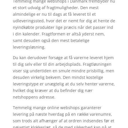
Temmelig mange webshops i Danmark frembyder nu
et stort udvalg af fragtmuligheder. Den mest
almindelige er nu til dags at få leveret til et
udleveringssted, hvor det er nemt for dig at hente de
nyindkøbte produkter lige præcis når det passer ind
i din kalender. Fragtformen er altså yderst nem,
samt desuden også den mest betalelige
leveringsløsning.
Du kan derudover forsøge at få varerne leveret hjem
til dig selv eller til din arbejdsplads. Fragtløsningen
viser sig undertiden en smule mindre prisbillig, men
desuden virkelig bekvem. Den mindst kostelige
leveringstype er unægtelig at du selv henter varerne,
hvilket dog kræver at du befinder dig nær
netshoppens adresse.
Temmelig mange online webshops garanterer
levering på næste hverdag på en række varenumre,
som trods alt afhænger af at ordren indsendes før et
nøjagtigt klokkeslæt, så de med sikkerhed kan nå at