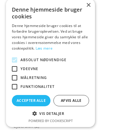
Creative Conceptions
(21)
×
Denne hjemmeside bruger
Creature Cocks
(43)
cookies
Crisco
(1)
Denne hjemmeside bruger cookies til at
Cross Dressing
(14)
forbedre brugeroplevelsen. Ved at bruge
Crystal Clear
(1)
vores hjemmeside giver du samtykke til alle
cookies i overensstemmelse med vores
Crystal Jellies
(4)
cookiepolitik.
Læs mere
Cum Face
(2)
ABSOLUT NØDVENDIGE
Cybe
(1)
YDEEVNE
Cyber
(2)
MÅLRETNING
Cyber Mo
(1)
FUNKTIONALITET
Cyber Mon
(2)
Cyber Mond
(2)
ACCEPTER ALLE
AFVIS ALLE
Cyber Monda
(2)
VIS DETALJER
Cyber Monday
(190)
POWERED BY COOKIESCRIPT
CyberSkin
(2)