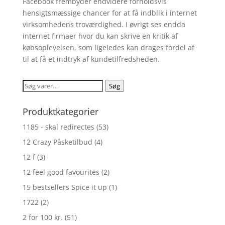
Facebook frembyder endvidere forholdsvis
hensigtsmæssige chancer for at få indblik i internet
virksomhedens troværdighed. I øvrigt ses endda
internet firmaer hvor du kan skrive en kritik af
købsoplevelsen, som ligeledes kan drages fordel af
til at få et indtryk af kundetilfredsheden.
Søg
Søg
efter:
Produktkategorier
1185 - skal redirectes
(53)
12 Crazy Påsketilbud
(4)
12 f
(3)
12 feel good favourites
(2)
15 bestsellers Spice it up
(1)
1722
(2)
2 for 100 kr.
(51)