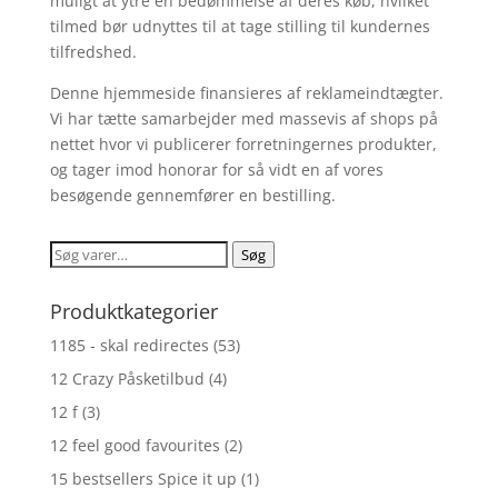
muligt at ytre en bedømmelse af deres køb, hvilket
tilmed bør udnyttes til at tage stilling til kundernes
tilfredshed.
Denne hjemmeside finansieres af reklameindtægter.
Vi har tætte samarbejder med massevis af shops på
nettet hvor vi publicerer forretningernes produkter,
og tager imod honorar for så vidt en af vores
besøgende gennemfører en bestilling.
Søg
Søg
efter:
Produktkategorier
1185 - skal redirectes
(53)
12 Crazy Påsketilbud
(4)
12 f
(3)
12 feel good favourites
(2)
15 bestsellers Spice it up
(1)