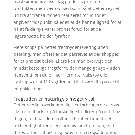
næstkommende hverdag på deres primære
produkter, men vær opmærksom på at det er regnet
ud fra at transaktionen realiseres forud for et
angivent tidspunkt, således at de har mulighed for at
nå at få de nye varer ordnet forud for at de
lageransatte holder fyraften.
Flere shops på nettet frembyder levering uden
betaling, men oftest er det påkrævet at der shoppes
for et præcist beløb. Ellers kan man overveje den
mindst kostelige fragtform, der mange gange – uden
hensyn til om du er nær Herning, Nakskov eller
Lystrup – er at få fragtfirmaet til at køre din pakke til
en pakkeshop.
Fragttiden er naturligvis meget vital
Det er særligt overkommeligt for forbrugerne at søge
sig frem til priser på forskellige butikker på nettet og
til gengæld har flere online selskaber fundet det
nødvendigt at reducere prisniveauet på mange af
deres varer – til børn og babyer, men også til damer