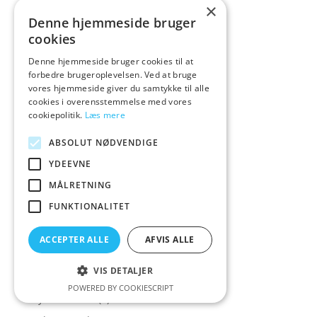
Crave
(1)
×
Denne hjemmeside bruger
Crazy Deals
(30)
cookies
Creative Conceptions
(21)
Denne hjemmeside bruger cookies til at
Creature Cocks
(43)
forbedre brugeroplevelsen. Ved at bruge
Crisco
(1)
vores hjemmeside giver du samtykke til alle
cookies i overensstemmelse med vores
Cross Dressing
(14)
cookiepolitik.
Læs mere
Crystal Clear
(1)
ABSOLUT NØDVENDIGE
Crystal Jellies
(4)
YDEEVNE
Cum Face
(2)
MÅLRETNING
Cybe
(1)
FUNKTIONALITET
Cyber
(2)
Cyber Mo
(1)
ACCEPTER ALLE
AFVIS ALLE
Cyber Mon
(2)
VIS DETALJER
Cyber Mond
(2)
POWERED BY COOKIESCRIPT
Cyber Monda
(2)