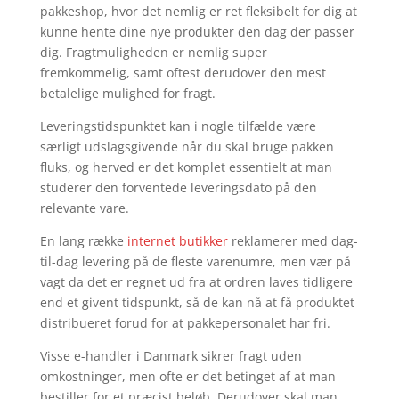
pakkeshop, hvor det nemlig er ret fleksibelt for dig at
kunne hente dine nye produkter den dag der passer
dig. Fragtmuligheden er nemlig super
fremkommelig, samt oftest derudover den mest
betalelige mulighed for fragt.
Leveringstidspunktet kan i nogle tilfælde være
særligt udslagsgivende når du skal bruge pakken
fluks, og herved er det komplet essentielt at man
studerer den forventede leveringsdato på den
relevante vare.
En lang række
internet butikker
reklamerer med dag-
til-dag levering på de fleste varenumre, men vær på
vagt da det er regnet ud fra at ordren laves tidligere
end et givent tidspunkt, så de kan nå at få produktet
distribueret forud for at pakkepersonalet har fri.
Visse e-handler i Danmark sikrer fragt uden
omkostninger, men ofte er det betinget af at man
bestiller for et præcist beløb. Derudover skal man