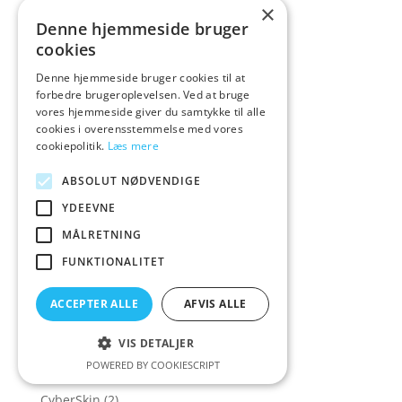
×
Creative Conceptions
(21)
Denne hjemmeside bruger
cookies
Creature Cocks
(43)
Crisco
(1)
Denne hjemmeside bruger cookies til at
forbedre brugeroplevelsen. Ved at bruge
Cross Dressing
(14)
vores hjemmeside giver du samtykke til alle
cookies i overensstemmelse med vores
Crystal Clear
(1)
cookiepolitik.
Læs mere
Crystal Jellies
(4)
ABSOLUT NØDVENDIGE
Cum Face
(2)
YDEEVNE
Cybe
(1)
MÅLRETNING
Cyber
(2)
FUNKTIONALITET
Cyber Mo
(1)
Cyber Mon
(2)
ACCEPTER ALLE
AFVIS ALLE
Cyber Mond
(2)
VIS DETALJER
Cyber Monda
(2)
POWERED BY COOKIESCRIPT
Cyber Monday
(190)
CyberSkin
(2)