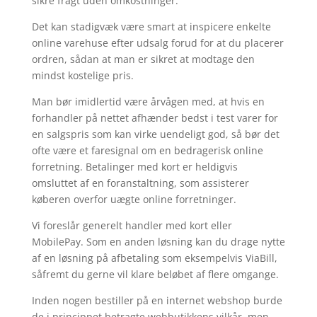
sikre fragt uden omkostninger.
Det kan stadigvæk være smart at inspicere enkelte
online varehuse efter udsalg forud for at du placerer
ordren, sådan at man er sikret at modtage den
mindst kostelige pris.
Man bør imidlertid være årvågen med, at hvis en
forhandler på nettet afhænder bedst i test varer for
en salgspris som kan virke uendeligt god, så bør det
ofte være et faresignal om en bedragerisk online
forretning. Betalinger med kort er heldigvis
omsluttet af en foranstaltning, som assisterer
køberen overfor uægte online forretninger.
Vi foreslår generelt handler med kort eller
MobilePay. Som en anden løsning kan du drage nytte
af en løsning på afbetaling som eksempelvis ViaBill,
såfremt du gerne vil klare beløbet af flere omgange.
Inden nogen bestiller på en internet webshop burde
de i princippet betragte webbutikkens vilkår, men