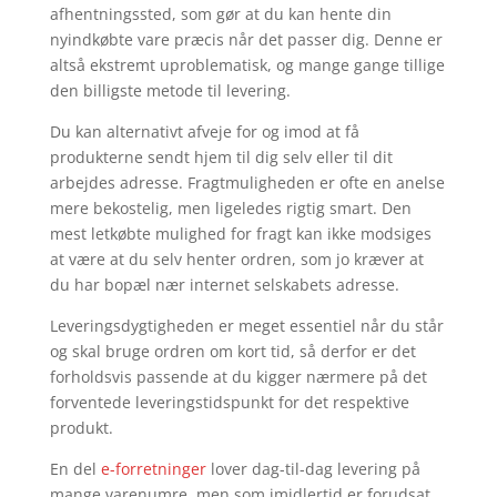
afhentningssted, som gør at du kan hente din
nyindkøbte vare præcis når det passer dig. Denne er
altså ekstremt uproblematisk, og mange gange tillige
den billigste metode til levering.
Du kan alternativt afveje for og imod at få
produkterne sendt hjem til dig selv eller til dit
arbejdes adresse. Fragtmuligheden er ofte en anelse
mere bekostelig, men ligeledes rigtig smart. Den
mest letkøbte mulighed for fragt kan ikke modsiges
at være at du selv henter ordren, som jo kræver at
du har bopæl nær internet selskabets adresse.
Leveringsdygtigheden er meget essentiel når du står
og skal bruge ordren om kort tid, så derfor er det
forholdsvis passende at du kigger nærmere på det
forventede leveringstidspunkt for det respektive
produkt.
En del
e-forretninger
lover dag-til-dag levering på
mange varenumre, men som imidlertid er forudsat