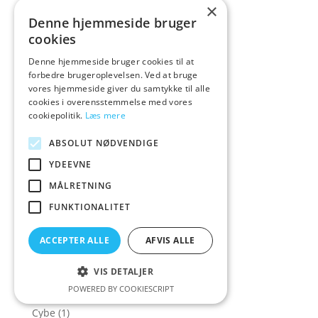
×
Corsager & Korsetter
(158)
Denne hjemmeside bruger
Corsager&Korsetter
(135)
cookies
Corset
(16)
Denne hjemmeside bruger cookies til at
forbedre brugeroplevelsen. Ved at bruge
Cottelli Collection
(573)
vores hjemmeside giver du samtykke til alle
Cowgirl
(7)
cookies i overensstemmelse med vores
cookiepolitik.
Læs mere
Crave
(1)
Crazy Deals
(30)
ABSOLUT NØDVENDIGE
Creative Conceptions
(21)
YDEEVNE
Creature Cocks
(43)
MÅLRETNING
Crisco
(1)
FUNKTIONALITET
Cross Dressing
(14)
ACCEPTER ALLE
AFVIS ALLE
Crystal Clear
(1)
Crystal Jellies
(4)
VIS DETALJER
POWERED BY COOKIESCRIPT
Cum Face
(2)
Cybe
(1)