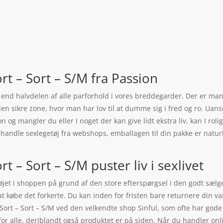
t – Sort – S/M fra Passion
e end halvdelen af alle parforhold i vores breddegarder. Der er mang
en sikre zone, hvor man har lov til at dumme sig i fred og ro. Uans
n og mangler du eller I noget der kan give lidt ekstra liv, kan I ro
handle sexlegetøj fra webshops, emballagen til din pakke er naturli
 – Sort – S/M puster liv i sexlivet
føjet i shoppen på grund af den store efterspørgsel i den godt sæl
t købe det forkerte. Du kan inden for fristen bare returnere din va
rt – Sort – S/M ved den velkendte shop Sinful, som ofte har gode 
 for alle, deriblandt også produktet er på siden. Når du handler o