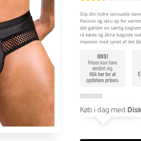
Bedømt
som
4.3
Slip din indre sensuelle dar
ud af 5
Passion og skru op for varm
baseret
på
det gælder en særlig begive
kundebedø
rå kæde og åbne bagside nok
mmelser
imponer med synet af det å