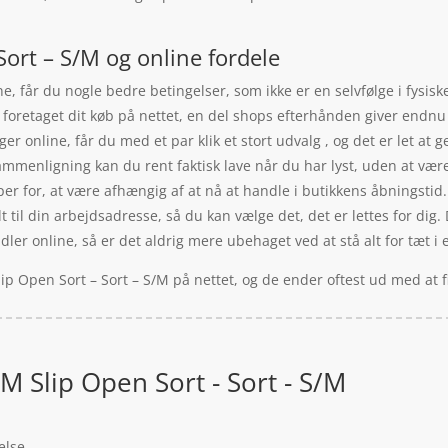
ort – S/M og online fordele
e, får du nogle bedre betingelser, som ikke er en selvfølge i fysis
 foretaget dit køb på nettet, en del shops efterhånden giver endnu m
ger online, får du med et par klik et stort udvalg , og det er let at
ammenligning kan du rent faktisk lave når du har lyst, uden at vær
per for, at være afhængig af at nå at handle i butikkens åbningstid.
il din arbejdsadresse, så du kan vælge det, det er lettes for dig.
ler online, så er det aldrig mere ubehaget ved at stå alt for tæt i e
ip Open Sort – Sort – S/M på nettet, og de ender oftest ud med at 
M Slip Open Sort - Sort - S/M
else.