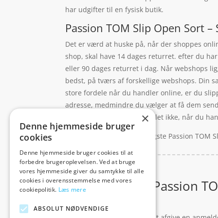
har udgifter til en fysisk butik.
Passion TOM Slip Open Sort – S
Det er værd at huske på, når der shoppes onlin
shop, skal have 14 dages returret. efter du har
eller 90 dages returret i dag. Når webshops lig
bedst, på tværs af forskellige webshops. Din s
store fordele når du handler online, er du slip
adresse, medmindre du vælger at få dem sendt t
×
handle online køen er der slet ikke, når du hand
Denne hjemmeside bruger
Mange leder efter den billigste Passion TOM Sl
cookies
Denne hjemmeside bruger cookies til at
forbedre brugeroplevelsen. Ved at bruge
vores hjemmeside giver du samtykke til alle
cookies i overensstemmelse med vores
82 reviews for
Passion TO
cookiepolitik.
Læs mere
ABSOLUT NØDVENDIGE
Du skal være
logged in
for at afgive en anmeld