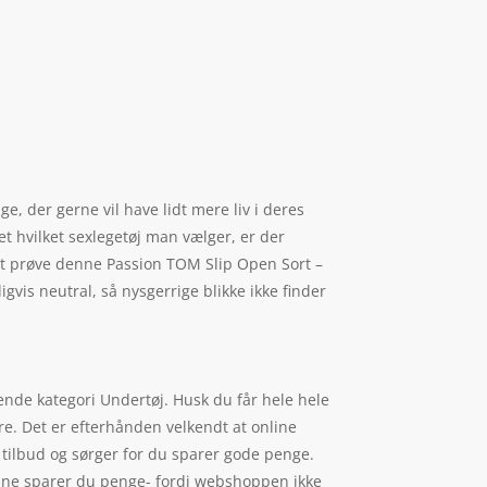
e, der gerne vil have lidt mere liv i deres
et hvilket sexlegetøj man vælger, er der
ligt prøve denne Passion TOM Slip Open Sort –
gvis neutral, så nysgerrige blikke ikke finder
gende kategori Undertøj. Husk du får hele hele
re. Det er efterhånden velkendt at online
tilbud og sørger for du sparer gode penge.
nline sparer du penge- fordi webshoppen ikke