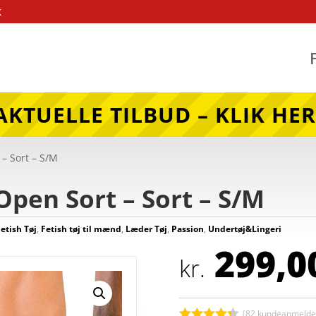
k
AKTUELLE TILBUD – KLIK HER
– Sort – S/M
Open Sort – Sort – S/M
Fetish Tøj
,
Fetish tøj til mænd
,
Læder Tøj
,
Passion
,
Undertøj&Lingeri
299,0
kr.
(
82
kundeanmeldel