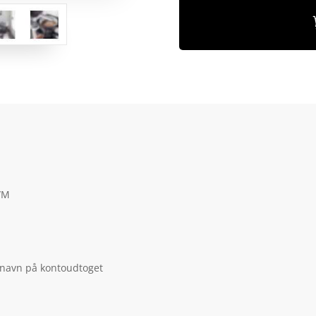
S/M
 navn på kontoudtoget