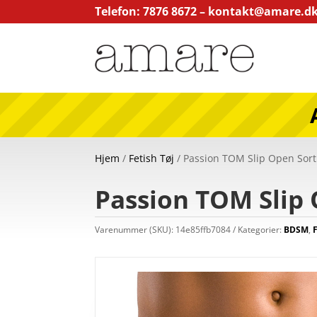
Telefon: 7876 8672 –
kontakt@amare.d
Hjem
/
Fetish Tøj
/ Passion TOM Slip Open Sort 
Passion TOM Slip 
Varenummer (SKU):
14e85ffb7084
Kategorier:
BDSM
,