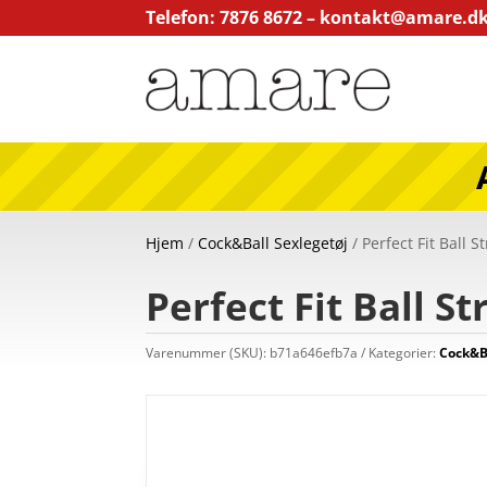
Telefon: 7876 8672 –
kontakt@amare.d
Hjem
/
Cock&Ball Sexlegetøj
/ Perfect Fit Ball S
Perfect Fit Ball St
Varenummer (SKU):
b71a646efb7a
Kategorier:
Cock&B