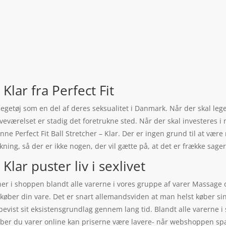
 Klar fra Perfect Fit
legetøj som en del af deres seksualitet i Danmark. Når der skal leg
værelset er stadig det foretrukne sted. Når der skal investeres i n
ne Perfect Fit Ball Stretcher – Klar. Der er ingen grund til at være 
ning, så der er ikke nogen, der vil gætte på, at det er frække sager,
 Klar puster liv i sexlivet
 her i shoppen blandt alle varerne i vores gruppe af varer Massage o
øber din vare. Det er snart allemandsviden at man helst køber sin 
bevist sit eksistensgrundlag gennem lang tid. Blandt alle varerne 
øber du varer online kan priserne være lavere- når webshoppen sp