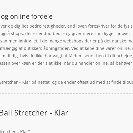
r og online fordele
ver de dig lidt bedre rettigheder, end loven foreskriver for de fysi
des også shops, der er endnu bedre og giver mere som ligger udover 
ssammenligning let, i de mange webshops der er på det danske mar
afhængig af butikkers åbningstider. Ved at købe dine varer online, 
em til dig, hvis du ikke har valgt at få dem sendt hen til dit arbejd
ssen over køen er der slet ikke, når du handler online, så behøver 
l Stretcher – Klar på nettet, og de ender oftest ud med at finde til
Ball Stretcher - Klar
tretcher – Klar”