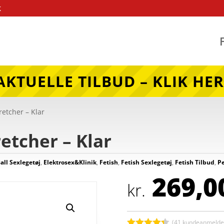
k
AKTUELLE TILBUD – KLIK HER
tretcher – Klar
retcher – Klar
all Sexlegetøj
,
Elektrosex&Klinik
,
Fetish
,
Fetish Sexlegetøj
,
Fetish Tilbud
,
Pe
269,0
kr.
(
41
kundeanmeldel