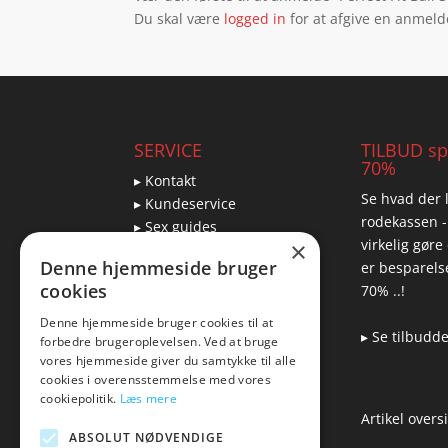
Du skal være
logged in
for at afgive en anmeld
SERVICE
TILBUD spa
70%
▸ Kontakt
Se hvad der l
▸ Kundeservice
rodekassen -
▸ Sex guides
virkelig gøre
×
▸ Leveringsmuligheder
Denne hjemmeside bruger
er besparelse
▸ Returnering
cookies
70% ..!
Denne hjemmeside bruger cookies til at
▸ Se tilbudd
forbedre brugeroplevelsen. Ved at bruge
Blog
vores hjemmeside giver du samtykke til alle
cookies i overensstemmelse med vores
Pris, kvalitet & sexlegetøj
cookiepolitik.
Læs mere
– hvordan hænger det
Artikel overs
sammen?
ABSOLUT NØDVENDIGE