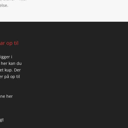
else.
r op til
igger i
 her kan du
 et kup. Der
r på op til
ene her
igt