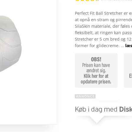
Bedømt
som
4.3
Perfect Fit Ball Stretcher er
ud af 5
at opnå en stram og pirrende 
baseret
på
SilaSkin materiale, der føle
kundebedø
fleksibelt, at ringen kan passe
mmelser
Stretcher er 5 cm bred og 
former for glidecreme. …
læs