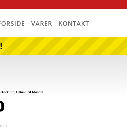
FORSIDE
VARER
KONTAKT
!
rfect Fit
,
Tilbud til Mænd
0
ser)