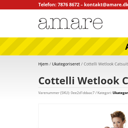
Telefon: 7876 8672 –
kontakt@amare.d
Hjem
/
Ukategoriseret
/ Cottelli Wetlook Catsuit
Cottelli Wetlook C
Varenummer (SKU):
0ee2d1ddaac7
Kategori:
Ukategor