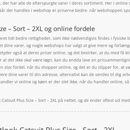
, der har alle de efterspurgte varer i deres sortiment. Her i onlin
. Når der handles i webshop er priserne bedre- når webshoppen sp
ize – Sort – 2XL og online fordele
et lidt bedre rettigheder, som ikke nødvendigvis findes i fysiske bu
t dine varer, og nogle webshops har valgt at give mere og forlænge
betyder også at deres priser online, og det bevirker, at du med få k
 at det ikke skal være løgn, kan du endda lave en prissammenlignin
 stor fordel, når du shopper online, og det er du slipper for, at v
re dine varer til din adresse, alternativt kan de sendes til dig arbej
handler vi online og køen er der slet ikke, når du handler online, så
k Catsuit Plus Size – Sort – 2XL på nettet, og de ender oftest ud me