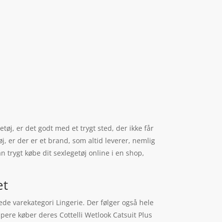
øj, er det godt med et trygt sted, der ikke får
øj, er der er et brand, som altid leverer, nemlig
an trygt købe dit sexlegetøj online i en shop,
et
tede varekategori Lingerie. Der følger også hele
ppere køber deres Cottelli Wetlook Catsuit Plus