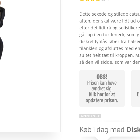
Bedømt
som
3.9
Dette sexede og stilede catsuit
ud af 5
aften, der skal være lidt ud o
baseret
på
efter det lidt rå og sofistiker
kundebed
går op i en turtleneck, som g
ømmelse
r
diskret lynlås løber fra hal
tilanklen og afsluttes med en
suitet helt tæt til kroppen. Ma
så den vil sidde, som var de