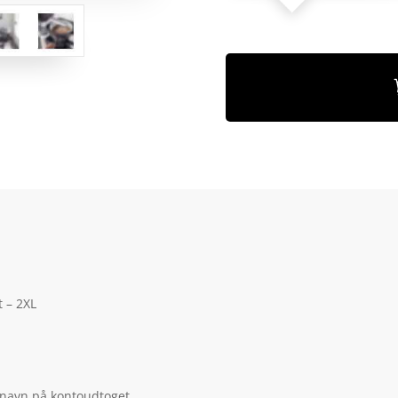
t – 2XL
 navn på kontoudtoget