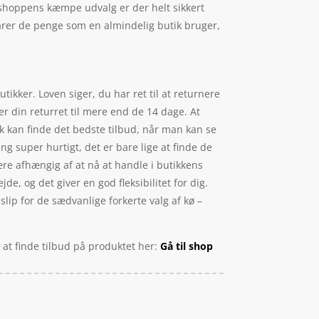
e shoppens kæmpe udvalg er der helt sikkert
arer de penge som en almindelig butik bruger,
tikker. Loven siger, du har ret til at returnere
r din returret til mere end de 14 dage. At
lik kan finde det bedste tilbud, når man kan se
g super hurtigt, det er bare lige at finde de
ære afhængig af at nå at handle i butikkens
de, og det giver en god fleksibilitet for dig.
 slip for de sædvanlige forkerte valg af kø –
d at finde tilbud på produktet her:
Gå til shop