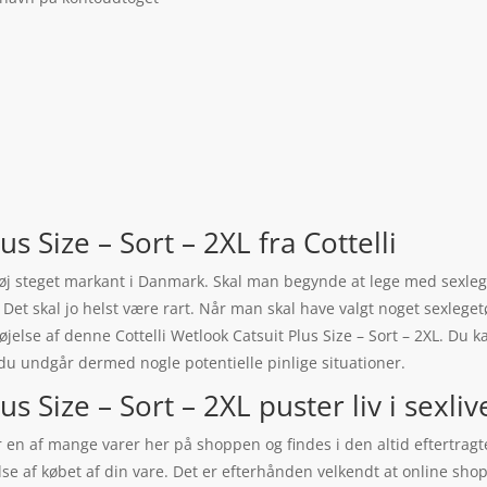
us Size – Sort – 2XL fra Cottelli
etøj steget markant i Danmark. Skal man begynde at lege med sexleget
t. Det skal jo helst være rart. Når man skal have valgt noget sexleget
øjelse af denne Cottelli Wetlook Catsuit Plus Size – Sort – 2XL. Du k
 du undgår dermed nogle potentielle pinlige situationer.
us Size – Sort – 2XL puster liv i sexliv
 er en af mange varer her på shoppen og findes i den altid eftertrag
else af købet af din vare. Det er efterhånden velkendt at online sho