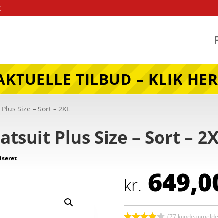
k
AKTUELLE TILBUD – KLIK HER
 Plus Size – Sort – 2XL
atsuit Plus Size – Sort – 2
iseret
649,0
kr.
(
77
kundeanmeldel