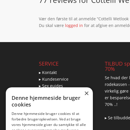
77 reviews for
Cottelli We
Vær den første til at anmelde “Cottelli Wetlook 
Du skal være
logged in
for at afgive en anmeld
SERVICE
TILBUD spa
70%
▸ Kontakt
Se hvad der l
▸ Kundeservice
rodekassen -
▸ Sex guides
virkelig gøre
×
▸ Leveringsmuligheder
Denne hjemmeside bruger
er besparelse
▸ Returnering
cookies
70% ..!
Denne hjemmeside bruger cookies til at
▸ Se tilbudd
forbedre brugeroplevelsen. Ved at bruge
Blog
vores hjemmeside giver du samtykke til alle