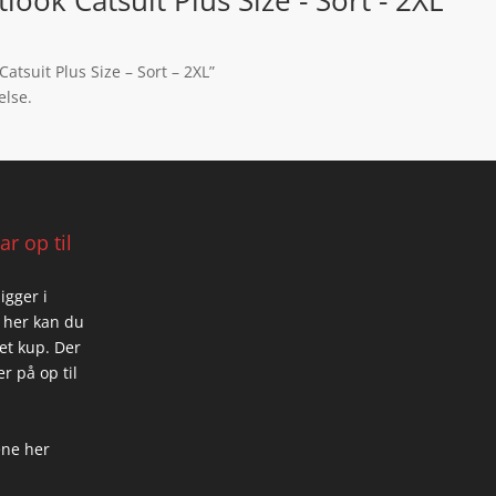
tlook Catsuit Plus Size - Sort - 2XL
Catsuit Plus Size – Sort – 2XL”
else.
r op til
igger i
 her kan du
 et kup. Der
r på op til
ene her