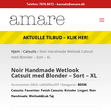
Telefon: 7876 8672 –
kontakt@amare.dk
AKTUELLE TILBUD – KLIK HER!
Hjem
/
Catsuits
/ Noir Handmade Wetlook Catsuit
med Blonder – Sort – XL
Noir Handmade Wetlook
Catsuit med Blonder – Sort – XL
Varenummer (SKU):
cdd5d5fea397
Kategorier:
BDSM
,
Catsuits
,
Favoritter
,
Fetish Catsuits
,
Kvinder
,
Lingeri
,
Noir
Handmade
,
Wetlook&Lak Tøj