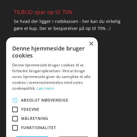
TILBUD spar op til 70%
Se hvad der ligger i rodekassen - her kan du virkelig
gøre et kup. Der er besparelser på op til 70% ..!
×
▸ Se tilbuddene her
Denne hjemmeside bruger
cookies
Artikel oversigt
Amare
Denne hjemmeside bruger cookies til at
forbedre brugeroplevelsen. Ved at bruge
Tlf: 7876 8672
vores hjemmeside giver du samtykke til alle
Mail:
hej@amare.dk
cookies i overensstemmelse med vores
cookiepolitik.
Læs mere
ABSOLUT NØDVENDIGE
YDEEVNE
MÅLRETNING
FUNKTIONALITET