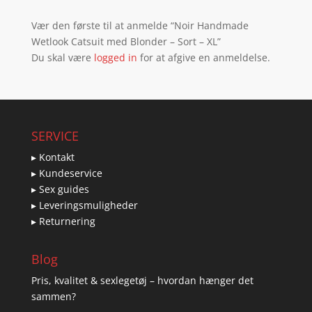
Vær den første til at anmelde “Noir Handmade
Wetlook Catsuit med Blonder – Sort – XL”
Du skal være
logged in
for at afgive en anmeldelse.
SERVICE
▸ Kontakt
▸ Kundeservice
▸ Sex guides
▸ Leveringsmuligheder
▸ Returnering
Blog
Pris, kvalitet & sexlegetøj – hvordan hænger det
sammen?