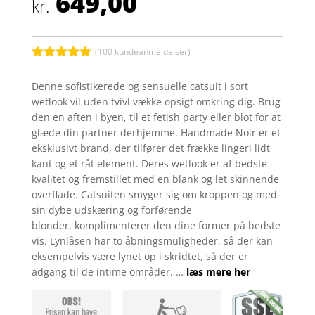
649,00
kr.
(
100
kundeanmeldelser)
Bedømt
som
5
ud
Denne sofistikerede og sensuelle catsuit i sort
af 5
wetlook vil uden tvivl vække opsigt omkring dig. Brug
baseret på
kundebedøm
den en aften i byen, til et fetish party eller blot for at
melser
glæde din partner derhjemme. Handmade Noir er et
eksklusivt brand, der tilfører det frække lingeri lidt
kant og et råt element. Deres wetlook er af bedste
kvalitet og fremstillet med en blank og let skinnende
overflade. Catsuiten smyger sig om kroppen og med
sin dybe udskæring og forførende
blonder, komplimenterer den dine former på bedste
vis. Lynlåsen har to åbningsmuligheder, så der kan
eksempelvis være lynet op i skridtet, så der er
adgang til de intime områder. …
læs mere her