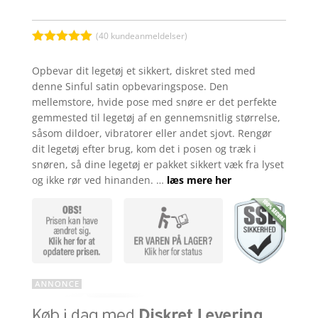
(
40
kundeanmeldelser)
Bedømt
som
5
ud
Opbevar dit legetøj et sikkert, diskret sted med
af 5
denne Sinful satin opbevaringspose. Den
baseret på
kundebedøm
mellemstore, hvide pose med snøre er det perfekte
melser
gemmested til legetøj af en gennemsnitlig størrelse,
såsom dildoer, vibratorer eller andet sjovt. Rengør
dit legetøj efter brug, kom det i posen og træk i
snøren, så dine legetøj er pakket sikkert væk fra lyset
og ikke rør ved hinanden. …
læs mere her