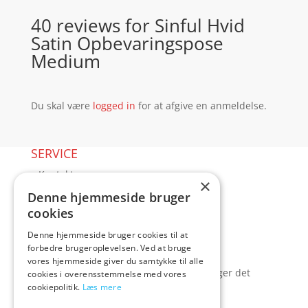
40 reviews for
Sinful Hvid
Satin Opbevaringspose
Medium
Du skal være
logged in
for at afgive en anmeldelse.
SERVICE
▸ Kontakt
×
▸ Kundeservice
Denne hjemmeside bruger
▸ Sex guides
cookies
▸ Leveringsmuligheder
Denne hjemmeside bruger cookies til at
▸ Returnering
forbedre brugeroplevelsen. Ved at bruge
Blog
vores hjemmeside giver du samtykke til alle
Pris, kvalitet & sexlegetøj – hvordan hænger det
cookies i overensstemmelse med vores
cookiepolitik.
Læs mere
sammen?
TILBUD spar op til 70%