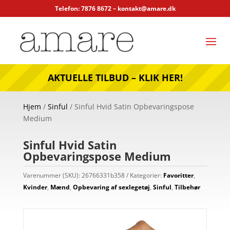
Telefon: 7876 8672 –
kontakt@amare.dk
AKTUELLE TILBUD – KLIK HER!
Hjem
/
Sinful
/ Sinful Hvid Satin Opbevaringspose
Medium
Sinful Hvid Satin
Opbevaringspose Medium
Varenummer (SKU):
26766331b358
Kategorier:
Favoritter
,
Kvinder
,
Mænd
,
Opbevaring af sexlegetøj
,
Sinful
,
Tilbehør