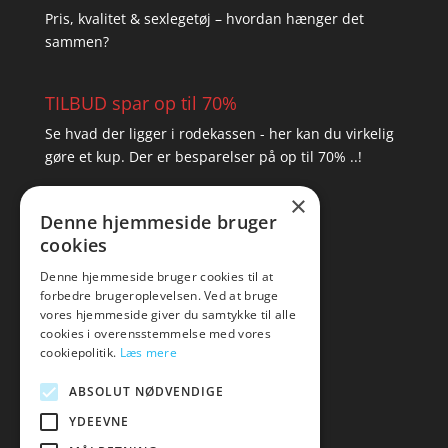
Pris, kvalitet & sexlegetøj – hvordan hænger det
sammen?
TILBUD spar op til 70%
Se hvad der ligger i rodekassen - her kan du virkelig
gøre et kup. Der er besparelser på op til 70% ..!
×
▸ Se tilbuddene her
Denne hjemmeside bruger
cookies
Artikel oversigt
Amare
Denne hjemmeside bruger cookies til at
forbedre brugeroplevelsen. Ved at bruge
Tlf: 7876 8672
vores hjemmeside giver du samtykke til alle
Mail:
hej@amare.dk
cookies i overensstemmelse med vores
cookiepolitik.
Læs mere
ABSOLUT NØDVENDIGE
YDEEVNE