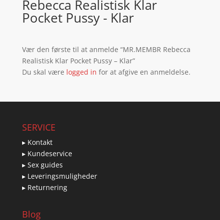
Rebecca Realistisk Klar
Pocket Pussy - Klar
Vær den første til at anmelde “MR.MEMBR Rebecca
Realistisk Klar Pocket Pussy – Klar”
Du skal være
logged in
for at afgive en anmeldelse.
SERVICE
▸ Kontakt
▸ Kundeservice
▸ Sex guides
▸ Leveringsmuligheder
▸ Returnering
Blog