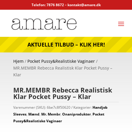
Telefon: 7876 8672 –
kontakt@amare.dk
AKTUELLE TILBUD – KLIK HER!
Hjem
/
Pocket Pussy&Realistiske Vaginaer
/
MR.MEMBR Rebecca Realistisk Klar Pocket Pussy –
Klar
MR.MEMBR Rebecca Realistisk
Klar Pocket Pussy – Klar
Varenummer (SKU):
6be7c8f50620
Kategorier:
Handjob
Sleeves
,
Mænd
,
Mr. Membr
,
Onaniprodukter
,
Pocket
Pussy&Realistiske Vaginaer