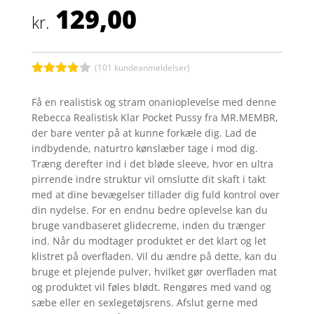
129,00
kr.
(
101
kundeanmeldelser)
Bedømt
som
3.8
Få en realistisk og stram onanioplevelse med denne
ud af 5
Rebecca Realistisk Klar Pocket Pussy fra MR.MEMBR,
baseret
på
der bare venter på at kunne forkæle dig. Lad de
kundebed
indbydende, naturtro kønslæber tage i mod dig.
ømmels
er
Træng derefter ind i det bløde sleeve, hvor en ultra
pirrende indre struktur vil omslutte dit skaft i takt
med at dine bevægelser tillader dig fuld kontrol over
din nydelse. For en endnu bedre oplevelse kan du
bruge vandbaseret glidecreme, inden du trænger
ind. Når du modtager produktet er det klart og let
klistret på overfladen. Vil du ændre på dette, kan du
bruge et plejende pulver, hvilket gør overfladen mat
og produktet vil føles blødt. Rengøres med vand og
sæbe eller en sexlegetøjsrens. Afslut gerne med