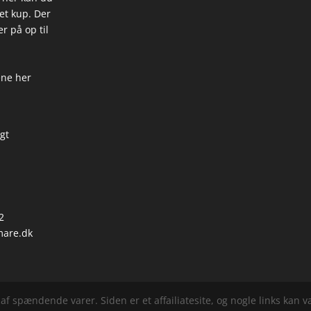
 et kup. Der
r på op til
ene her
igt
2
are.dk
f spændende varer. Siden er et affailiatesite, og nogle links kan vær