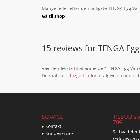
Mange leder efter den billigste TENGA Egg Var
Gå til shop
15 reviews for
TENGA Egg 
Vær den første til at anmelde “TENGA Egg Vari
Du skal være
logged in
for at afgive en anmeld
SERVICE
TILBUD spa
70%
▸ Kontakt
Se hvad der l
▸ Kundeservice
rodekassen -