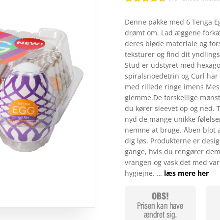
Bedømt
som
4.6
Denne pakke med 6 Tenga Egg 
ud af 5
drømt om. Lad æggene forkæl
baseret på
kundebedø
deres bløde materiale og for
mmelser
teksturer og find dit yndlings
Stud er udstyret med hexag
spiralsnoedetrin og Curl har
med rillede ringe imens Mes
glemme.De forskellige mønst
du kører sleevet op og ned. 
nyd de mange unikke følelse
nemme at bruge. Åben blot æg
dig løs. Produkterne er desi
gange, hvis du rengører dem
vrangen og vask det med var
hygiejne. …
læs mere her