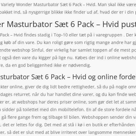
Variety Wonder Masturbator Sæt 6 Pack – Hvid. Man skal ikke være
akket ind, så nysgerrige blikke ikke finder ud af, hvad der er i din
Masturbator Sæt 6 Pack – Hvid puster
ck – Hvid findes stadig i Top-10 eller tæt på i varegruppen . Der
dig køb af din vare. Du kan roligt gøre som rigtig mange andre har 
ndte webshop Sinful, der virkelig har samlet toppen af de mest pop
dt også den vare du kigger på lige nu. Købes der ind i online websho
e, da en god beliggenhed ikke er nødvendig.
urbator Sæt 6 Pack – Hvid og online forde
ukter online, giver de dig lidt bedre rettigheder, så du på nogle omr
4 dages returret. når du har handlet dine varer, og du kan finde w
uger er, at webshops har deres priser online, som gør det let at sam
sidder på toilettet med din mobiltelefon. En af de store fordele nå
 gå flere gange frem og tilbage til bilen. Webshoppen sender din var
, det er lettes for dig. Det med at stå i kø i en butik er efterhånd
r, så det er slut med at blive irriteret over langsomme mennesker