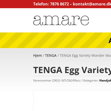
Telefon: 7876 8672 –
kontakt@amare.d
Hjem
/
TENGA
/ TENGA Egg Variety Wonder Mas
TENGA Egg Variet
Varenummer (SKU):
fd7c5b249acc
Kategorier:
Handjob