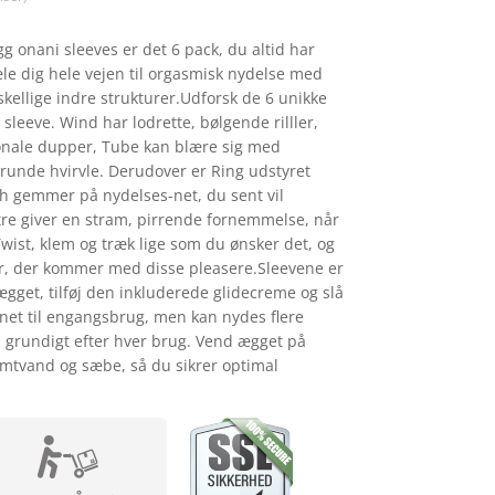
onani sleeves er det 6 pack, du altid har
e dig hele vejen til orgasmisk nydelse med
skellige indre strukturer.Udforsk de 6 unikke
 sleeve. Wind har lodrette, bølgende rilller,
onale dupper, Tube kan blære sig med
 runde hvirvle. Derudover er Ring udstyret
h gemmer på nydelses-net, du sent vil
re giver en stram, pirrende fornemmelse, når
Twist, klem og træk lige som du ønsker det, og
r, der kommer med disse pleasere.Sleevene er
get, tilføj den inkluderede glidecreme og slå
gnet til engangsbrug, men kan nydes flere
 grundigt efter hver brug. Vend ægget på
mtvand og sæbe, så du sikrer optimal