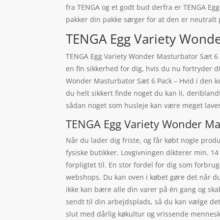
fra TENGA og et godt bud derfra er TENGA Egg 
pakker din pakke sørger for at den er neutralt p
TENGA Egg Variety Wonder 
TENGA Egg Variety Wonder Masturbator Sæt 6 Pa
en fin sikkerhed for dig, hvis du nu fortryder 
Wonder Masturbator Sæt 6 Pack – Hvid i den ke
du helt sikkert finde noget du kan li, deriblan
sådan noget som husleje kan være meget laver
TENGA Egg Variety Wonder Mast
Når du lader dig friste, og får købt nogle prod
fysiske butikker. Lovgivningen dikterer min. 1
forpligtet til. En stor fordel for dig som forbr
webshops. Du kan oven i købet gøre det når du 
ikke kan bære alle din varer på én gang og skal
sendt til din arbejdsplads, så du kan vælge det
slut med dårlig køkultur og vrissende menneske