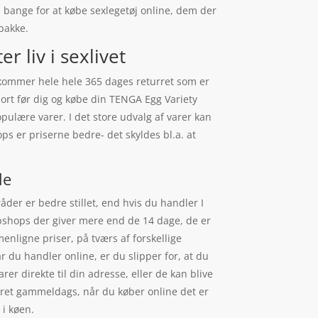
 bange for at købe sexlegetøj online, dem der
 pakke.
 liv i sexlivet
 kommer hele hele 365 dages returret som er
gjort før dig og købe din TENGA Egg Variety
ulære varer. I det store udvalg af varer kan
ps er priserne bedre- det skyldes bl.a. at
le
åder er bedre stillet, end hvis du handler I
ebshops der giver mere end de 14 dage, de er
menligne priser, på tværs af forskellige
r du handler online, er du slipper for, at du
er direkte til din adresse, eller de kan blive
en ret gammeldags, når du køber online det er
 i køen.