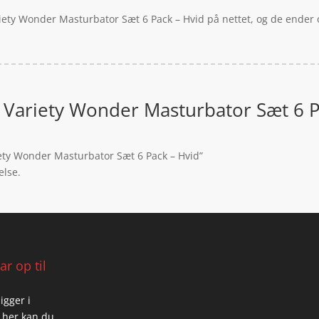
iety Wonder Masturbator Sæt 6 Pack – Hvid på nettet, og de ender o
Variety Wonder Masturbator Sæt 6 P
ety Wonder Masturbator Sæt 6 Pack – Hvid”
else.
r op til
igger i
 her kan du