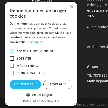
▸ Sex guides
virkelig gøre
×
▸ Leveringsmuligheder
Denne hjemmeside bruger
er besparelse
▸ Returnering
cookies
70% ..!
Denne hjemmeside bruger cookies til at
▸ Se tilbudd
forbedre brugeroplevelsen. Ved at bruge
Blog
vores hjemmeside giver du samtykke til alle
cookies i overensstemmelse med vores
Pris, kvalitet & sexlegetøj
cookiepolitik.
Læs mere
– hvordan hænger det
Artikel overs
sammen?
ABSOLUT NØDVENDIGE
YDEEVNE
MÅLRETNING
Amare
FUNKTIONALITET
Tlf: 7876 867
Mail:
hej@am
ACCEPTER ALLE
AFVIS ALLE
VIS DETALJER
POWERED BY COOKIESCRIPT
Amare.dk er siden, der samler et bredt udvalg a