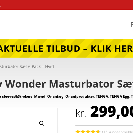
k
AKTUELLE TILBUD – KLIK HER
turbator Sæt 6 Pack – Hvid
y Wonder Masturbator Sæt
 sleeves&Strokers
,
Mænd
,
Onaniæg
,
Onaniprodukter
,
TENGA
,
TENGA Egg
,
T
299,0
kr.
(
15
kundeanmeldel