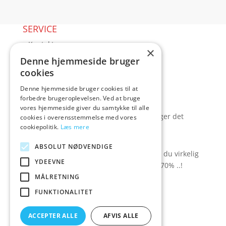
SERVICE
▸ Kontakt
×
▸ Kundeservice
Denne hjemmeside bruger
▸ Sex guides
cookies
▸ Leveringsmuligheder
Denne hjemmeside bruger cookies til at
▸ Returnering
forbedre brugeroplevelsen. Ved at bruge
Blog
vores hjemmeside giver du samtykke til alle
Pris, kvalitet & sexlegetøj – hvordan hænger det
cookies i overensstemmelse med vores
cookiepolitik.
Læs mere
sammen?
TILBUD spar op til 70%
ABSOLUT NØDVENDIGE
Se hvad der ligger i rodekassen - her kan du virkelig
YDEEVNE
gøre et kup. Der er besparelser på op til 70% ..!
MÅLRETNING
▸ Se tilbuddene her
FUNKTIONALITET
Artikel oversigt
Amare
ACCEPTER ALLE
AFVIS ALLE
Tlf: 7876 8672