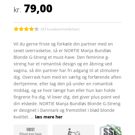
79,00
kr.
(
43
kundeanmeldelser)
Bedømt
som
4.2
Vil du gerne friste og forkæle din partner med en
ud af 5
sexet overraskelse, så er NORTIE Manja Bundløs
baseret
på
Blonde G-Streng et must-have. Den feminine g-
kundebedø
streng har et romantisk design og en åbning ved
mmelser
vagina, så din partner har fri adgang til at stimulere
dig. Overrask ham med en særlig og forførende aften
derhjemme, eller tag den på under en romantisk
middag, og se hvor længe han eller hun kan holde
fingrene fra dig. Vi lover dig, det giver plus point ved
din elskede. NORTIE Manja Bundløs Blonde G-Streng
er designet i Danmark og fremstillet i blød blonde
kvalitet. …
læs mere her