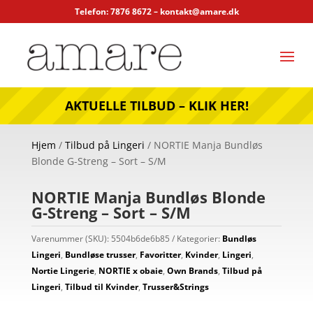
Telefon: 7876 8672 –
kontakt@amare.dk
AKTUELLE TILBUD – KLIK HER!
Hjem
/
Tilbud på Lingeri
/ NORTIE Manja Bundløs
Blonde G-Streng – Sort – S/M
NORTIE Manja Bundløs Blonde
G-Streng – Sort – S/M
Varenummer (SKU):
5504b6de6b85
Kategorier:
Bundløs
Lingeri
,
Bundløse trusser
,
Favoritter
,
Kvinder
,
Lingeri
,
Nortie Lingerie
,
NORTIE x obaie
,
Own Brands
,
Tilbud på
Lingeri
,
Tilbud til Kvinder
,
Trusser&Strings