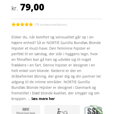
79,00
kr.
(
78
kundeanmeldelser)
Bedømt
som
4.9
Elsker du, når komfort og sensualitet går op i en
ud af 5
højere enhed? Så er NORTIE Gunilla Bundløs Blonde
baseret på
kundebedøm
Hipster et must-have. Den feminine hipster er
melser
perfekt til en søndag, der står i hyggens tegn, hvor
en filmaften kan gå hen og udvikle sig til noget
frækkere i en fart. Denne hipster er designet i en
helt enkel sort blonde. Nederst er der en
dråbeformet åbning, der giver dig og din partner let
adgang til de intime områder. NORTIE Gunilla
Bundløs Blonde Hipster er designet i Danmark og
fremstillet i blød blonde kvalitet, der smyger sig om
kroppen. …
læs mere her