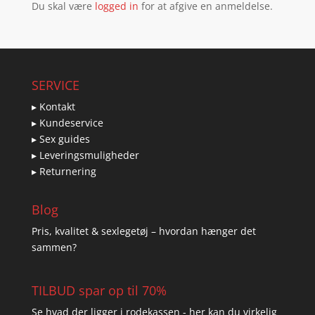
Du skal være
logged in
for at afgive en anmeldelse.
SERVICE
▸ Kontakt
▸ Kundeservice
▸ Sex guides
▸ Leveringsmuligheder
▸ Returnering
Blog
Pris, kvalitet & sexlegetøj – hvordan hænger det
sammen?
TILBUD spar op til 70%
Se hvad der ligger i rodekassen - her kan du virkelig