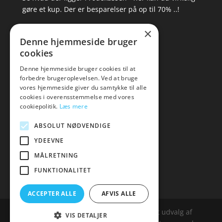
gøre et kup. Der er besparelser på op til 70% ..!
×
▸ Se tilbuddene her
Denne hjemmeside bruger
cookies
Artikel oversigt
Amare
Denne hjemmeside bruger cookies til at
forbedre brugeroplevelsen. Ved at bruge
Tlf: 7876 8672
vores hjemmeside giver du samtykke til alle
Mail:
hej@amare.dk
cookies i overensstemmelse med vores
cookiepolitik.
Læs mere
ABSOLUT NØDVENDIGE
YDEEVNE
MÅLRETNING
FUNKTIONALITET
ACCEPTER ALLE
AFVIS ALLE
Amare.dk er siden, der samler et bredt udvalg af
VIS DETALJER