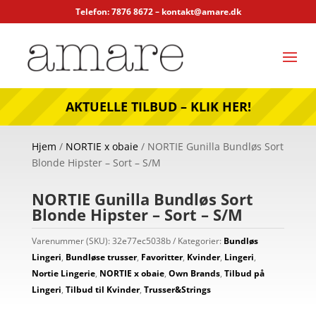
Telefon: 7876 8672 –
kontakt@amare.dk
AKTUELLE TILBUD – KLIK HER!
Hjem
/
NORTIE x obaie
/ NORTIE Gunilla Bundløs Sort
Blonde Hipster – Sort – S/M
NORTIE Gunilla Bundløs Sort
Blonde Hipster – Sort – S/M
Varenummer (SKU):
32e77ec5038b
Kategorier:
Bundløs
Lingeri
,
Bundløse trusser
,
Favoritter
,
Kvinder
,
Lingeri
,
Nortie Lingerie
,
NORTIE x obaie
,
Own Brands
,
Tilbud på
Lingeri
,
Tilbud til Kvinder
,
Trusser&Strings