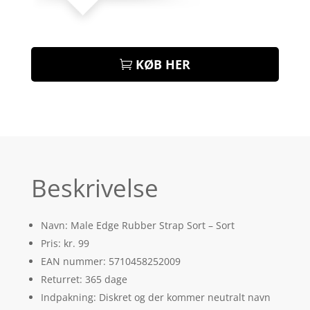
KØB HER
Beskrivelse
Navn: Male Edge Rubber Strap Sort – Sort
Pris: kr. 99
EAN nummer: 5710458252009
Returret: 365 dage
Indpakning: Diskret og der kommer neutralt navn