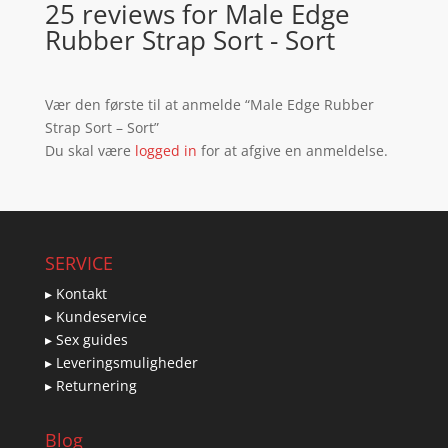
25 reviews for
Male Edge
Rubber Strap Sort - Sort
Vær den første til at anmelde “Male Edge Rubber
Strap Sort – Sort”
Du skal være
logged in
for at afgive en anmeldelse.
SERVICE
▸ Kontakt
▸ Kundeservice
▸ Sex guides
▸ Leveringsmuligheder
▸ Returnering
Blog