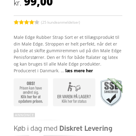
99,00
kr.
(
25
kundeanmeldelser)
Bedømt
som
4.1
Male Edge Rubber Strap Sort er et tillægsprodukt til
ud af 5
din Male Edge. Stroppen er helt perfekt, når det er
baseret
på
på tide at skifte gummiremmen ud på din Male Edge
kundebedø
Penisforstørrer. Den er fri for både ftalater og latex
mmelser
og kan bruges til alle Male Edge produkter.
Produceret i Danmark. …
læs mere her