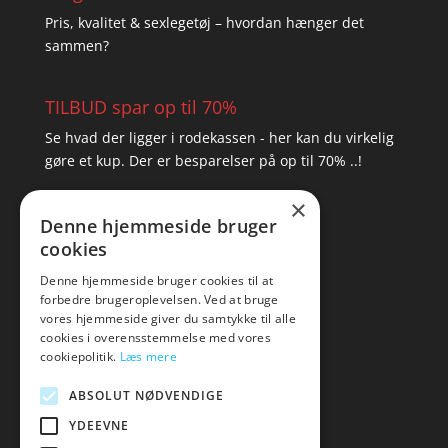
Pris, kvalitet & sexlegetøj – hvordan hænger det
sammen?
TILBUD spar op til 70%
Se hvad der ligger i rodekassen - her kan du virkelig
gøre et kup. Der er besparelser på op til 70% ..!
×
▸ Se tilbuddene her
Denne hjemmeside bruger
cookies
Artikel oversigt
Amare
Denne hjemmeside bruger cookies til at
forbedre brugeroplevelsen. Ved at bruge
Tlf: 7876 8672
vores hjemmeside giver du samtykke til alle
Mail:
hej@amare.dk
cookies i overensstemmelse med vores
cookiepolitik.
Læs mere
ABSOLUT NØDVENDIGE
YDEEVNE