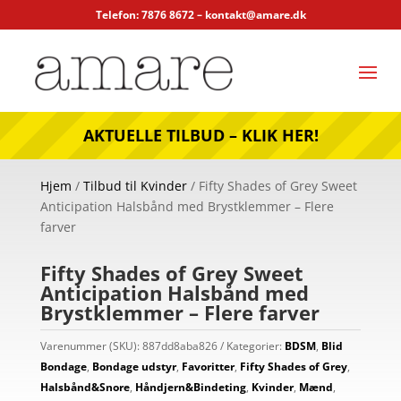
Telefon: 7876 8672 –
kontakt@amare.dk
AKTUELLE TILBUD – KLIK HER!
Hjem
/
Tilbud til Kvinder
/ Fifty Shades of Grey Sweet
Anticipation Halsbånd med Brystklemmer – Flere
farver
Fifty Shades of Grey Sweet
Anticipation Halsbånd med
Brystklemmer – Flere farver
Varenummer (SKU):
887dd8aba826
Kategorier:
BDSM
,
Blid
Bondage
,
Bondage udstyr
,
Favoritter
,
Fifty Shades of Grey
,
Halsbånd&Snore
,
Håndjern&Bindeting
,
Kvinder
,
Mænd
,