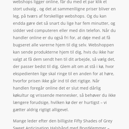
webshops ligger online, får du med et par klik et
stort udvalg , og det at sammenlligne priser bliver en
leg, på tværs af forskellige webshops. Og du kan
endda gøre det så snart du lige har fem minutter, og
sidder ved computeren eller med din telefon. Når du
handler online er du også fri for, at døje med at få
bugseret alle varerne hjem til dig selv. Webshoppen
kan sende produkterne hjem til dig, hvis du ikke har
valgt at få dem sendt hen til dit arbejde, så vælg det,
der passer bedst til dig. Glem alt om at stå i kø, hvor
ekspedienten lige skal ringe til en anden for at høre,
hvorfor prisen ikke går ind til det rigtige. Når
handlen foregår online det er slut med dårlig
køkultur og vrissende mennesker, så behøver du ikke
længere forudsige, hvilken kø der er hurtigst – vi
gætter aldrig rigtigt alligevel.
Mange leder efter den billigste Fifty Shades of Grey
Sweet Anticipation Halsbånd med Brystklemmer –