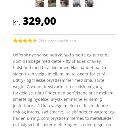
329,00
kr.
(
99
kundeanmeldelser)
Bedømt
som
4.5
Udforsk nye sanseindtryk, sød smerte og pirrende
ud af 5
dominanslege med dette Fifty Shades of Grey
baseret
på
halsbånd med brystklemmer. Halsbåndet har to
kundebedø
sider, I kan vælge imellem, metalkæder for et råt
mmelser
udtryk og frække brystklemmer med små, sorte
vægte. Giv dine brystvorter en erotisk omgang
forkælelse, når I finder den perfektebalance mellem
smerte og nydelse. Brystklemmerne er nemlig
justerbare, så I kan vælge mellem et let, kildende
tryk og intens, sød smerte. Halsbåndet er vatteret og
har en D-ring, som brystklemmernes to metalkæder
er fastgjort til. Juster metalringen, så den peger op