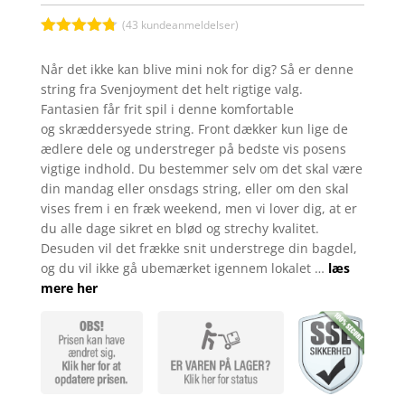
(
43
kundeanmeldelser)
Bedømt
som
4.7
Når det ikke kan blive mini nok for dig? Så er denne
ud af 5
string fra Svenjoyment det helt rigtige valg.
baseret på
kundebedø
Fantasien får frit spil i denne komfortable
mmelser
og skræddersyede string. Front dækker kun lige de
ædlere dele og understreger på bedste vis posens
vigtige indhold. Du bestemmer selv om det skal være
din mandag eller onsdags string, eller om den skal
vises frem i en fræk weekend, men vi lover dig, at er
du alle dage sikret en blød og strechy kvalitet.
Desuden vil det frække snit understrege din bagdel,
og du vil ikke gå ubemærket igennem lokalet …
læs
mere her