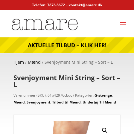
Telefon: 7876 8672 –
kontakt@amare.dk
AKTUELLE TILBUD – KLIK HER!
Hjem
/
Mænd
/ Svenjoyment Mini String – Sort – L
Svenjoyment Mini String – Sort –
L
Varenummer (SKU):
61b42976cbdc
Kategorier:
G-strenge
,
Mænd
,
Svenjoyment
,
Tilbud til Mænd
,
Undertøj Til Mænd