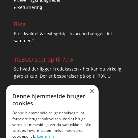
▸ Leveringsmuligheder
▸ Returnering
Blog
Pris, kvalitet & sexlegetøj – hvordan hænger det
sammen?
TILBUD spar op til 70%
Se hvad der ligger i rodekassen - her kan du virkelig
gøre et kup. Der er besparelser på op til 70% ..!
×
▸ Se tilbuddene her
Denne hjemmeside bruger
cookies
Artikel oversigt
Amare
Denne hjemmeside bruger cookies til at
forbedre brugeroplevelsen. Ved at bruge
Tlf: 7876 8672
vores hjemmeside giver du samtykke til alle
Mail:
hej@amare.dk
cookies i overensstemmelse med vores
cookiepolitik.
Læs mere