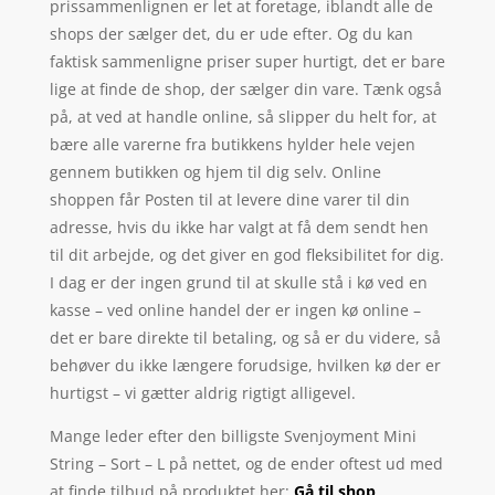
prissammenlignen er let at foretage, iblandt alle de
shops der sælger det, du er ude efter. Og du kan
faktisk sammenligne priser super hurtigt, det er bare
lige at finde de shop, der sælger din vare. Tænk også
på, at ved at handle online, så slipper du helt for, at
bære alle varerne fra butikkens hylder hele vejen
gennem butikken og hjem til dig selv. Online
shoppen får Posten til at levere dine varer til din
adresse, hvis du ikke har valgt at få dem sendt hen
til dit arbejde, og det giver en god fleksibilitet for dig.
I dag er der ingen grund til at skulle stå i kø ved en
kasse – ved online handel der er ingen kø online –
det er bare direkte til betaling, og så er du videre, så
behøver du ikke længere forudsige, hvilken kø der er
hurtigst – vi gætter aldrig rigtigt alligevel.
Mange leder efter den billigste Svenjoyment Mini
String – Sort – L på nettet, og de ender oftest ud med
at finde tilbud på produktet her:
Gå til shop