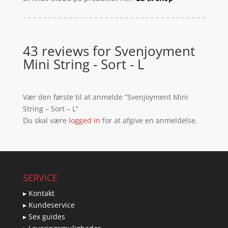
43 reviews for
Svenjoyment
Mini String - Sort - L
Vær den første til at anmelde “Svenjoyment Mini
String – Sort – L”
Du skal være
logged in
for at afgive en anmeldelse.
SERVICE
▸ Kontakt
▸ Kundeservice
▸ Sex guides