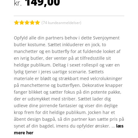
149,00
kr.
(
74
kundeanmeldelser)
Bedømt
som
4.9
Opfyld alle din partners behov i dette Svenjoyment
ud af 5
butler kostume. Sættet inkluderer en jock, to
baseret på
kundebedøm
manchetter og en butterfly for at fuldende looket af
melser
en ivrig butler, der venter på at tilfredsstille sit
heldige publikum. Deltag i sexet rollespil og vær en
lydig tjener i jeres uartige scenarie. Sættets
materiale er blødt og strækbart med velcrolukninger
på manchetterne og butterflyen. Dekorative knapper
fanger blikket og sætter fokus på din potente pakke,
der er udsmykket med striber. Sættet lader dig
udleve dine pirrende fantasier og viser din dejlige
krop frem for dit heldige publikum. Jocken har et
åbent design bagpå, så din partner kan sætte pris på
synet af din bagdel, imens du opfylder ønsker. …
læs
mere her