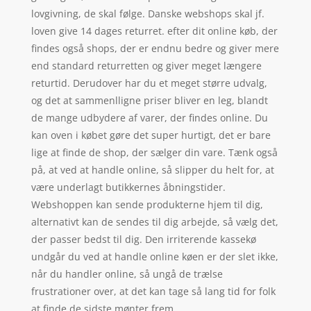
lovgivning, de skal følge. Danske webshops skal jf.
loven give 14 dages returret. efter dit online køb, der
findes også shops, der er endnu bedre og giver mere
end standard returretten og giver meget længere
returtid. Derudover har du et meget større udvalg,
og det at sammenlligne priser bliver en leg, blandt
de mange udbydere af varer, der findes online. Du
kan oven i købet gøre det super hurtigt, det er bare
lige at finde de shop, der sælger din vare. Tænk også
på, at ved at handle online, så slipper du helt for, at
være underlagt butikkernes åbningstider.
Webshoppen kan sende produkterne hjem til dig,
alternativt kan de sendes til dig arbejde, så vælg det,
der passer bedst til dig. Den irriterende kassekø
undgår du ved at handle online køen er der slet ikke,
når du handler online, så ungå de trælse
frustrationer over, at det kan tage så lang tid for folk
at finde de sidste mønter frem.