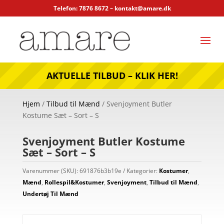
Telefon: 7876 8672 –
kontakt@amare.dk
AKTUELLE TILBUD – KLIK HER!
Hjem
/
Tilbud til Mænd
/ Svenjoyment Butler
Kostume Sæt – Sort – S
Svenjoyment Butler Kostume
Sæt – Sort – S
Varenummer (SKU):
691876b3b19e
Kategorier:
Kostumer
,
Mænd
,
Rollespil&Kostumer
,
Svenjoyment
,
Tilbud til Mænd
,
Undertøj Til Mænd