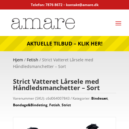
Telefon: 7876 8672 –
kontakt@amare.dk
AKTUELLE TILBUD – KLIK HER!
Hjem
/
Fetish
/ Strict Vatteret Lårsele med
Håndledsmanchetter – Sort
Strict Vatteret Lårsele med
Håndledsmanchetter – Sort
Varenummer (SKU):
c6d064007843
Kategorier:
Bindesæt
,
Bondage&Bindeting
,
Fetish
,
Strict