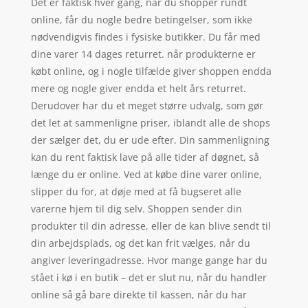
Det er faktisk hver gang, når du shopper rundt
online, får du nogle bedre betingelser, som ikke
nødvendigvis findes i fysiske butikker. Du får med
dine varer 14 dages returret. når produkterne er
købt online, og i nogle tilfælde giver shoppen endda
mere og nogle giver endda et helt års returret.
Derudover har du et meget større udvalg, som gør
det let at sammenligne priser, iblandt alle de shops
der sælger det, du er ude efter. Din sammenligning
kan du rent faktisk lave på alle tider af døgnet, så
længe du er online. Ved at købe dine varer online,
slipper du for, at døje med at få bugseret alle
varerne hjem til dig selv. Shoppen sender din
produkter til din adresse, eller de kan blive sendt til
din arbejdsplads, og det kan frit vælges, når du
angiver leveringadresse. Hvor mange gange har du
stået i kø i en butik – det er slut nu, når du handler
online så gå bare direkte til kassen, når du har