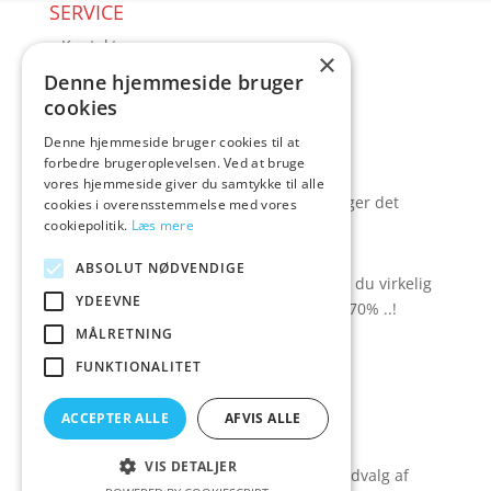
SERVICE
▸ Kontakt
×
▸ Kundeservice
Denne hjemmeside bruger
▸ Sex guides
cookies
▸ Leveringsmuligheder
Denne hjemmeside bruger cookies til at
▸ Returnering
forbedre brugeroplevelsen. Ved at bruge
Blog
vores hjemmeside giver du samtykke til alle
Pris, kvalitet & sexlegetøj – hvordan hænger det
cookies i overensstemmelse med vores
cookiepolitik.
Læs mere
sammen?
TILBUD spar op til 70%
ABSOLUT NØDVENDIGE
Se hvad der ligger i rodekassen - her kan du virkelig
YDEEVNE
gøre et kup. Der er besparelser på op til 70% ..!
MÅLRETNING
▸ Se tilbuddene her
FUNKTIONALITET
Artikel oversigt
Amare
ACCEPTER ALLE
AFVIS ALLE
Tlf: 7876 8672
Mail:
hej@amare.dk
VIS DETALJER
Amare.dk er siden, der samler et bredt udvalg af