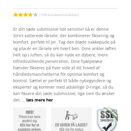
(
108
kundeanmeldelser)
Bedømt
som
Er din søde submissive lidt sensitiv? Så er denne
3.6
ud
Strict vatterede lårsele, der kombinerer fiksering og
af 5
baseret
komfort, perfekt til jer. Tag den bløde nakkepude på
på
og placér en lårsele om hvert ben. Dine ankler løftes
kundebed
ømmels
helt op i luften, så du kan nyde en dybere, mere
er
tilfredsstillende penetration. Dine hjælpeløse
hænder fikseres på hver side af dit hoved af
håndledsmanchetterne for optimal komfort og
kontrol. Sættet er perfekt til både nybegyndere og
eksperter og kommer med adskillige D-ringe, så du
kan fiksere din søde submissive, lige som du ønsker
det. …
læs mere her