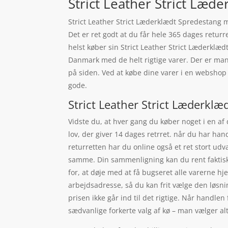
Strict Leather Strict Læd
Strict Leather Strict Læderklædt Spredestang 
Det er ret godt at du får hele 365 dages returr
helst køber sin Strict Leather Strict Læderklæ
Danmark med de helt rigtige varer. Der er mang
på siden. Ved at købe dine varer i en webshop
gode.
Strict Leather Strict Læderkl
Vidste du, at hver gang du køber noget i en af
lov, der giver 14 dages retrret. når du har ha
returretten har du online også et ret stort ud
samme. Din sammenligning kan du rent faktisk l
for, at døje med at få bugseret alle varerne hj
arbejdsadresse, så du kan frit vælge den løsning
prisen ikke går ind til det rigtige. Når handlen
sædvanlige forkerte valg af kø – man vælger al