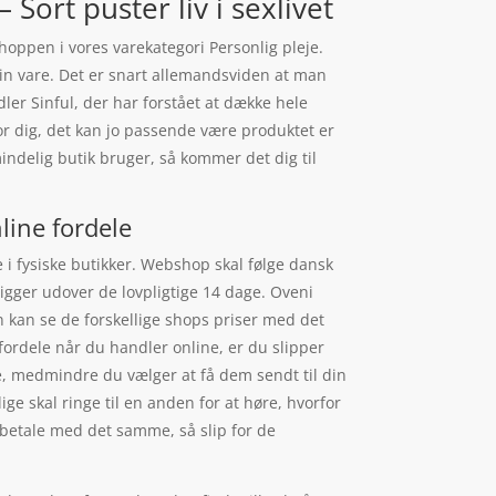
ort puster liv i sexlivet
oppen i vores varekategori Personlig pleje.
 din vare. Det er snart allemandsviden at man
er Sinful, der har forstået at dække hele
or dig, det kan jo passende være produktet er
ndelig butik bruger, så kommer det dig til
line fordele
 i fysiske butikker. Webshop skal følge dansk
ligger udover de lovpligtige 14 dage. Oveni
n kan se de forskellige shops priser med det
fordele når du handler online, er du slipper
sse, medmindre du vælger at få dem sendt til din
ige skal ringe til en anden for at høre, hvorfor
og betale med det samme, så slip for de