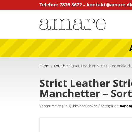
Telefon: 7876 8672 –
kontakt@amare.d
Hjem
/
Fetish
/ Strict Leather Strict Læderklæ
Strict Leather St
Manchetter – Sor
Varenummer (SKU):
bb9e8e0db2ca
Kategorier:
Bonda