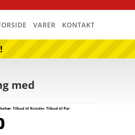
FORSIDE
VARER
KONTAKT
!
ang med
lbehør
,
Tilbud til Kvinder
,
Tilbud til Par
0