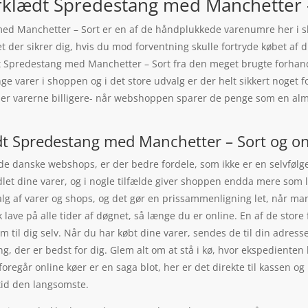
erklædt Spredestang med Manchetter – S
med Manchetter – Sort er en af de håndplukkede varenumre her i sh
et der sikrer dig, hvis du mod forventning skulle fortryde købet af
dt Spredestang med Manchetter – Sort fra den meget brugte forhandl
e varer i shoppen og i det store udvalg er der helt sikkert noget f
 er varerne billigere- når webshoppen sparer de penge som en almi
ædt Spredestang med Manchetter – Sort og on
 de danske webshops, er der bedre fordele, som ikke er en selvfølge
ndlet dine varer, og i nogle tilfælde giver shoppen endda mere som 
valg af varer og shops, og det gør en prissammenligning let, når ma
ave på alle tider af døgnet, så længe du er online. En af de store 
em til dig selv. Når du har købt dine varer, sendes de til din adre
, der er bedst for dig. Glem alt om at stå i kø, hvor ekspedienten l
 foregår online køer er en saga blot, her er det direkte til kassen 
tid den langsomste.