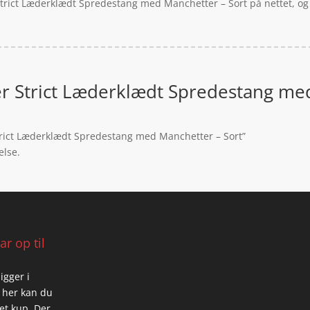
 Strict Læderklædt Spredestang med Manchetter – Sort på nettet, og
her Strict Læderklædt Spredestang me
 Strict Læderklædt Spredestang med Manchetter – Sort”
else.
r op til
igger i
 her kan du
 et kup. Der