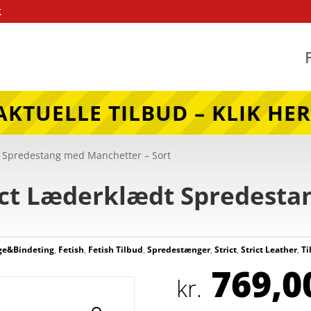
k
AKTUELLE TILBUD – KLIK HER
dt Spredestang med Manchetter – Sort
rict Læderklædt Spredest
t
ge&Bindeting
,
Fetish
,
Fetish Tilbud
,
Spredestænger
,
Strict
,
Strict Leather
,
Ti
769,0
kr.