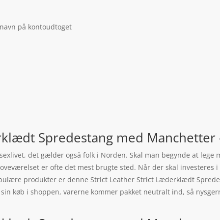
 navn på kontoudtoget
erklædt Spredestang med Manchetter – 
l sexlivet, det gælder også folk i Norden. Skal man begynde at lege 
soveværelset er ofte det mest brugte sted. Når der skal investeres i
populære produkter er denne Strict Leather Strict Læderklædt Spre
e sin køb i shoppen, varerne kommer pakket neutralt ind, så nysgerri