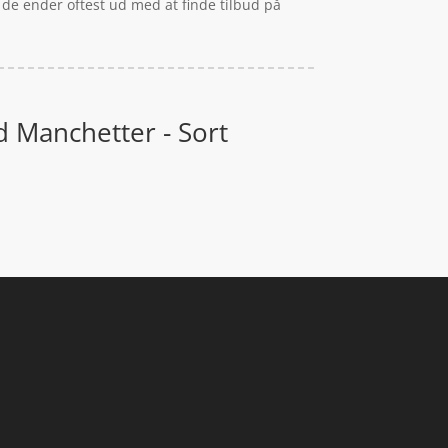
 de ender oftest ud med at finde tilbud på
d Manchetter - Sort