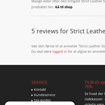
Mange leder efter den billigste Strict Leather
produktet her:
Gå til shop
5 reviews for
Strict Leat
Vær den første til at anmelde “Strict Leather
Du skal være
logged in
for at afgive en anmeld
SERVICE
TILBUD spa
70%
▸ Kontakt
Se hvad der l
▸ Kundeservice
rodekassen -
▸ Sex guides
virkelig gøre