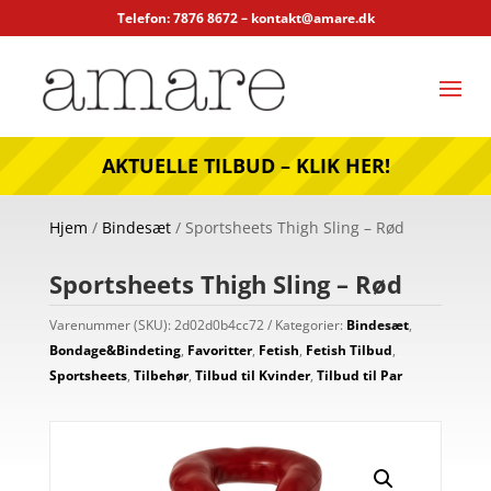
Telefon: 7876 8672 –
kontakt@amare.dk
AKTUELLE TILBUD – KLIK HER!
Hjem
/
Bindesæt
/ Sportsheets Thigh Sling – Rød
Sportsheets Thigh Sling – Rød
Varenummer (SKU):
2d02d0b4cc72
Kategorier:
Bindesæt
,
Bondage&Bindeting
,
Favoritter
,
Fetish
,
Fetish Tilbud
,
Sportsheets
,
Tilbehør
,
Tilbud til Kvinder
,
Tilbud til Par