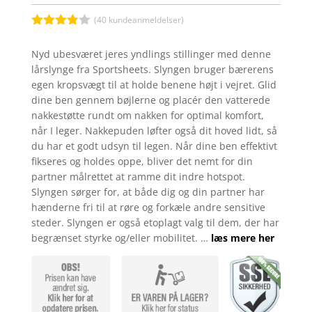
(
40
kundeanmeldelser)
Bedømt
som
3.8
Nyd ubesværet jeres yndlings stillinger med denne
ud af 5
lårslynge fra Sportsheets. Slyngen bruger bærerens
baseret
på
egen kropsvægt til at holde benene højt i vejret. Glid
kundebed
dine ben gennem bøjlerne og placér den vatterede
ømmels
er
nakkestøtte rundt om nakken for optimal komfort,
når I leger. Nakkepuden løfter også dit hoved lidt, så
du har et godt udsyn til legen. Når dine ben effektivt
fikseres og holdes oppe, bliver det nemt for din
partner målrettet at ramme dit indre hotspot.
Slyngen sørger for, at både dig og din partner har
hænderne fri til at røre og forkæle andre sensitive
steder. Slyngen er også etoplagt valg til dem, der har
begrænset styrke og/eller mobilitet. …
læs mere her