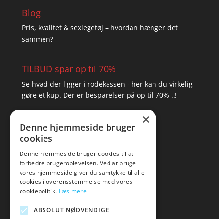
Blog
Pris, kvalitet & sexlegetøj – hvordan hænger det
sammen?
TILBUD spar op til 70%
Se hvad der ligger i rodekassen - her kan du virkelig
gøre et kup. Der er besparelser på op til 70% ..!
×
▸ Se tilbuddene her
Denne hjemmeside bruger
cookies
Artikel oversigt
Amare
Denne hjemmeside bruger cookies til at
forbedre brugeroplevelsen. Ved at bruge
Tlf: 7876 8672
vores hjemmeside giver du samtykke til alle
Mail:
hej@amare.dk
cookies i overensstemmelse med vores
cookiepolitik.
Læs mere
ABSOLUT NØDVENDIGE