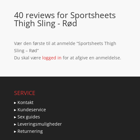
40 reviews for
Sportsheets
Thigh Sling - Rød
Vær den første til at anmelde “Sportsheets Thigh
Sling – Rød”
Du skal være
logged in
for at afgive en anmeldelse.
SERVICE
▸ Kontakt
▸ Kundeservice
▸ Sex guides
▸ Leveringsmuligheder
▸ Returnering