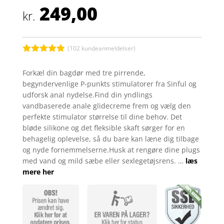
249,00
kr.
(
102
kundeanmeldelser)
Bedømt
som
4.8
Forkæl din bagdør med tre pirrende,
ud af 5
begyndervenlige P-punkts stimulatorer fra Sinful og
baseret på
kundebedøm
udforsk anal nydelse.Find din yndlings
melser
vandbaserede anale glidecreme frem og vælg den
perfekte stimulator størrelse til dine behov. Det
bløde silikone og det fleksible skaft sørger for en
behagelig oplevelse, så du bare kan læne dig tilbage
og nyde fornemmelserne.Husk at rengøre dine plugs
med vand og mild sæbe eller sexlegetøjsrens. …
læs
mere her