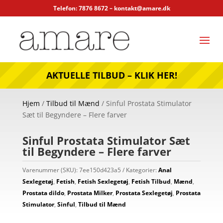
Telefon: 7876 8672 –
kontakt@amare.dk
AKTUELLE TILBUD – KLIK HER!
Hjem
/
Tilbud til Mænd
/ Sinful Prostata Stimulator
Sæt til Begyndere – Flere farver
Sinful Prostata Stimulator Sæt
til Begyndere – Flere farver
Varenummer (SKU):
7ee150d423a5
Kategorier:
Anal
Sexlegetøj
,
Fetish
,
Fetish Sexlegetøj
,
Fetish Tilbud
,
Mænd
,
Prostata dildo
,
Prostata Milker
,
Prostata Sexlegetøj
,
Prostata
Stimulator
,
Sinful
,
Tilbud til Mænd