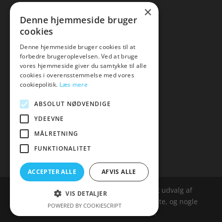
×
▸ Se tilbuddene her
Denne hjemmeside bruger
cookies
Artikel oversigt
Amare
Denne hjemmeside bruger cookies til at
forbedre brugeroplevelsen. Ved at bruge
Tlf: 7876 8672
vores hjemmeside giver du samtykke til alle
Mail:
hej@amare.dk
cookies i overensstemmelse med vores
cookiepolitik.
Læs mere
ABSOLUT NØDVENDIGE
YDEEVNE
MÅLRETNING
FUNKTIONALITET
ACCEPTER ALLE
AFVIS ALLE
Amare.dk er siden, der samler et bredt udvalg af
VIS DETALJER
spændende varer. Siden er et affailiatesite, og nogle
POWERED BY COOKIESCRIPT
links kan være affialitelinks.