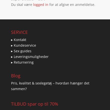
Du skal være
logged in
for at afgive en anmeldelse.
SERVICE
▸ Kontakt
▸ Kundeservice
▸ Sex guides
▸ Leveringsmuligheder
▸ Returnering
Blog
Pris, kvalitet & sexlegetøj – hvordan hænger det
sammen?
TILBUD spar op til 70%