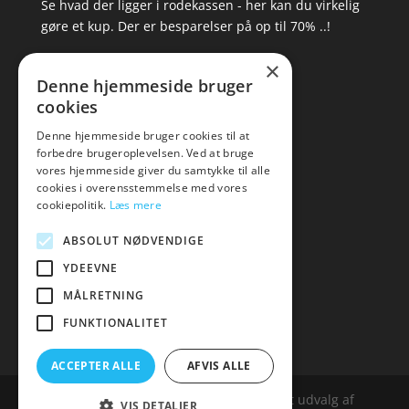
Se hvad der ligger i rodekassen - her kan du virkelig
gøre et kup. Der er besparelser på op til 70% ..!
×
▸ Se tilbuddene her
Denne hjemmeside bruger
cookies
Artikel oversigt
Amare
Denne hjemmeside bruger cookies til at
forbedre brugeroplevelsen. Ved at bruge
Tlf: 7876 8672
vores hjemmeside giver du samtykke til alle
Mail:
hej@amare.dk
cookies i overensstemmelse med vores
cookiepolitik.
Læs mere
ABSOLUT NØDVENDIGE
YDEEVNE
MÅLRETNING
FUNKTIONALITET
ACCEPTER ALLE
AFVIS ALLE
Amare.dk er siden, der samler et bredt udvalg af
VIS DETALJER