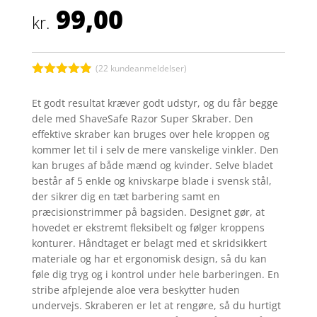
99,00
kr.
(
22
kundeanmeldelser)
Bedømt
som
4.8
Et godt resultat kræver godt udstyr, og du får begge
ud af 5
dele med ShaveSafe Razor Super Skraber. Den
baseret på
kundebedøm
effektive skraber kan bruges over hele kroppen og
melser
kommer let til i selv de mere vanskelige vinkler. Den
kan bruges af både mænd og kvinder. Selve bladet
består af 5 enkle og knivskarpe blade i svensk stål,
der sikrer dig en tæt barbering samt en
præcisionstrimmer på bagsiden. Designet gør, at
hovedet er ekstremt fleksibelt og følger kroppens
konturer. Håndtaget er belagt med et skridsikkert
materiale og har et ergonomisk design, så du kan
føle dig tryg og i kontrol under hele barberingen. En
stribe afplejende aloe vera beskytter huden
undervejs. Skraberen er let at rengøre, så du hurtigt