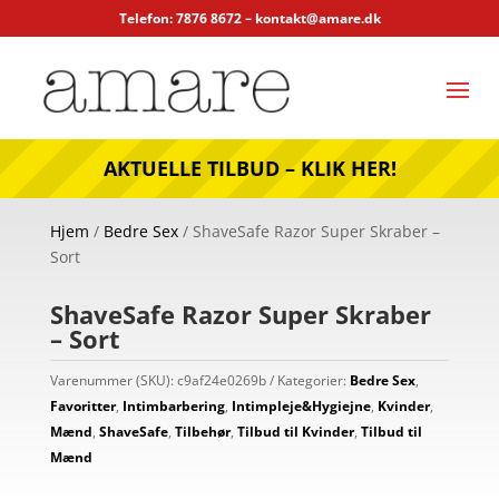
Telefon: 7876 8672 –
kontakt@amare.dk
AKTUELLE TILBUD – KLIK HER!
Hjem
/
Bedre Sex
/ ShaveSafe Razor Super Skraber –
Sort
ShaveSafe Razor Super Skraber
– Sort
Varenummer (SKU):
c9af24e0269b
Kategorier:
Bedre Sex
,
Favoritter
,
Intimbarbering
,
Intimpleje&Hygiejne
,
Kvinder
,
Mænd
,
ShaveSafe
,
Tilbehør
,
Tilbud til Kvinder
,
Tilbud til
Mænd