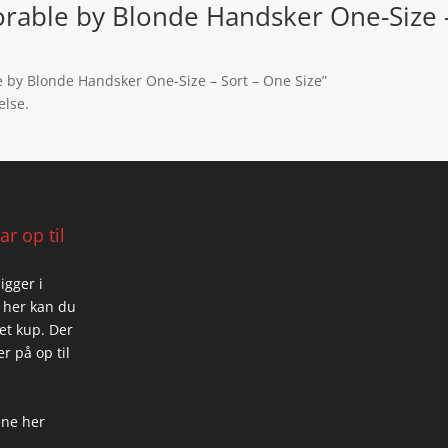
able by Blonde Handsker One-Size - 
 by Blonde Handsker One-Size – Sort – One Size”
else.
r op til
igger i
 her kan du
 et kup. Der
r på op til
ene her