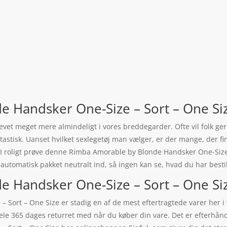
 Handsker One-Size – Sort – One Si
blevet meget mere almindeligt i vores breddegarder. Ofte vil folk g
astisk. Uanset hvilket sexlegetøj man vælger, er der mange, der f
kan I roligt prøve denne Rimba Amorable by Blonde Handsker One-Size
t automatisk pakket neutralt ind, så ingen kan se, hvad du har bestil
Handsker One-Size – Sort – One Size 
 Sort – One Size er stadig en af de mest eftertragtede varer her 
 hele 365 dages returret med når du køber din vare. Det er efterhå