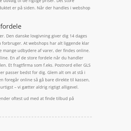
dvalg til de rigtige priser. Det store
oduktet er på siden. Når der handles i webshop
fordele
kker. Den danske lovgivning giver dig 14 dages
 forbruger. At webshops har alt liggende klar
 de mange udbydere af varer, der findes online.
line. En af de store fordele når du handler
ilen. Et fragtfirma som f.eks. Postnord eller GLS
er passer bedst for dig. Glem alt om at stå i
en foregår online så gå bare direkte til kassen,
gst – vi gætter aldrig rigtigt alligevel.
nder oftest ud med at finde tilbud på