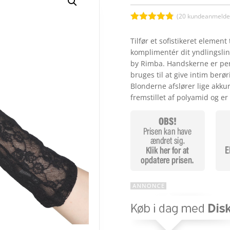
(
20
kundeanmeldel
Bedømt
som
4.8
Tilfør et sofistikeret element
ud af 5
komplimentér dit yndlingsli
baseret på
kundebedøm
by Rimba. Handskerne er perf
melser
bruges til at give intim ber
Blonderne afslører lige akk
fremstillet af polyamid og e