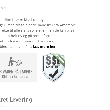
ser)
 til dine frække klæd-ud lege eller
ngeri med disse blonde handsker fra Amorable
ekte til alle slags rollelege, men de kan også
øring en helt ny og pirrende fornemmelse.
urat huden indenunder. Handskerne er
r bløde at have på. …
læs mere her