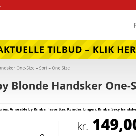
k
AKTUELLE TILBUD – KLIK HER
ndsker One-Size – Sort – One Size
y Blonde Handsker One-Si
ories
,
Amorable by Rimba
,
Favoritter
,
Kvinder
,
Lingeri
,
Rimba
,
Sexy handske
149,0
kr.