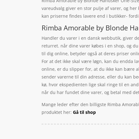
Rimba Amorable by Blonde Handsker One-Size – S
vareudvalg giver en stor pulje af varer, og he
kan priserne findes lavere end i butikker- fordi
Rimba Amorable by Blonde Hand
Handler du varer i en dansk webbutik, giver de 
returret. når dine varer købes i en shop, og 
til dig online, betyder også at deres priser on
For at det ikke skal være løgn, kan du endda l
online, er du slipper for, at du ikke kan bære a
sender varerne til din adresse, eller du kan be
kø, hvor ekspedienten lige skal ringe til en and
når du har fundet dine varer, og betal med det 
Mange leder efter den billigste Rimba Amorabl
produktet her:
Gå til shop