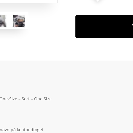
ne-Size – Sort – One Size
 navn på kontoudtoget