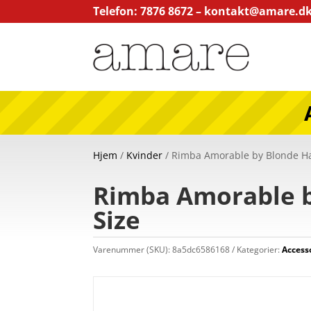
Telefon: 7876 8672 –
kontakt@amare.d
Hjem
/
Kvinder
/ Rimba Amorable by Blonde Ha
Rimba Amorable b
Size
Varenummer (SKU):
8a5dc6586168
Kategorier:
Access