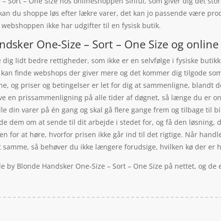
ort – One Size hos onlineshoppen Sinful, som giver dig det store u
r kan du shoppe løs efter lækre varer, det kan jo passende være pr
 webshoppen ikke har udgifter til en fysisk butik.
sker One-Size – Sort – One Size og online 
dig lidt bedre rettigheder, som ikke er en selvfølge i fysiske buti
du kan finde webshops der giver mere og det kommer dig tilgode som
line, og priser og betingelser er let for dig at sammenligne, blandt
ave en prissammenligning på alle tider af døgnet, så længe du er on
lle din varer på én gang og skal gå flere gange frem og tilbage til b
de dem om at sende til dit arbejde i stedet for, og få den løsning, d
en for at høre, hvorfor prisen ikke går ind til det rigtige. Når handl
samme, så behøver du ikke længere forudsige, hvilken kø der er hurti
e by Blonde Handsker One-Size – Sort – One Size på nettet, og de e