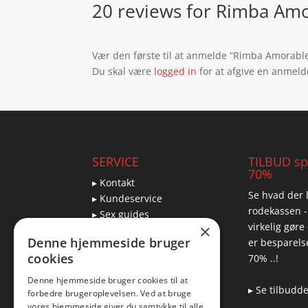
20 reviews for
Rimba Amor
Vær den første til at anmelde “Rimba Amorable
Du skal være
logged in
for at afgive en anmeld
SERVICE
TILBUD spa
70%
▸ Kontakt
Se hvad der l
▸ Kundeservice
rodekassen -
▸ Sex guides
virkelig gøre
×
▸ Leveringsmuligheder
Denne hjemmeside bruger
er besparelse
▸ Returnering
cookies
70% ..!
Denne hjemmeside bruger cookies til at
▸ Se tilbudd
forbedre brugeroplevelsen. Ved at bruge
Blog
vores hjemmeside giver du samtykke til alle