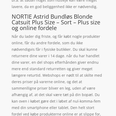
bl.a. at sådan noget som husleje kan være meget
lavere, da en god beliggenhed ikke er nødvendig.
NORTIE Astrid Bundløs Blonde
Catsuit Plus Size – Sort – Plus size
og online fordele
Når du lader dig friste, og får købt nogle produkter
online, får du andre fordele, som du ikke
nødvendigvis får i fysiske butikker. Du skal kunne
returnere dine varer i 14 dage. når du har handlet
dine varer, en del shops efterhånden giver endnu
mere end standard returretten og giver meget
længere returtid. Webshops er nødt til at skilte med
deres priser på varerne online, og det at
sammenlligne priser bliver en leg, uden af være
afhængig af, at det skal være tæt på din bopæl. Du
kan oven i købet gøre det i løbet af nul-komma-fem
med din smartphone eller tablet. Den helt stort
fordel ved købe produkterne online er at slippe for,