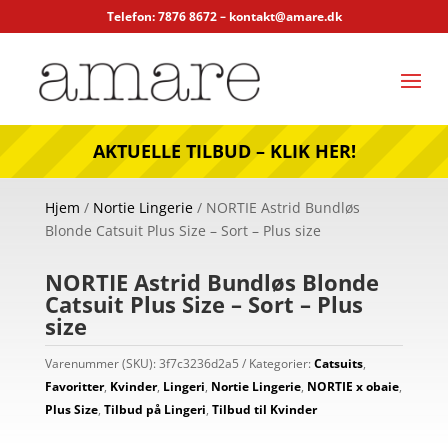
Telefon: 7876 8672 –
kontakt@amare.dk
AKTUELLE TILBUD – KLIK HER!
Hjem
/
Nortie Lingerie
/ NORTIE Astrid Bundløs
Blonde Catsuit Plus Size – Sort – Plus size
NORTIE Astrid Bundløs Blonde
Catsuit Plus Size – Sort – Plus
size
Varenummer (SKU):
3f7c3236d2a5
Kategorier:
Catsuits
,
Favoritter
,
Kvinder
,
Lingeri
,
Nortie Lingerie
,
NORTIE x obaie
,
Plus Size
,
Tilbud på Lingeri
,
Tilbud til Kvinder