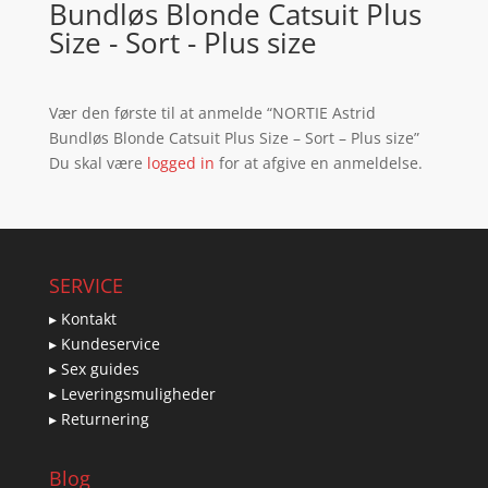
Bundløs Blonde Catsuit Plus
Size - Sort - Plus size
Vær den første til at anmelde “NORTIE Astrid
Bundløs Blonde Catsuit Plus Size – Sort – Plus size”
Du skal være
logged in
for at afgive en anmeldelse.
SERVICE
▸ Kontakt
▸ Kundeservice
▸ Sex guides
▸ Leveringsmuligheder
▸ Returnering
Blog