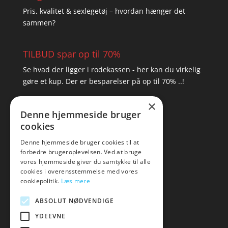
Pris, kvalitet & sexlegetøj – hvordan hænger det
sammen?
TILBUD spar op til 70%
Se hvad der ligger i rodekassen - her kan du virkelig
gøre et kup. Der er besparelser på op til 70% ..!
×
▸ Se tilbuddene her
Denne hjemmeside bruger
cookies
Artikel oversigt
Amare
Denne hjemmeside bruger cookies til at
forbedre brugeroplevelsen. Ved at bruge
Tlf: 7876 8672
vores hjemmeside giver du samtykke til alle
Mail:
hej@amare.dk
cookies i overensstemmelse med vores
cookiepolitik.
Læs mere
ABSOLUT NØDVENDIGE
YDEEVNE