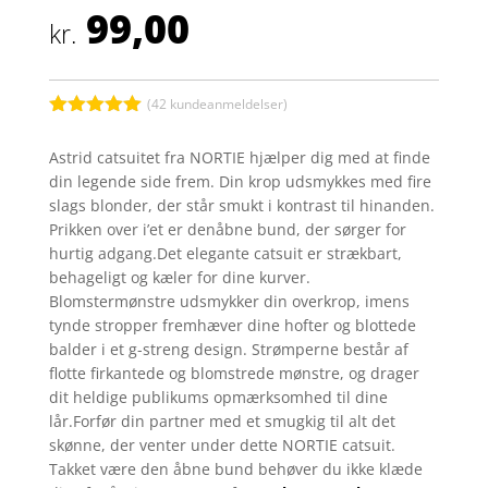
99,00
kr.
(
42
kundeanmeldelser)
Bedømt
som
5
ud
Astrid catsuitet fra NORTIE hjælper dig med at finde
af 5
din legende side frem. Din krop udsmykkes med fire
baseret på
kundebedøm
slags blonder, der står smukt i kontrast til hinanden.
melser
Prikken over i’et er denåbne bund, der sørger for
hurtig adgang.Det elegante catsuit er strækbart,
behageligt og kæler for dine kurver.
Blomstermønstre udsmykker din overkrop, imens
tynde stropper fremhæver dine hofter og blottede
balder i et g-streng design. Strømperne består af
flotte firkantede og blomstrede mønstre, og drager
dit heldige publikums opmærksomhed til dine
lår.Forfør din partner med et smugkig til alt det
skønne, der venter under dette NORTIE catsuit.
Takket være den åbne bund behøver du ikke klæde