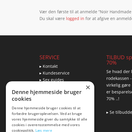
Vær den første til at anmelde “Noir Handmade
Du skal være
logged in
for at afgive en anmeld
SERVICE
TILBUD spa
70%
▸ Kontakt
Se hvad der l
▸ Kundeservice
rodekassen -
▸ Sex guides
virkelig gøre
×
▸ Leveringsmuligheder
Denne hjemmeside bruger
er besparelse
▸ Returnering
cookies
70% ..!
Denne hjemmeside bruger cookies til at
▸ Se tilbudd
forbedre brugeroplevelsen. Ved at bruge
Blog
vores hjemmeside giver du samtykke til alle
cookies i overensstemmelse med vores
Pris, kvalitet & sexlegetøj
cookiepolitik.
Læs mere