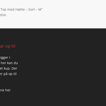
 Top med Hætte – Sort – M”
else.
r op til
igger i
 her kan du
 et kup. Der
r på op til
ene her