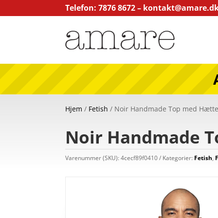
Telefon: 7876 8672 –
kontakt@amare.d
Hjem
/
Fetish
/ Noir Handmade Top med Hætte 
Noir Handmade To
Varenummer (SKU):
4cecf89f0410
Kategorier:
Fetish
,