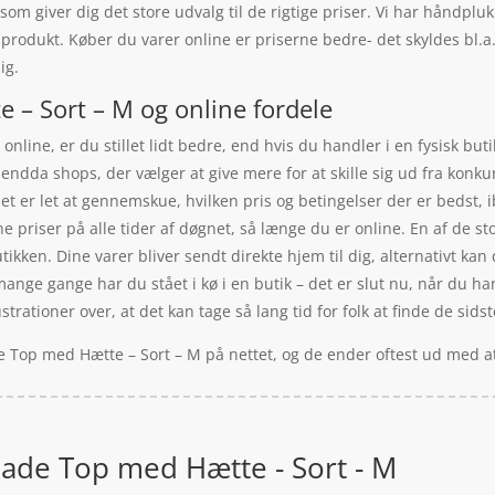
som giver dig det store udvalg til de rigtige priser. Vi har håndp
te produkt. Køber du varer online er priserne bedre- det skyldes bl
ig.
– Sort – M og online fordele
online, er du stillet lidt bedre, end hvis du handler i en fysisk bu
 endda shops, der vælger at give mere for at skille sig ud fra konk
et er let at gennemskue, hvilken pris og betingelser der er bedst, 
 priser på alle tider af døgnet, så længe du er online. En af de st
tikken. Dine varer bliver sendt direkte hjem til dig, alternativt kan 
nge gange har du stået i kø i en butik – det er slut nu, når du han
trationer over, at det kan tage så lang tid for folk at finde de sid
 Top med Hætte – Sort – M på nettet, og de ender oftest ud med at
de Top med Hætte - Sort - M