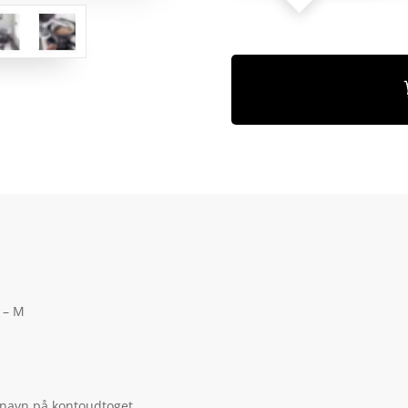
 – M
 navn på kontoudtoget