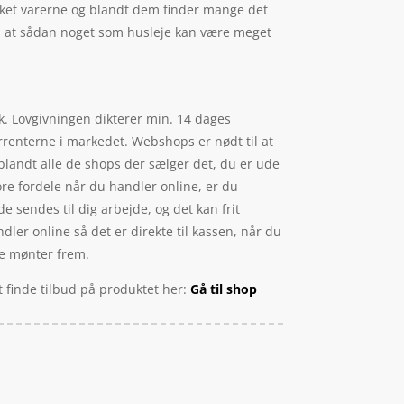
lukket varerne og blandt dem finder mange det
.a. at sådan noget som husleje kan være meget
tik. Lovgivningen dikterer min. 14 dages
urrenterne i markedet. Webshops er nødt til at
iblandt alle de shops der sælger det, du er ude
ore fordele når du handler online, er du
de sendes til dig arbejde, og det kan frit
dler online så det er direkte til kassen, når du
ste mønter frem.
 finde tilbud på produktet her:
Gå til shop