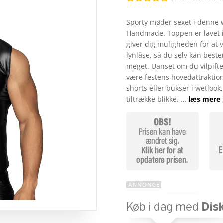
Bedømt
som
4.9
Sporty møder sexet i denne w
ud af 5
Handmade. Toppen er lavet i
baseret på
kundebedøm
giver dig muligheden for at 
melser
lynlåse, så du selv kan bes
meget. Uanset om du vilpifte o
være festens hovedattraktio
shorts eller bukser i wetlook
tiltrække blikke. …
læs mere 