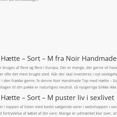
ætte – Sort – M fra Noir Handmade
 bruges af flere og flere i Europa. Der er mange, der gerne vil have 
er ofte det mest brugte sted. Når der skal investeres i nyt sexlegetø
 i den frække genre, fx denne Noir Handmade Top med Hætte – Sort
lagen til din pakke er naturligvis neutral, så nysgerrige blikke ikke
te – Sort – M puster liv i sexlivet
r i toppen af listen med bedst sælgende varer i webshoppen i vare
 mod fortrydelse af købet af din vare. Mange er udmærket klar ove