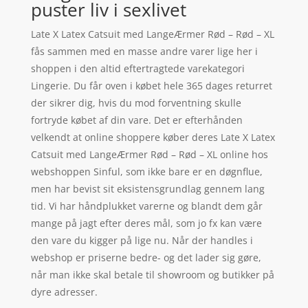
puster liv i sexlivet
Late X Latex Catsuit med LangeÆrmer Rød – Rød – XL
fås sammen med en masse andre varer lige her i
shoppen i den altid eftertragtede varekategori
Lingerie. Du får oven i købet hele 365 dages returret
der sikrer dig, hvis du mod forventning skulle
fortryde købet af din vare. Det er efterhånden
velkendt at online shoppere køber deres Late X Latex
Catsuit med LangeÆrmer Rød – Rød – XL online hos
webshoppen Sinful, som ikke bare er en døgnflue,
men har bevist sit eksistensgrundlag gennem lang
tid. Vi har håndplukket varerne og blandt dem går
mange på jagt efter deres mål, som jo fx kan være
den vare du kigger på lige nu. Når der handles i
webshop er priserne bedre- og det lader sig gøre,
når man ikke skal betale til showroom og butikker på
dyre adresser.