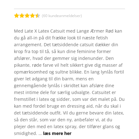
(
60
kundeanmeldelser)
Bedømt
som
4.4
Med Late X Latex Catsuit med Lange Ærmer Rød kan
ud af 5
du gå all-in på dit frække look til næste fetish
baseret
på
arrangement. Det tætsiddende catsuit dækker din
kundebedø
krop fra top til tå, så kun dine feminine former
mmelser
afslører, hvad der gemmer sig indenunder. Den
pikante, røde farve vil helt sikkert give dig masser af
opmærksomhed og sultne blikke. En lang lynlås fortil
giver let adgang til din barm, mens en
gennemgående lynlås i skridtet kan afsløre dine
mest intime dele for særlig udvalgte. Catsuitet er
fremstillet i latex og sidder, som var det malet på. Du
kan med fordel bruge en dressing aid, når du skal i
det tætsiddende outfit. Vil du gerne bevare din latex,
så den står, som var den ny, anbefaler vi, at du
plejer den med en latex spray, der tilfører glans og
smidighed. …
læs mere her