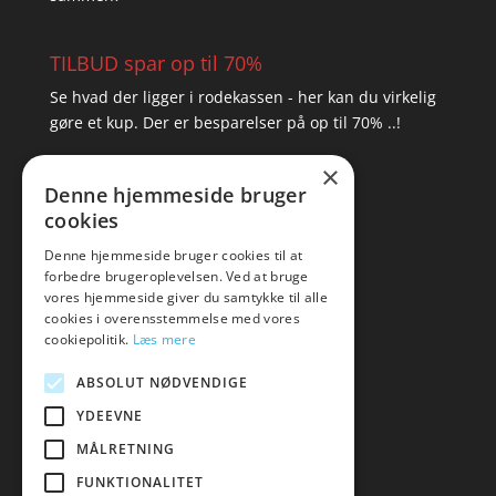
TILBUD spar op til 70%
Se hvad der ligger i rodekassen - her kan du virkelig
gøre et kup. Der er besparelser på op til 70% ..!
×
▸ Se tilbuddene her
Denne hjemmeside bruger
cookies
Artikel oversigt
Amare
Denne hjemmeside bruger cookies til at
forbedre brugeroplevelsen. Ved at bruge
Tlf: 7876 8672
vores hjemmeside giver du samtykke til alle
Mail:
hej@amare.dk
cookies i overensstemmelse med vores
cookiepolitik.
Læs mere
ABSOLUT NØDVENDIGE
YDEEVNE
MÅLRETNING
FUNKTIONALITET