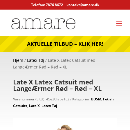
Telefon: 7876 8672 –
kontakt@amare.dk
AKTUELLE TILBUD – KLIK HER!
Hjem
/
Latex Tøj
/ Late X Latex Catsuit med
LangeÆrmer Rød – Rød – XL
Late X Latex Catsuit med
LangeÆrmer Rød – Rød – XL
Varenummer (SKU):
45e30fabe1c2
Kategorier:
BDSM
,
Fetish
Catsuits
,
Late X
,
Latex Tøj