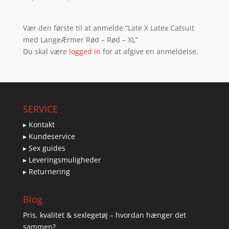
Vær den første til at anmelde “Late X Latex Catsuit
med LangeÆrmer Rød – Rød – XL”
Du skal være
logged in
for at afgive en anmeldelse.
SERVICE
▸ Kontakt
▸ Kundeservice
▸ Sex guides
▸ Leveringsmuligheder
▸ Returnering
Blog
Pris, kvalitet & sexlegetøj – hvordan hænger det
sammen?