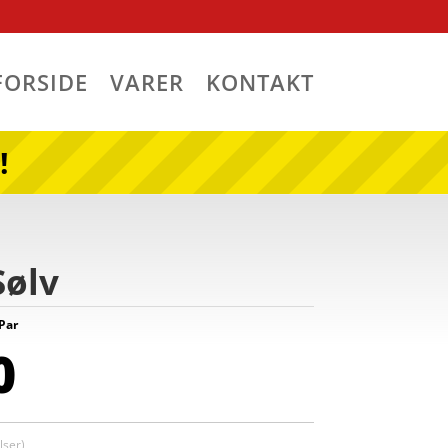
FORSIDE
VARER
KONTAKT
!
Sølv
 Par
0
ser)