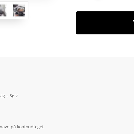
ag – Sølv
 navn på kontoudtoget