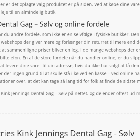
er er det oplagte valg produktet er på siden. Ved at købe dine var
eje til en almindelig butik.
Dental Gag – Sølv og online fordele
 du andre fordele, som ikke er en selvfølge i fysiske butikker. Den
 webshops der giver mere og forlænger din returret til mere end de
et at sammenlligne priser bliver en leg, i de mange webshops der 
iltelefon. En af de store fordele når du handler online, er du slipp
at levere dine varer til din adresse, hvis du ikke har valgt at få dem
r der ingen grund til at skulle stå i kø ved en kasse – ved online h
ioner over, at det kan tage så lang tid for folk at finde de sidste 
s Kink Jennings Dental Gag – Sølv på nettet, og de ender oftest ud 
ries Kink Jennings Dental Gag - Sølv