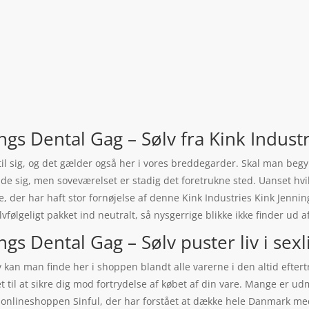
ngs Dental Gag – Sølv fra Kink Indust
øj til sig, og det gælder også her i vores breddegarder. Skal man be
lde sig, men soveværelset er stadig det foretrukne sted. Uanset hv
e, der har haft stor fornøjelse af denne Kink Industries Kink Jennin
lvfølgeligt pakket ind neutralt, så nysgerrige blikke ikke finder ud a
ngs Dental Gag – Sølv puster liv i sexl
v kan man finde her i shoppen blandt alle varerne i den altid efter
et til at sikre dig mod fortrydelse af købet af din vare. Mange er u
s onlineshoppen Sinful, der har forstået at dække hele Danmark me