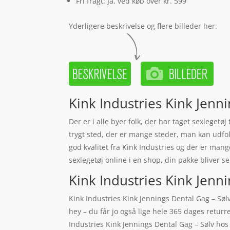
Fri fragt: Ja, ved køb over kr. 599
Yderligere beskrivelse og flere billeder her:
Kink Industries Kink Jenni
Der er i alle byer folk, der har taget sexleget
trygt sted, der er mange steder, man kan udfo
god kvalitet fra Kink Industries og der er mang
sexlegetøj online i en shop, din pakke bliver se
Kink Industries Kink Jenni
Kink Industries Kink Jennings Dental Gag – Søl
hey – du får jo også lige hele 365 dages returr
Industries Kink Jennings Dental Gag – Sølv ho