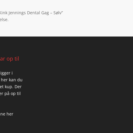
Kink Jennings Dental Gag – Sølv”
else.
r op til
igger i
 her kan du
 et kup. Der
r på op til
ene her