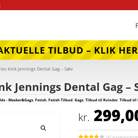
k
AKTUELLE TILBUD – KLIK HER
ries Kink Jennings Dental Gag – Sølv
ink Jennings Dental Gag – 
olds - Masker&Gags
,
Fetish
,
Fetish Tilbud
,
Gags
,
Tilbud til Kvinder
,
Tilbud til
299,0
kr.
(
42
kundeanmeldel