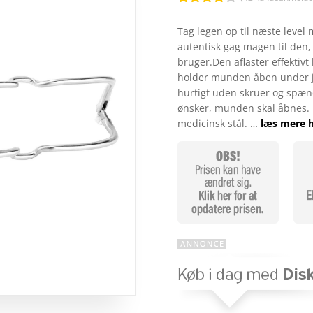
Bedømt
som
3.8
Tag legen op til næste level
ud af 5
autentisk gag magen til den
baseret
på
bruger.Den aflaster effektivt
kundebed
holder munden åben under je
ømmels
er
hurtigt uden skruer og spænde
ønsker, munden skal åbnes. Ka
medicinsk stål. …
læs mere 