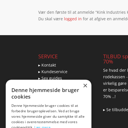
Vær den første til at anmelde “Kink Industries 
Du skal være
logged in
for at afgive en anmeld
SERVICE
TILBUD spa
70%
▸ Kontakt
Se hvad der l
▸ Kundeservice
rodekassen -
▸ Sex guides
virkelig gøre
×
▸ Leveringsmuligheder
Denne hjemmeside bruger
er besparelse
▸ Returnering
cookies
70% ..!
Denne hjemmeside bruger cookies til at
▸ Se tilbudd
forbedre brugeroplevelsen. Ved at bruge
Blog
vores hjemmeside giver du samtykke til alle
cookies i overensstemmelse med vores
Pris, kvalitet & sexlegetøj
cookiepolitik.
Læs mere