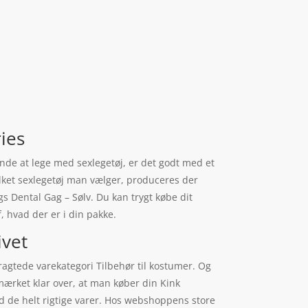
ries
gynde at lege med sexlegetøj, er det godt med et
ilket sexlegetøj man vælger, produceres der
gs Dental Gag – Sølv. Du kan trygt købe dit
f, hvad der er i din pakke.
ivet
tragtede varekategori Tilbehør til kostumer. Og
dmærket klar over, at man køber din Kink
d de helt rigtige varer. Hos webshoppens store