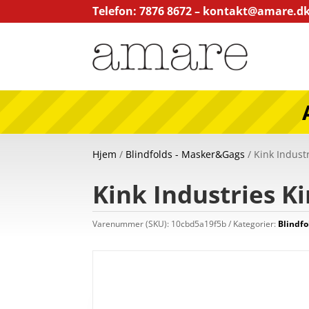
Telefon: 7876 8672 –
kontakt@amare.d
Hjem
/
Blindfolds - Masker&Gags
/ Kink Indust
Kink Industries K
Varenummer (SKU):
10cbd5a19f5b
Kategorier:
Blindf