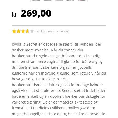
269,00
kr.
(
20
kundeanmeldelser)
Bedømt
som
Joyballs Secret er det ideelle sæt til til kvinden, der
3.6
ud
ønsker mere nydelse. Når du træner din
af 5
baseret
bækkenbund regelmæssigt, belønner din krop dig
på
med en strammere vagina til glæde for både dig og
kundebed
ømmels
din partner samt stærkere orgasmer. Joyballs
er
kuglerne har en indvendig kugle, som roterer, når du
bevæger dig. Dette aktiverer din
bækkenbundsmuskulatur og kan for mange kvinder
også virke let stimulerende. Secret sættet indeholder
både en enkelt og en dobbelt bækkenbundskugle for
varieret træning. De er dermatologisk testede og
fremstillet i medicinsk silikone, hvilket gør dem
meget behagelige at føre op og helt sikre at anvende.