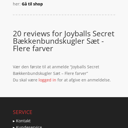
her:
Gå til shop
20 reviews for
Joyballs Secret
Bækkenbundskugler Sæt -
Flere farver
Vær den første til at anmelde “Joyballs Secret
Bækkenbundskugler Sæt – Flere farver”
Du skal være
logged in
for at afgive en anmeldelse.
SERVICE
▸ Kontakt
▸ Kundeservice