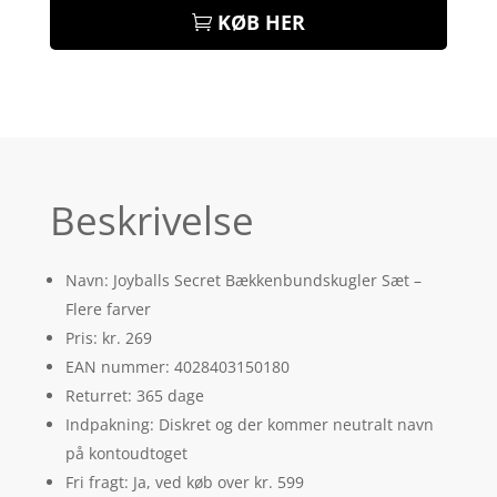
KØB HER
Beskrivelse
Navn: Joyballs Secret Bækkenbundskugler Sæt –
Flere farver
Pris: kr. 269
EAN nummer: 4028403150180
Returret: 365 dage
Indpakning: Diskret og der kommer neutralt navn
på kontoudtoget
Fri fragt: Ja, ved køb over kr. 599