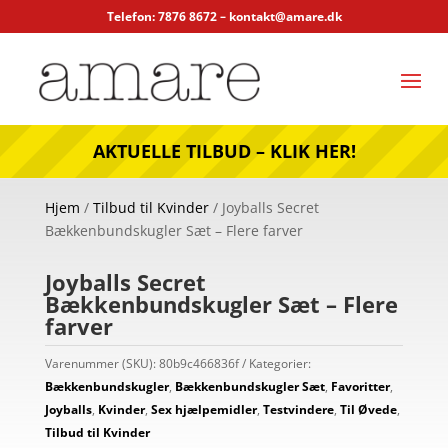
Telefon: 7876 8672 –
kontakt@amare.dk
AKTUELLE TILBUD – KLIK HER!
Hjem
/
Tilbud til Kvinder
/ Joyballs Secret
Bækkenbundskugler Sæt – Flere farver
Joyballs Secret
Bækkenbundskugler Sæt – Flere
farver
Varenummer (SKU):
80b9c466836f
Kategorier:
Bækkenbundskugler
,
Bækkenbundskugler Sæt
,
Favoritter
,
Joyballs
,
Kvinder
,
Sex hjælpemidler
,
Testvindere
,
Til Øvede
,
Tilbud til Kvinder