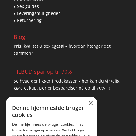
▸ Sex guides
▸ Leveringsmuligheder
▸ Returnering
Blog
Pris, kvalitet & sexlegetøj – hvordan hænger det
sammen?
TILBUD spar op til 70%
Se hvad der ligger i rodekassen - her kan du virkelig
gøre et kup. Der er besparelser på op til 70% ..!
×
▸ Se tilbuddene her
Denne hjemmeside bruger
cookies
Artikel oversigt
Amare
Denne hjemmeside bruger cookies til at
forbedre brugeroplevelsen. Ved at bruge
Tlf: 7876 8672
vores hjemmeside giver du samtykke til alle