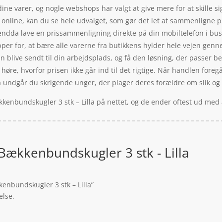
dine varer, og nogle webshops har valgt at give mere for at skille 
nline, kan du se hele udvalget, som gør det let at sammenligne pr
 endda lave en prissammenligning direkte på din mobiltelefon i bus
ipper for, at bære alle varerne fra butikkens hylder hele vejen ge
n blive sendt til din arbejdsplads, og få den løsning, der passer bed
 høre, hvorfor prisen ikke går ind til det rigtige. Når handlen foreg
å undgår du skrigende unger, der plager deres forældre om slik og
kkenbundskugler 3 stk – Lilla på nettet, og de ender oftest ud med 
Bækkenbundskugler 3 stk - Lilla
kenbundskugler 3 stk – Lilla”
else.