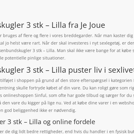
gler 3 stk – Lilla fra Je Joue
r bruges af flere og flere i vores breddegarder. Når man kaster dig u
kal jo helst være rart. Når der skal investeres i nyt sexlegetøj, er d
bundskugler 3 stk – Lilla. Man skal ikke være bange for at købe se
 potentielle pinlige situationer.
ler 3 stk – Lilla puster liv i sexlive
tilføjet i shoppen på grund af den store efterspørgsel i kategorien 
entning skulle fortryde købet af din vare. Du kan roligt gøre som r
os onlineshoppen Sinful, som ofte har gode tilbud og sørger for 
så den vare du kigger på lige nu. Ved at købe dine varer i en websh
en god beliggenhed ikke er nødvendig.
3 stk – Lilla og online fordele
er de dig lidt bedre rettigheder, end hvis du handler i en fysisk bu