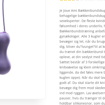
Bedømt
som
Je Joue Ami Bækkenbundskugl
3.6
ud
behagelige bækkenbundskugl
af 5
baseret
sexeksperter. De fleste kvind
på
følsomhed i deres underliv,
kundebed
ømmels
Bækkenbundstræning anbefal
er
gynækologer. Alle 3 kugler e
bevæger sig let, når du bruge
dig, bliver du”tvunget”til a
du trænet din bækkenbund til
opleve, at din sexlyst med ti
Sættet består af 3 forskellig
knibeøvelse og klem omkring 
liggende, da det føles mere b
kuglen oppe). Når du skal lav
godt af. Du skal starte dit 
bevæge dig frem mod skedemu
ind mod ryggen. Lav øvelsern
pauser, hvis du trænger til d
holdbar silikonesnor, som du 