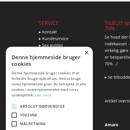
SERVICE
TILBUD spa
70%
▸ Kontakt
Se hvad der l
▸ Kundeservice
rodekassen -
▸ Sex guides
virkelig gøre
×
▸ Leveringsmuligheder
Denne hjemmeside bruger
er besparelse
▸ Returnering
cookies
70% ..!
Denne hjemmeside bruger cookies til at
▸ Se tilbudd
forbedre brugeroplevelsen. Ved at bruge
Blog
vores hjemmeside giver du samtykke til alle
cookies i overensstemmelse med vores
Pris, kvalitet & sexlegetøj
cookiepolitik.
Læs mere
– hvordan hænger det
Artikel overs
sammen?
ABSOLUT NØDVENDIGE
YDEEVNE
MÅLRETNING
Amare