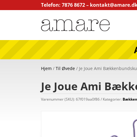
Telefon: 7876 8672 –
kontakt@amare.d
Hjem
/
Til Øvede
/ Je Joue Ami Bækkenbundskugl
Je Joue Ami Bække
Varenummer (SKU):
67f019aa0f86
Kategorier:
Bækken