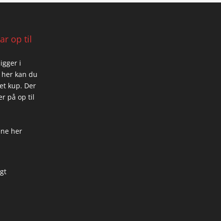
r op til
igger i
 her kan du
 et kup. Der
r på op til
ene her
igt