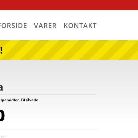
FORSIDE
VARER
KONTAKT
!
a
ælpemidler
,
Til Øvede
0
er)