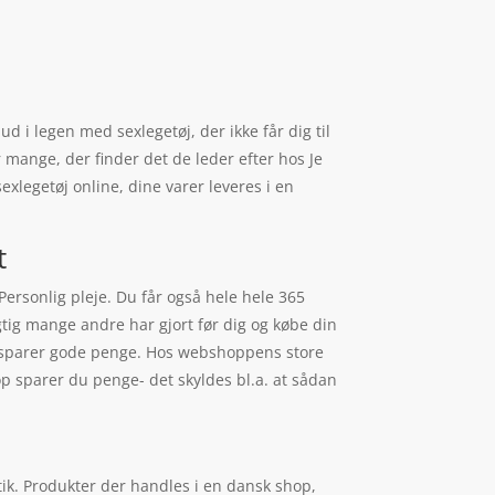
d i legen med sexlegetøj, der ikke får dig til
er mange, der finder det de leder efter hos Je
xlegetøj online, dine varer leveres i en
t
Personlig pleje. Du får også hele hele 365
igtig mange andre har gjort før dig og købe din
du sparer gode penge. Hos webshoppens store
op sparer du penge- det skyldes bl.a. at sådan
tik. Produkter der handles i en dansk shop,