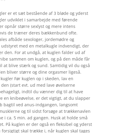
er er et sæt bestående af 3 bløde og yderst
er udviklet i samarbejde med førende
er opnår større sexlyst og mere intens
 hvis de træner deres bækkenbund ofte.
es afbåde sexologer, jordemødre og
r udstyret med en metalkugle indvendigt, der
r den. For at undgå, at kuglen falder ud af
t knibe sammen om kuglen, og på den måde får
 at blive stærk og sund. Samtidig vil du også
den bliver større og dine orgasmer ligeså.
e kugler Før kuglen op i skeden, lav en
den (start evt. ud med lave øvelserne
ehageligt, indtil du vænner dig til at have
e en knibeøvelse, er det vigtigt, at du slapper
knib bagtil ved anus-indgangen, langsomt
sklerne og til sidst forsøge at trækkenavlen
e i ca. 5 min. ad gangen. Husk at holde små
et. På kuglen er der også en fleksibel og yderst
forsigtigt skal trække i, når kuglen skal tages