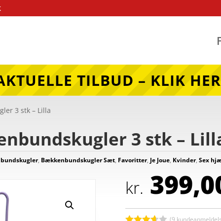
k
AKTUELLE TILBUD – KLIK HER
er 3 stk – Lilla
nbundskugler 3 stk – Lill
bundskugler
,
Bækkenbundskugler Sæt
,
Favoritter
,
Je Joue
,
Kvinder
,
Sex hj
399,0
kr.
(
9
kundeanmeldels