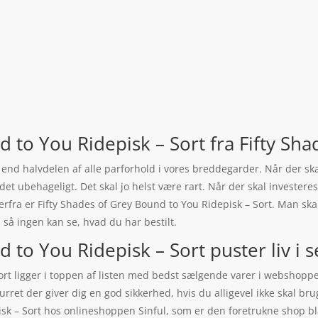
d to You Ridepisk – Sort fra Fifty Sha
re end halvdelen af alle parforhold i vores breddegarder. Når der s
er andet ubehageligt. Det skal jo helst være rart. Når der skal invest
erfra er Fifty Shades of Grey Bound to You Ridepisk – Sort. Man ska
, så ingen kan se, hvad du har bestilt.
 to You Ridepisk – Sort puster liv i s
Sort ligger i toppen af listen med bedst sælgende varer i webshopp
urret der giver dig en god sikkerhed, hvis du alligevel ikke skal br
isk – Sort hos onlineshoppen Sinful, som er den foretrukne shop b