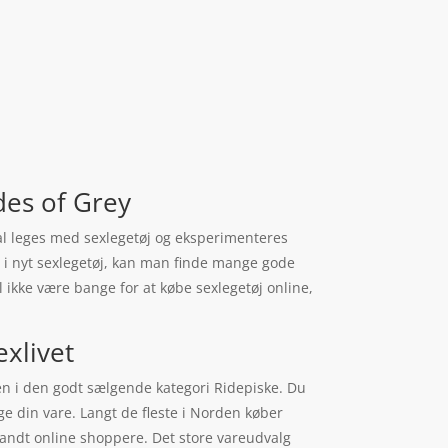
des of Grey
kal leges med sexlegetøj og eksperimenteres
eres i nyt sexlegetøj, kan man finde mange gode
l ikke være bange for at købe sexlegetøj online,
exlivet
en i den godt sælgende kategori Ridepiske. Du
uge din vare. Langt de fleste i Norden køber
landt online shoppere. Det store vareudvalg