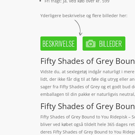
Fri fragt: Ja, ved køb over kr. 599
Yderligere beskrivelse og flere billeder her:
Fifty Shades of Grey Boun
Vidste du, at sexlegetøj indgår naturligt i me
lidt, der ikke får dig til at føle dig utryg ell
sager fra Fifty Shades of Grey og et godt bud d
emballagen til din pakke er naturligvis neutral
Fifty Shades of Grey Bound
Fifty Shades of Grey Bound to You Ridepisk – 
bliver ved købet også tildelt hele 365 dages ret
deres Fifty Shades of Grey Bound to You Ridep