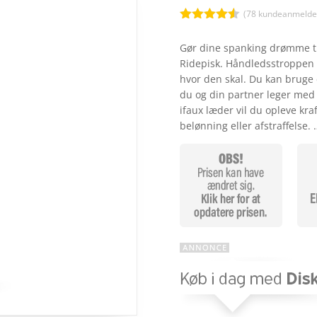
(
78
kundeanmeldel
Bedømt
som
4.5
Gør dine spanking drømme t
ud af 5
Ridepisk. Håndledsstroppen o
baseret
på
hvor den skal. Du kan bruge d
kundebedø
du og din partner leger med 
mmelser
ifaux læder vil du opleve kra
belønning eller afstraffelse.