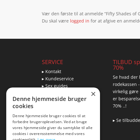
Vær den første til at anmelde “Fifty Shades of 
Du skal være
logged in
for at afgive en anmeld
SERVICE
TILBUD spa
70%
▸ Kontakt
Se hvad der l
▸ Kundeservice
rodekassen -
▸ Sex guides
virkelig gøre
×
▸ Leveringsmuligheder
Denne hjemmeside bruger
er besparelse
▸ Returnering
cookies
70% ..!
Denne hjemmeside bruger cookies til at
▸ Se tilbudd
forbedre brugeroplevelsen. Ved at bruge
Blog
vores hjemmeside giver du samtykke til alle
cookies i overensstemmelse med vores
Pris, kvalitet & sexlegetøj
cookiepolitik.
Læs mere