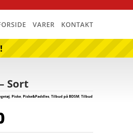
FORSIDE
VARER
KONTAKT
!
– Sort
egetøj
,
Piske
,
Piske&Paddles
,
Tilbud på BDSM
,
Tilbud
0