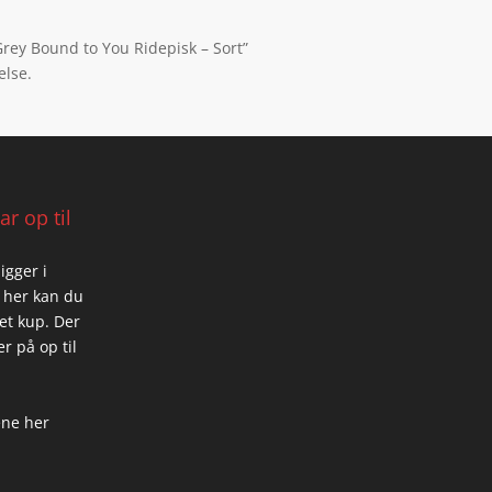
Grey Bound to You Ridepisk – Sort”
else.
r op til
igger i
 her kan du
 et kup. Der
r på op til
ene her