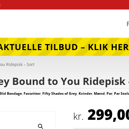
k
AKTUELLE TILBUD – KLIK HER
ou Ridepisk – Sort
rey Bound to You Ridepisk 
Blid Bondage
,
Favoritter
,
Fifty Shades of Grey
,
Kvinder
,
Mænd
,
Par
,
Par Sexl
299,0
kr.