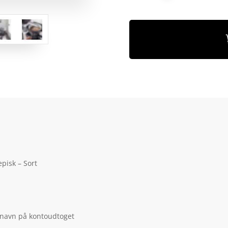
pisk – Sort
 navn på kontoudtoget