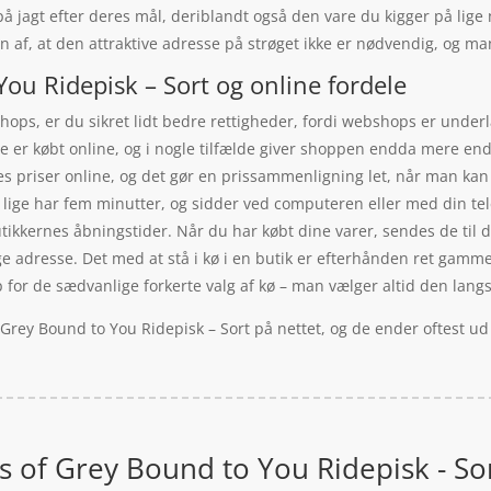
 på jagt efter deres mål, deriblandt også den vare du kigger på lig
ten af, at den attraktive adresse på strøget ikke er nødvendig, og
You Ridepisk – Sort og online fordele
ps, er du sikret lidt bedre rettigheder, fordi webshops er underla
 er købt online, og i nogle tilfælde giver shoppen endda mere end de
s priser online, og det gør en prissammenligning let, når man kan
lige har fem minutter, og sidder ved computeren eller med din te
tikkernes åbningstider. Når du har købt dine varer, sendes de til di
ge adresse. Det med at stå i kø i en butik er efterhånden ret gamm
p for de sædvanlige forkerte valg af kø – man vælger altid den lang
f Grey Bound to You Ridepisk – Sort på nettet, og de ender oftest u
es of Grey Bound to You Ridepisk - So