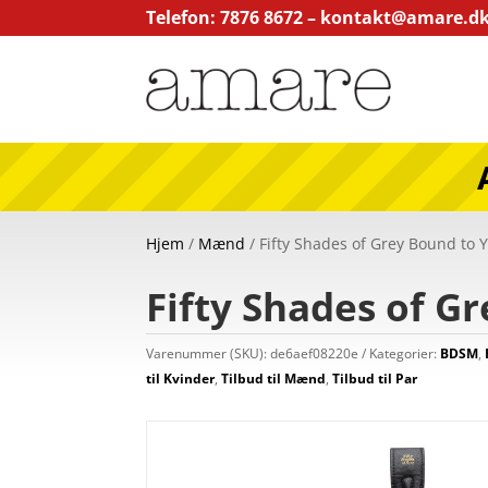
Telefon: 7876 8672 –
kontakt@amare.d
Hjem
/
Mænd
/ Fifty Shades of Grey Bound to Y
Fifty Shades of G
Varenummer (SKU):
de6aef08220e
Kategorier:
BDSM
,
til Kvinder
,
Tilbud til Mænd
,
Tilbud til Par