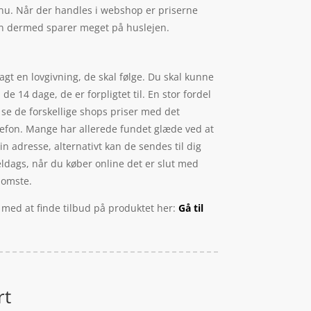
e nu. Når der handles i webshop er priserne
 man dermed sparer meget på huslejen.
gt en lovgivning, de skal følge. Du skal kunne
 14 dage, de er forpligtet til. En stor fordel
 se de forskellige shops priser med det
lefon. Mange har allerede fundet glæde ved at
n adresse, alternativt kan de sendes til dig
eldags, når du køber online det er slut med
somste.
d med at finde tilbud på produktet her:
Gå til
rt