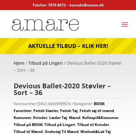
Telefon: 7876 8672 –
kontakt@amare.dk
AKTUELLE TILBUD – KLIK HER!
Hjem
/
Tilbud på Lingeri
/ Devious Ballet-2020 Støvler
– Sort – 36
Devious Ballet-2020 Støvler –
Sort – 36
Varenummer (SKU):
8eb35f0ff07e
Kategorier:
BDSM
,
Favoritter
,
Fetish Støvler
,
Fetish Tøj
,
Fetish tøj til mænd
,
Kostumer
,
Kvinder
,
Læder Tøj
,
Mænd
,
Rollespil&Kostumer
,
Tilbud på BDSM
,
Tilbud på Lingeri
,
Tilbud til Kvinder
,
Tilbud til Mænd
,
Undertøj Til Mænd
,
Wetlook&Lak Tøj