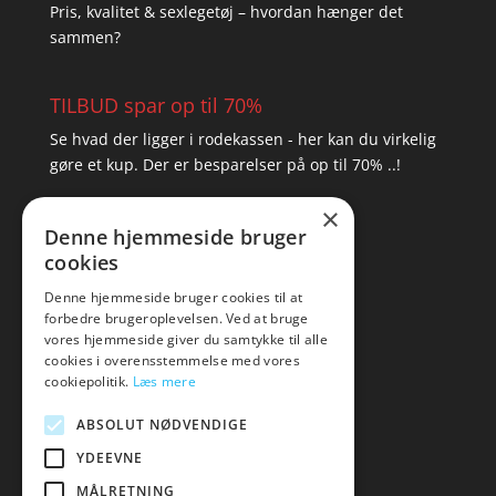
Pris, kvalitet & sexlegetøj – hvordan hænger det
sammen?
TILBUD spar op til 70%
Se hvad der ligger i rodekassen - her kan du virkelig
gøre et kup. Der er besparelser på op til 70% ..!
×
▸ Se tilbuddene her
Denne hjemmeside bruger
cookies
Artikel oversigt
Amare
Denne hjemmeside bruger cookies til at
forbedre brugeroplevelsen. Ved at bruge
Tlf: 7876 8672
vores hjemmeside giver du samtykke til alle
Mail:
hej@amare.dk
cookies i overensstemmelse med vores
cookiepolitik.
Læs mere
ABSOLUT NØDVENDIGE
YDEEVNE
MÅLRETNING