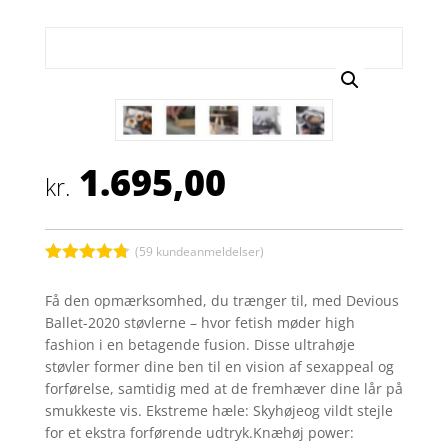
1.695,00
kr.
(
59
kundeanmeldelser)
Bedømt
som
4.7
Få den opmærksomhed, du trænger til, med Devious
ud af 5
Ballet-2020 støvlerne – hvor fetish møder high
baseret på
kundebedø
fashion i en betagende fusion. Disse ultrahøje
mmelser
støvler former dine ben til en vision af sexappeal og
forførelse, samtidig med at de fremhæver dine lår på
smukkeste vis. Ekstreme hæle: Skyhøjeog vildt stejle
for et ekstra forførende udtryk.Knæhøj power: