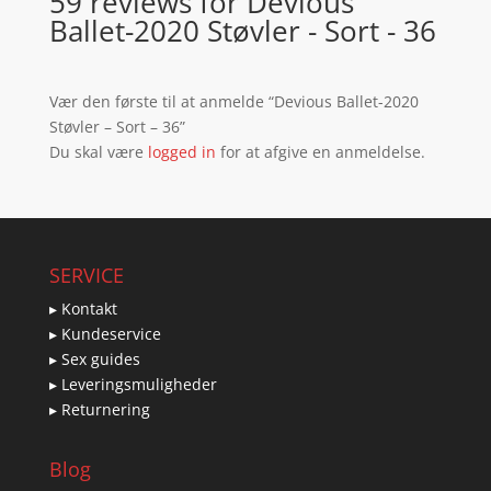
59 reviews for
Devious
Ballet-2020 Støvler - Sort - 36
Vær den første til at anmelde “Devious Ballet-2020
Støvler – Sort – 36”
Du skal være
logged in
for at afgive en anmeldelse.
SERVICE
▸ Kontakt
▸ Kundeservice
▸ Sex guides
▸ Leveringsmuligheder
▸ Returnering
Blog