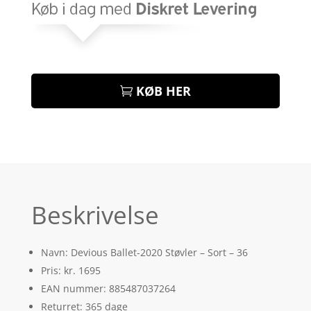
KØB HER
Beskrivelse
Navn: Devious Ballet-2020 Støvler – Sort – 36
Pris: kr. 1695
EAN nummer: 885487037264
Returret: 365 dage