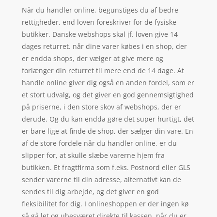
Når du handler online, begunstiges du af bedre
rettigheder, end loven foreskriver for de fysiske
butikker. Danske webshops skal jf. loven give 14
dages returret. når dine varer købes i en shop, der
er endda shops, der vælger at give mere og
forlænger din returret til mere end de 14 dage. At
handle online giver dig også en anden fordel, som er
et stort udvalg, og det giver en god gennemsigtighed
på priserne, i den store skov af webshops, der er
derude. Og du kan endda gøre det super hurtigt, det
er bare lige at finde de shop, der sælger din vare. En
af de store fordele når du handler online, er du
slipper for, at skulle slæbe varerne hjem fra
butikken. Et fragtfirma som f.eks. Postnord eller GLS
sender varerne til din adresse, alternativt kan de
sendes til dig arbejde, og det giver en god
fleksibilitet for dig. I onlineshoppen er der ingen kø
så gå let og ubesværet direkte til kassen, når du er