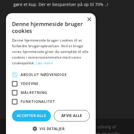
gøre et kup. Der er besparelser på op til 70% ..!
×
▸ Se tilbuddene her
Denne hjemmeside bruger
cookies
Artikel oversigt
Amare
Denne hjemmeside bruger cookies til at
forbedre brugeroplevelsen. Ved at bruge
Tlf: 7876 8672
vores hjemmeside giver du samtykke til alle
Mail:
hej@amare.dk
cookies i overensstemmelse med vores
cookiepolitik.
Læs mere
ABSOLUT NØDVENDIGE
YDEEVNE
MÅLRETNING
FUNKTIONALITET
ACCEPTER ALLE
AFVIS ALLE
Amare.dk er siden, der samler et bredt udvalg af
VIS DETALJER
spændende varer. Siden er et affailiatesite, og nogle