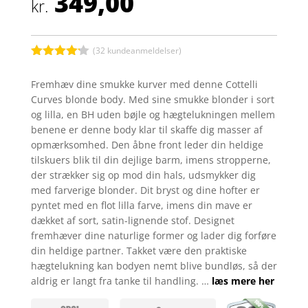
349,00
kr.
(
32
kundeanmeldelser)
Bedømt
som
4.1
Fremhæv dine smukke kurver med denne Cottelli
ud af 5
Curves blonde body. Med sine smukke blonder i sort
baseret
på
og lilla, en BH uden bøjle og hægtelukningen mellem
kundebedø
benene er denne body klar til skaffe dig masser af
mmelser
opmærksomhed. Den åbne front leder din heldige
tilskuers blik til din dejlige barm, imens stropperne,
der strækker sig op mod din hals, udsmykker dig
med farverige blonder. Dit bryst og dine hofter er
pyntet med en flot lilla farve, imens din mave er
dækket af sort, satin-lignende stof. Designet
fremhæver dine naturlige former og lader dig forføre
din heldige partner. Takket være den praktiske
hægtelukning kan bodyen nemt blive bundløs, så der
aldrig er langt fra tanke til handling. …
læs mere her