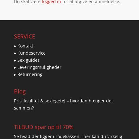
Du skal være
logged in
for at afgive en anmeldelse.
SERVICE
▸ Kontakt
▸ Kundeservice
▸ Sex guides
▸ Leveringsmuligheder
▸ Returnering
Blog
Pris, kvalitet & sexlegetøj – hvordan hænger det
sammen?
TILBUD spar op til 70%
Se hvad der ligger i rodekassen - her kan du virkelig