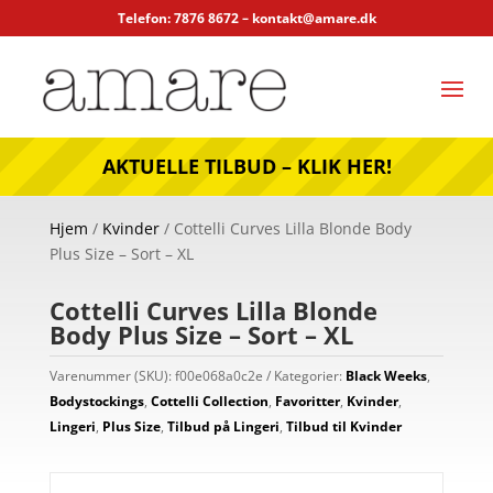
Telefon: 7876 8672 –
kontakt@amare.dk
AKTUELLE TILBUD – KLIK HER!
Hjem
/
Kvinder
/ Cottelli Curves Lilla Blonde Body
Plus Size – Sort – XL
Cottelli Curves Lilla Blonde
Body Plus Size – Sort – XL
Varenummer (SKU):
f00e068a0c2e
Kategorier:
Black Weeks
,
Bodystockings
,
Cottelli Collection
,
Favoritter
,
Kvinder
,
Lingeri
,
Plus Size
,
Tilbud på Lingeri
,
Tilbud til Kvinder