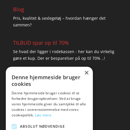
Blog
Pris, kvalitet & sexlegetøj – hvordan hænger det
sammen?
TILBUD spar op til 70%
Se hvad der ligger i rodekassen - her kan du virkelig
gøre et kup. Der er besparelser på op til 70% ..!
×
▸ Se tilbuddene her
Denne hjemmeside bruger
cookies
Artikel oversigt
Amare
Denne hjemmeside bruger cookies til at
forbedre brugeroplevelsen. Ved at bruge
Tlf: 7876 8672
vores hjemmeside giver du samtykke til alle
Mail:
hej@amare.dk
cookies i overensstemmelse med vores
cookiepolitik.
Læs mere
ABSOLUT NØDVENDIGE