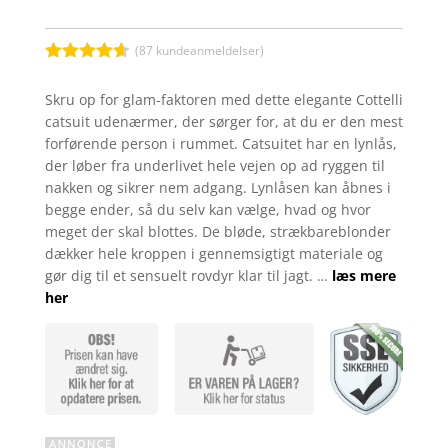
(
87
kundeanmeldelser)
Bedømt
som
4.5
Skru op for glam-faktoren med dette elegante Cottelli
ud af 5
catsuit udenærmer, der sørger for, at du er den mest
baseret
på
forførende person i rummet. Catsuitet har en lynlås,
kundebedø
der løber fra underlivet hele vejen op ad ryggen til
mmelser
nakken og sikrer nem adgang. Lynlåsen kan åbnes i
begge ender, så du selv kan vælge, hvad og hvor
meget der skal blottes. De bløde, strækbareblonder
dækker hele kroppen i gennemsigtigt materiale og
gør dig til et sensuelt rovdyr klar til jagt. …
læs mere
her