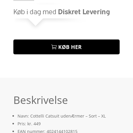
KØB HER
Beskrivelse
Navn: Cottelli Catsuit udenÆrmer – Sort – XL
Pris: kr. 449
EAN nummer: 4024144102815