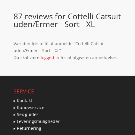
87 reviews for
Cottelli Catsuit
udenÆrmer - Sort - XL
Vær den første til at anmelde “Cottelli Catsuit
udenÆrmer – Sort – XL”
Du skal være
logged in
for at afgive en anmeldelse.
SERVICE
▸ Kontakt
▸ Kundeservice
▸ Sex guides
▸ Leveringsmuligheder
▸ Returnering