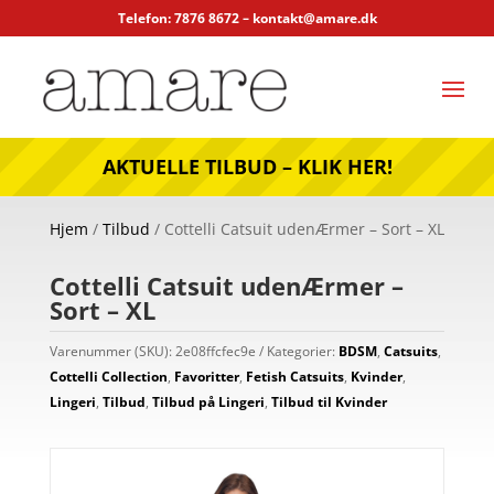
Telefon: 7876 8672 –
kontakt@amare.dk
AKTUELLE TILBUD – KLIK HER!
Hjem
/
Tilbud
/ Cottelli Catsuit udenÆrmer – Sort – XL
Cottelli Catsuit udenÆrmer –
Sort – XL
Varenummer (SKU):
2e08ffcfec9e
Kategorier:
BDSM
,
Catsuits
,
Cottelli Collection
,
Favoritter
,
Fetish Catsuits
,
Kvinder
,
Lingeri
,
Tilbud
,
Tilbud på Lingeri
,
Tilbud til Kvinder