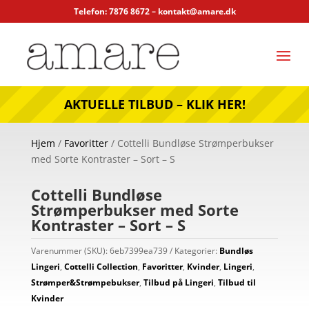
Telefon: 7876 8672 –
kontakt@amare.dk
AKTUELLE TILBUD – KLIK HER!
Hjem
/
Favoritter
/ Cottelli Bundløse Strømperbukser
med Sorte Kontraster – Sort – S
Cottelli Bundløse
Strømperbukser med Sorte
Kontraster – Sort – S
Varenummer (SKU):
6eb7399ea739
Kategorier:
Bundløs
Lingeri
,
Cottelli Collection
,
Favoritter
,
Kvinder
,
Lingeri
,
Strømper&Strømpebukser
,
Tilbud på Lingeri
,
Tilbud til
Kvinder