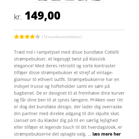
149,00
kr.
(
74
kundeanmeldelser)
Bedømt
som
4.1
Træd ind i rampelyset med disse bundløse Cottelli
ud af 5
strømpebukser, et legesygt twist på klassisk
baseret
på
elegance! Med deres retrostil og sorte kontraster
kundebedø
tilføjer disse strømpebukser et strejf af vintage-
mmelser
glamour til ethvert outfit. Strømpebukserne har en
indsyet trusse og hofteholder samt en søm på
bagbenet. De er designet til at fremhæve dine kurver
og får dine ben til at synes længere. Prikken over i’et
er dog det bundløse design, der lader dig overraske
din partner med direkte adgang til din skjulte skat.
Uanset om du klæder dig på til en særlig lejlighed
eller tilføjer et legende touch til dit hverdagslook, er
strømpebukserne det oplagte valg. …
læs mere her