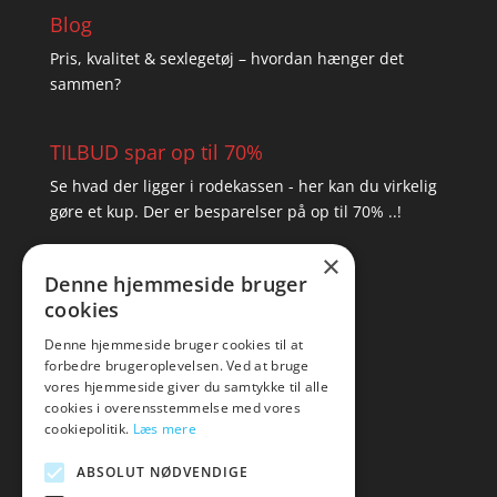
Blog
Pris, kvalitet & sexlegetøj – hvordan hænger det
sammen?
TILBUD spar op til 70%
Se hvad der ligger i rodekassen - her kan du virkelig
gøre et kup. Der er besparelser på op til 70% ..!
×
▸ Se tilbuddene her
Denne hjemmeside bruger
cookies
Artikel oversigt
Amare
Denne hjemmeside bruger cookies til at
forbedre brugeroplevelsen. Ved at bruge
Tlf: 7876 8672
vores hjemmeside giver du samtykke til alle
Mail:
hej@amare.dk
cookies i overensstemmelse med vores
cookiepolitik.
Læs mere
ABSOLUT NØDVENDIGE