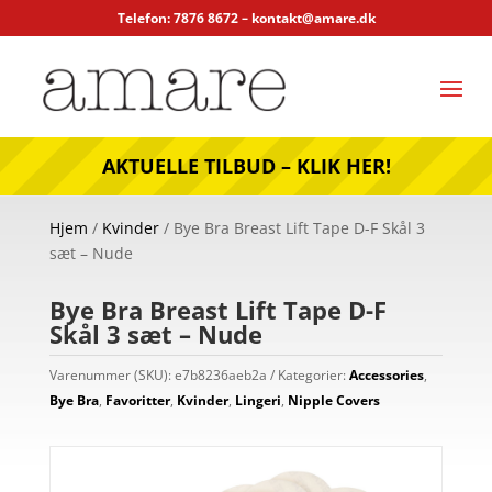
Telefon: 7876 8672 –
kontakt@amare.dk
AKTUELLE TILBUD – KLIK HER!
Hjem
/
Kvinder
/ Bye Bra Breast Lift Tape D-F Skål 3
sæt – Nude
Bye Bra Breast Lift Tape D-F
Skål 3 sæt – Nude
Varenummer (SKU):
e7b8236aeb2a
Kategorier:
Accessories
,
Bye Bra
,
Favoritter
,
Kvinder
,
Lingeri
,
Nipple Covers