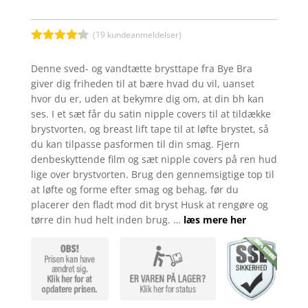
(
19
kundeanmeldelser)
Bedømt
som
4.2
Denne sved- og vandtætte brysttape fra Bye Bra
ud af 5
giver dig friheden til at bære hvad du vil, uanset
baseret
på
hvor du er, uden at bekymre dig om, at din bh kan
kundebedø
ses. I et sæt får du satin nipple covers til at tildække
mmelser
brystvorten, og breast lift tape til at løfte brystet, så
du kan tilpasse pasformen til din smag. Fjern
denbeskyttende film og sæt nipple covers på ren hud
lige over brystvorten. Brug den gennemsigtige top til
at løfte og forme efter smag og behag, før du
placerer den fladt mod dit bryst Husk at rengøre og
tørre din hud helt inden brug. …
læs mere her