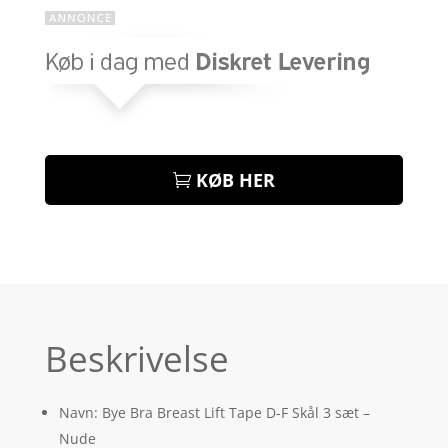
KØB HER
Beskrivelse
Navn: Bye Bra Breast Lift Tape D-F Skål 3 sæt –
Nude