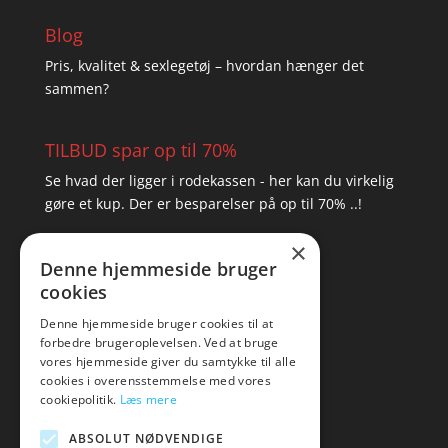
Blog
Pris, kvalitet & sexlegetøj – hvordan hænger det
sammen?
TILBUD spar op til 70%
Se hvad der ligger i rodekassen - her kan du virkelig
gøre et kup. Der er besparelser på op til 70% ..!
×
▸ Se tilbuddene her
Denne hjemmeside bruger
cookies
Artikel oversigt
Amare
Denne hjemmeside bruger cookies til at
forbedre brugeroplevelsen. Ved at bruge
Tlf: 7876 8672
vores hjemmeside giver du samtykke til alle
Mail:
hej@amare.dk
cookies i overensstemmelse med vores
cookiepolitik.
Læs mere
ABSOLUT NØDVENDIGE