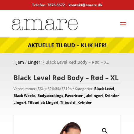
Telefon: 7876 8672 –
kontakt@amare.dk
AKTUELLE TILBUD – KLIK HER!
Hjem
/
Lingeri
/ Black Level Rød Body – Rød – XL
Black Level Rød Body – Rød – XL
Varenummer (SKU):
6264f4a5519a
Kategorier:
Black Level
,
Black Weeks
,
Bodystockings
,
Favoritter
,
Julelingeri
,
Kvinder
,
Lingeri
,
Tilbud på Lingeri
,
Tilbud til Kvinder