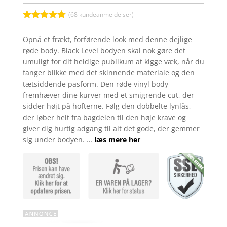
(
68
kundeanmeldelser)
Bedømt
som
5
ud
Opnå et frækt, forførende look med denne dejlige
af 5
røde body. Black Level bodyen skal nok gøre det
baseret på
kundebedøm
umuligt for dit heldige publikum at kigge væk, når du
melser
fanger blikke med det skinnende materiale og den
tætsiddende pasform. Den røde vinyl body
fremhæver dine kurver med et smigrende cut, der
sidder højt på hofterne. Følg den dobbelte lynlås,
der løber helt fra bagdelen til den høje krave og
giver dig hurtig adgang til alt det gode, der gemmer
sig under bodyen. …
læs mere her