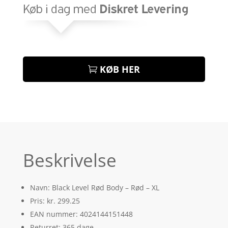
KØB HER
Beskrivelse
Navn: Black Level Rød Body – Rød – XL
Pris: kr. 299.25
EAN nummer: 4024144151448
Returret: 365 dage