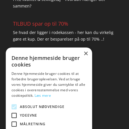
sammen?
TILBUD spar op til 70%
Se hvad der ligger i rodekassen - her kan du virkelig
gøre et kup. Der er besparelser på op til 70% ..!
×
▸ Se tilbuddene her
Denne hjemmeside bruger
cookies
Artikel oversigt
Amare
Denne hjemmeside bruger cookies til at
forbedre brugeroplevelsen. Ved at bruge
Tlf: 7876 8672
vores hjemmeside giver du samtykke til alle
Mail:
hej@amare.dk
cookies i overensstemmelse med vores
cookiepolitik.
Læs mere
ABSOLUT NØDVENDIGE
YDEEVNE
MÅLRETNING