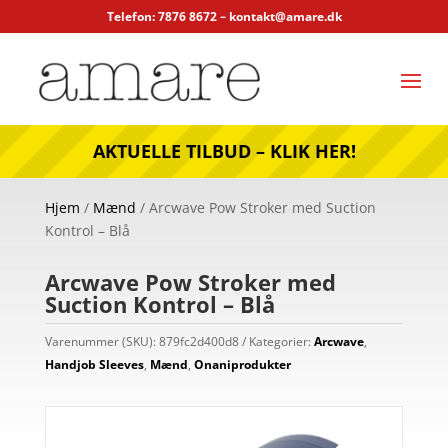
Telefon: 7876 8672 –
kontakt@amare.dk
AKTUELLE TILBUD – KLIK HER!
Hjem
/
Mænd
/ Arcwave Pow Stroker med Suction
Kontrol – Blå
Arcwave Pow Stroker med
Suction Kontrol – Blå
Varenummer (SKU):
879fc2d400d8
Kategorier:
Arcwave
,
Handjob Sleeves
,
Mænd
,
Onaniprodukter