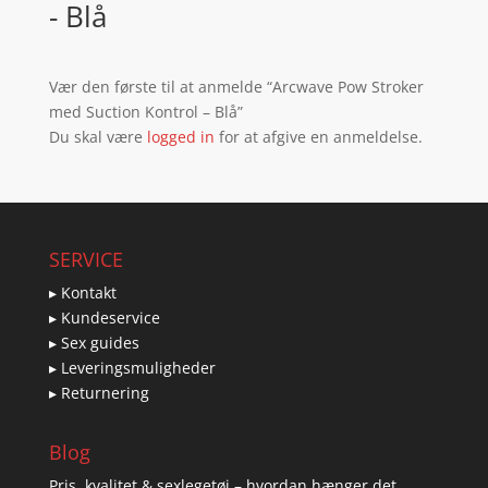
- Blå
Vær den første til at anmelde “Arcwave Pow Stroker
med Suction Kontrol – Blå”
Du skal være
logged in
for at afgive en anmeldelse.
SERVICE
▸ Kontakt
▸ Kundeservice
▸ Sex guides
▸ Leveringsmuligheder
▸ Returnering
Blog
Pris, kvalitet & sexlegetøj – hvordan hænger det