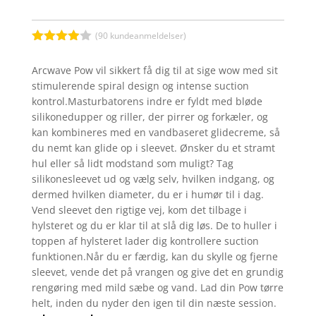
(
90
kundeanmeldelser)
Bedømt
som
3.9
Arcwave Pow vil sikkert få dig til at sige wow med sit
ud af 5
stimulerende spiral design og intense suction
baseret
på
kontrol.Masturbatorens indre er fyldt med bløde
kundebed
silikonedupper og riller, der pirrer og forkæler, og
ømmelse
r
kan kombineres med en vandbaseret glidecreme, så
du nemt kan glide op i sleevet. Ønsker du et stramt
hul eller så lidt modstand som muligt? Tag
silikonesleevet ud og vælg selv, hvilken indgang, og
dermed hvilken diameter, du er i humør til i dag.
Vend sleevet den rigtige vej, kom det tilbage i
hylsteret og du er klar til at slå dig løs. De to huller i
toppen af hylsteret lader dig kontrollere suction
funktionen.Når du er færdig, kan du skylle og fjerne
sleevet, vende det på vrangen og give det en grundig
rengøring med mild sæbe og vand. Lad din Pow tørre
helt, inden du nyder den igen til din næste session.