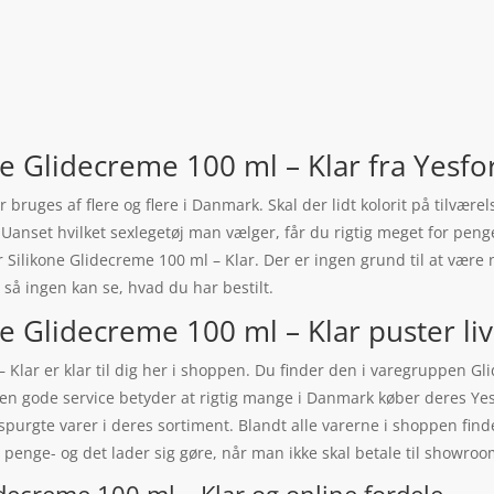
ne Glidecreme 100 ml – Klar fra Yesfo
r bruges af flere og flere i Danmark. Skal der lidt kolorit på tilvæ
. Uanset hvilket sexlegetøj man vælger, får du rigtig meget for pe
ilikone Glidecreme 100 ml – Klar. Der er ingen grund til at være ne
så ingen kan se, hvad du har bestilt.
e Glidecreme 100 ml – Klar puster liv 
– Klar er klar til dig her i shoppen. Du finder den i varegruppen G
Den gode service betyder at rigtig mange i Danmark køber deres Yes
spurgte varer i deres sortiment. Blandt alle varerne i shoppen find
penge- og det lader sig gøre, når man ikke skal betale til showroo
idecreme 100 ml – Klar og online fordele