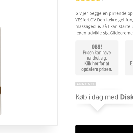
Bedømt
som
4.8
Giv jer begge en pirrende o
ud af 5
YESforLOV.Den lækre gel fu
baseret på
kundebedøm
massageolie, så I kan starte
melser
legen udvikle sig.Glidecreme