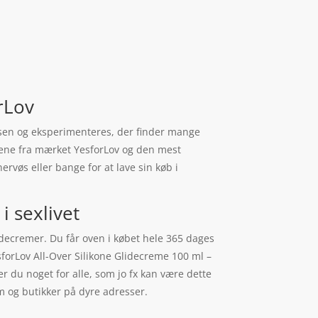
rLov
relsen og eksperimenteres, der finder mange
ngene fra mærket YesforLov og den mest
rvøs eller bange for at lave sin køb i
i sexlivet
lidecremer. Du får oven i købet hele 365 dages
forLov All-Over Silikone Glidecreme 100 ml –
er du noget for alle, som jo fx kan være dette
m og butikker på dyre adresser.