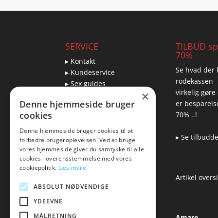
SERVICE
TILBUD spa
70%
▸ Kontakt
Se hvad der l
▸ Kundeservice
rodekassen -
▸ Sex guides
virkelig gøre
×
▸ Leveringsmuligheder
Denne hjemmeside bruger
er besparelse
▸ Returnering
cookies
70% ..!
Denne hjemmeside bruger cookies til at
▸ Se tilbudd
forbedre brugeroplevelsen. Ved at bruge
Blog
vores hjemmeside giver du samtykke til alle
cookies i overensstemmelse med vores
Pris, kvalitet & sexlegetøj
cookiepolitik.
Læs mere
– hvordan hænger det
Artikel overs
sammen?
ABSOLUT NØDVENDIGE
YDEEVNE
MÅLRETNING
Amare