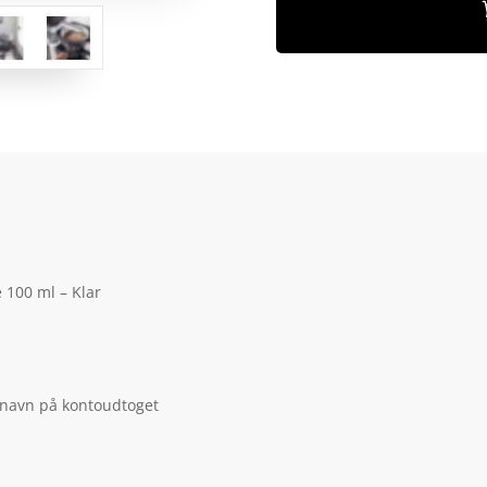
 100 ml – Klar
 navn på kontoudtoget