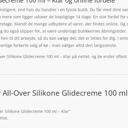
unstigere, end hvis du handler i en fysisk butik. Du får med dine va
a mere som ligger udover de lovpligtige 14 dage. En stor fordel fo
oretage, blandt de mange udbydere af varer, der findes online. Og 
g du også slipper for, at være underlagt butikkernes åbningstider.
hen til dit arbejde, så du kan vælge det, det er lettes for dig. I o
vanlige forkerte valg af kø – man vælger altid den langsomste.
Over Silikone Glidecreme 100 ml – Klar på nettet, og de ender oftes
 All-Over Silikone Glidecreme 100 ml 
er Silikone Glidecreme 100 ml – Klar”
else.