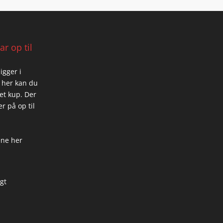
r op til
igger i
 her kan du
 et kup. Der
r på op til
ene her
igt