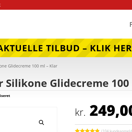
k
AKTUELLE TILBUD – KLIK HER
ikone Glidecreme 100 ml – Klar
r Silikone Glidecreme 100 
iseret
249,0
kr.
(
104
kundeanmelde