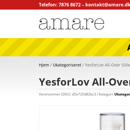
Telefon: 7876 8672 –
kontakt@amare.d
Hjem
/
Ukategoriseret
/ YesforLov All-Over Sil
YesforLov All-Ove
Varenummer (SKU):
d5e720d82bc3
Kategori:
Ukategor