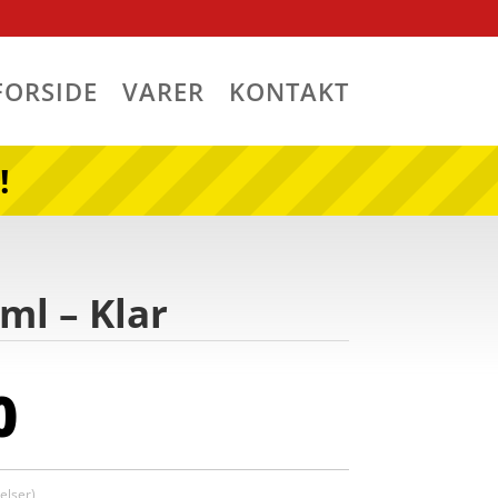
FORSIDE
VARER
KONTAKT
!
ml – Klar
0
lser)