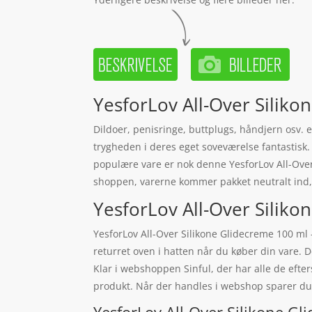
YesforLov All-Over Siliko
Dildoer, penisringe, buttplugs, håndjern osv. e
trygheden i deres eget soveværelse fantastisk
populære vare er nok denne YesforLov All-Over S
shoppen, varerne kommer pakket neutralt ind, 
YesforLov All-Over Silikon
YesforLov All-Over Silikone Glidecreme 100 ml 
returret oven i hatten når du køber din vare. 
Klar i webshoppen Sinful, der har alle de efter
produkt. Når der handles i webshop sparer du 
YesforLov All-Over Silikone Gl