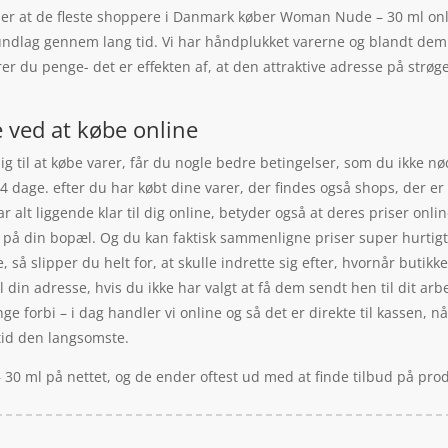
t er at de fleste shoppere i Danmark køber Woman Nude – 30 ml o
undlag gennem lang tid. Vi har håndplukket varerne og blandt dem e
er du penge- det er effekten af, at den attraktive adresse på str
 ved at købe online
ig til at købe varer, får du nogle bedre betingelser, som du ikke nø
4 dage. efter du har købt dine varer, der findes også shops, der er
alt liggende klar til dig online, betyder også at deres priser onli
 på din bopæl. Og du kan faktisk sammenligne priser super hurtigt,
 så slipper du helt for, at skulle indrette sig efter, hvornår butikk
 din adresse, hvis du ikke har valgt at få dem sendt hen til dit arb
ge forbi – i dag handler vi online og så det er direkte til kassen, n
tid den langsomste.
30 ml på nettet, og de ender oftest ud med at finde tilbud på pro