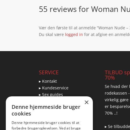
55 reviews for
Woman Nud
Vær den første til at anmelde “Woman Nude – 
Du skal være
logged in
for at afgive en anmeld
SERVICE
TILBUD spa
70%
▸ Kontakt
Se hvad der l
▸ Kundeservice
rodekassen -
▸ Sex guides
virkelig gøre
×
▸ Leveringsmuligheder
Denne hjemmeside bruger
er besparelse
▸ Returnering
cookies
70% ..!
Denne hjemmeside bruger cookies til at
▸ Se tilbudd
forbedre brugeroplevelsen. Ved at bruge