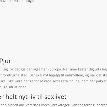
 navn på kontoudtoget
Pjur
øj til sig, og det gælder også her i Europa. Når man kaster dig ud i
 foretrukne sted. Der skal nyt legetøj til indimellem, og når det ske
al ikke være bange for at købe sexlegetøj online, dem der pakker 
lige situationer.
elt nyt liv til sexlivet
n blandt alle varerne i vores varekategori Vandbaseret glidecrem