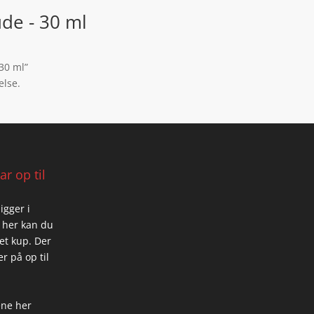
e - 30 ml
30 ml”
else.
r op til
igger i
 her kan du
 et kup. Der
r på op til
ene her