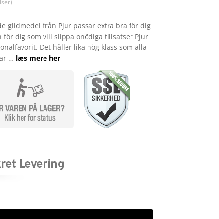
69,00.
kr. 49,00.
ser)
e glidmedel från Pjur passar extra bra för dig
ör dig som vill slippa onödiga tillsatser Pjur
alfavorit. Det håller lika hög klass som alla
sar …
læs mere her