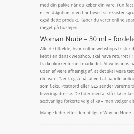
med din pakke når du køber din vare. Fun fac
er en døgnflue, men har bevist sit eksistensgr
også dette produkt. Køber du varer online spar
meget på huslejen.
Woman Nude – 30 ml – fordele
Alle de tilfælde, hvor online webshops frister d
købt i en dansk webshop, skal have returret i 1
fra konkurrenterne i markedet. At webshops har 
uden af være afhængig af, at det skal være tæt
din vare. Tænk også på, at ved at handle online,
som f.eks. Postnord eller GLS sender varerne til
leveringadresse. De tider med at stå i kø er læn
sædvanlige forkerte valg af kø – man vælger al
Mange leder efter den billigste Woman Nude – 