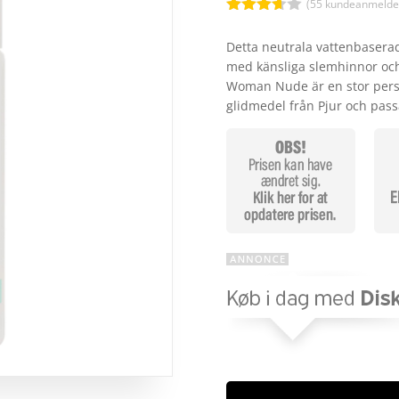
kr. 
(
55
kundeanmeldel
Bedømt
som
Detta neutrala vattenbaserad
3.6
ud
med känsliga slemhinnor och f
af 5
baseret
Woman Nude är en stor person
på
glidmedel från Pjur och pas
kundebed
ømmels
er