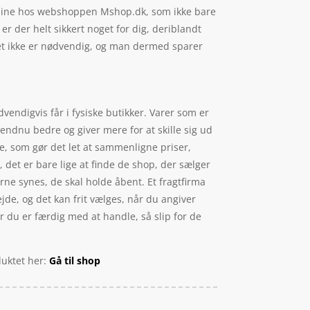
nline hos webshoppen Mshop.dk, som ikke bare
r der helt sikkert noget for dig, deriblandt
øget ikke er nødvendig, og man dermed sparer
dvendigvis får i fysiske butikker. Varer som er
 endnu bedre og giver mere for at skille sig ud
ne, som gør det let at sammenligne priser,
 det er bare lige at finde de shop, der sælger
erne synes, de skal holde åbent. Et fragtfirma
ejde, og det kan frit vælges, når du angiver
år du er færdig med at handle, så slip for de
duktet her:
Gå til shop