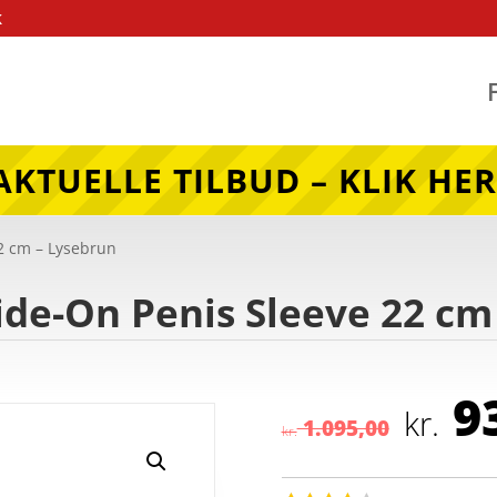
k
AKTUELLE TILBUD – KLIK HER
22 cm – Lysebrun
ide-On Penis Sleeve 22 cm
De
93
opr
kr.
1.095,00
kr.
pri
var