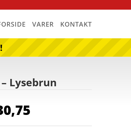
FORSIDE
VARER
KONTAKT
!
 – Lysebrun
n
Den
0,75
indelige
aktuelle
s
pris
:
er: