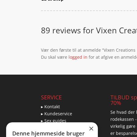
89 reviews for
Vixen Crea
Vær den første til at anmelde “Vixen Creation
Du skal være
logged in
for at afgive en anmeld
SERVICE
TILBUD spa
70%
▸ Kontakt
Se hvad der l
▸ Kundeservice
rodekassen -
▸ Sex guides
virkelig gøre
×
▸ Leveringsmuligheder
Denne hjemmeside bruger
er besparelse
▸ Returnering