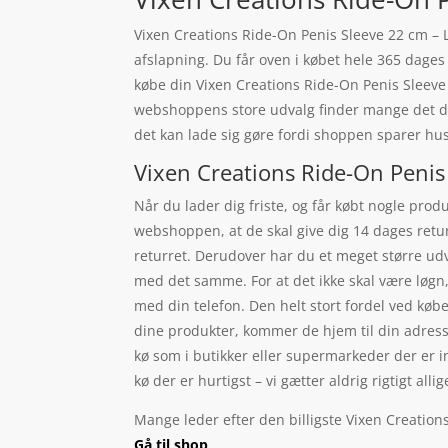
Vixen Creations Ride-On Penis Sleeve 22 cm – 
afslapning. Du får oven i købet hele 365 dages 
købe din Vixen Creations Ride-On Penis Sleeve
webshoppens store udvalg finder mange det de l
det kan lade sig gøre fordi shoppen sparer husl
Vixen Creations Ride-On Penis
Når du lader dig friste, og får købt nogle produ
webshoppen, at de skal give dig 14 dages retur
returret. Derudover har du et meget større udva
med det samme. For at det ikke skal være løgn
med din telefon. Den helt stort fordel ved køb
dine produkter, kommer de hjem til din adresse
kø som i butikker eller supermarkeder der er in
kø der er hurtigst – vi gætter aldrig rigtigt allig
Mange leder efter den billigste Vixen Creation
Gå til shop