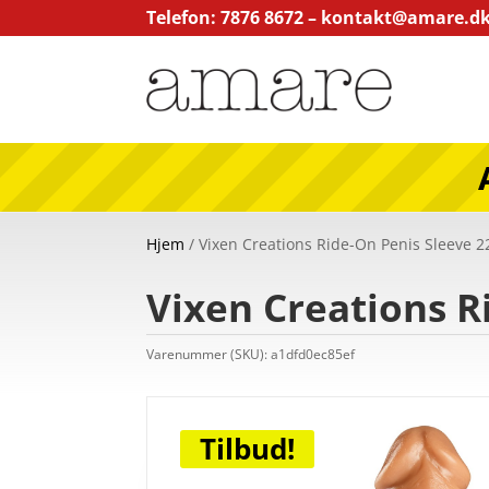
Telefon: 7876 8672 –
kontakt@amare.d
Hjem
/ Vixen Creations Ride-On Penis Sleeve 
Vixen Creations R
Varenummer (SKU):
a1dfd0ec85ef
Tilbud!