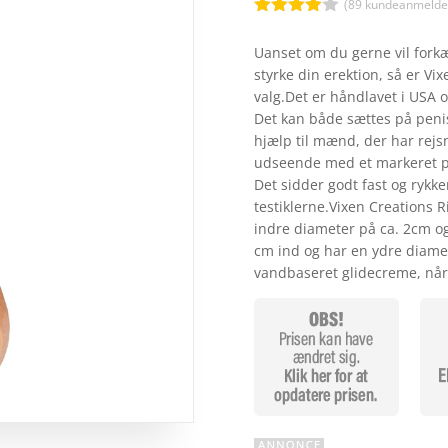
kr.
(
89
kundeanmeldel
Bedømt
som
3.9
Uanset om du gerne vil fork
ud af 5
styrke din erektion, så er Vi
baseret
på
valg.Det er håndlavet i USA og
kundebed
Det kan både sættes på penis 
ømmelse
r
hjælp til mænd, der har rejs
udseende med et markeret pe
Det sidder godt fast og rykke
testiklerne.Vixen Creations 
indre diameter på ca. 2cm og
cm ind og har en ydre diame
vandbaseret glidecreme, når