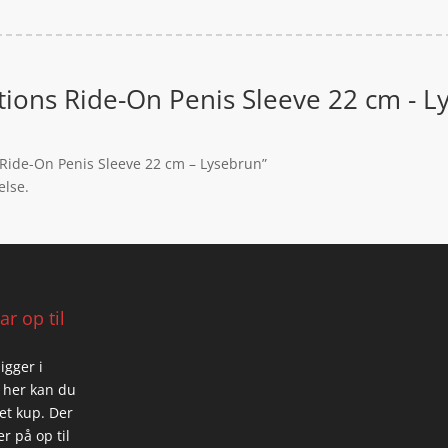
tions Ride-On Penis Sleeve 22 cm - L
s Ride-On Penis Sleeve 22 cm – Lysebrun”
else.
r op til
igger i
 her kan du
 et kup. Der
r på op til