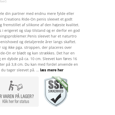
 1.095,00.
kr. 930,75.
ser)
æle din partner med endnu mere fylde eller
xen Creations Ride-On penis sleevet et godt
 fremstillet af silikone af den højeste kvalitet.
i erigeret og slap tilstand og er derfor en god
ningsproblemer.Penis sleevet har et naturtro
nishoved og detaljerede årer langs skaftet.
r sig ikke pga. stroppen, der placeres over
Ride-On er blødt og kan strækkes. Det har en
 en dybde på ca. 10 cm. Sleevet kan føres 16
ter på 3,8 cm. Du kan med fordel anvende en
 du tager sleevet på. …
læs mere her