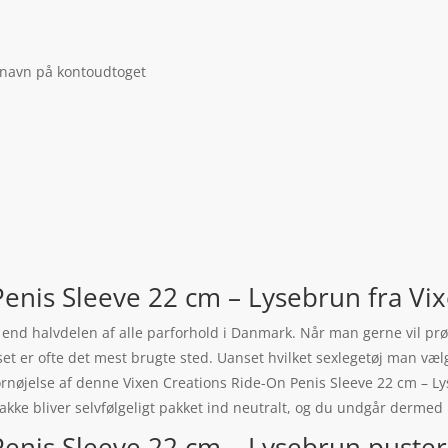
 navn på kontoudtoget
enis Sleeve 22 cm – Lysebrun fra Vi
re end halvdelen af alle parforhold i Danmark. Når man gerne vil prø
et er ofte det mest brugte sted. Uanset hvilket sexlegetøj man vælg
ornøjelse af denne Vixen Creations Ride-On Penis Sleeve 22 cm – Ly
pakke bliver selvfølgeligt pakket ind neutralt, og du undgår dermed 
enis Sleeve 22 cm – Lysebrun puster l