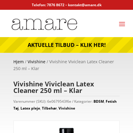
Telefon: 7876 8672 –
kontakt@amare.dk
AKTUELLE TILBUD – KLIK HER!
Hjem
/
Vivishine
/ Vivishine Viviclean Latex Cleaner
250 ml – Klar
Vivishine Viviclean Latex
Cleaner 250 ml – Klar
Varenummer (SKU):
6e0679543f6e
Kategorier:
BDSM
,
Fetish
Tøj
,
Latex pleje
,
Tilbehør
,
Vivishine