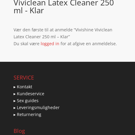
Viviclean Latex Cleaner 250
ml - Klar
Vær den første til at anmelde “Vivishine Viviclean
Latex Cleaner 250 ml – Klar”
Du skal være
logged in
for at afgive en anmeldelse.
SERVICE
▸ Kontakt
▸ Kundeservice
▸ Sex guides
▸ Leveringsmuligheder
▸ Returnering
Blog