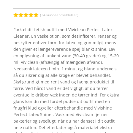
(
34
kundeanmeldelser)
Bedømt
som
4.9
Forkæl dit fetish outfit med Viviclean Perfect Latex
ud af 5
Cleaner. En vaskelotion, som desinficerer, renser og
baseret på
kundebedøm
beskytter enhver form for latex- og gummitøj, mens
melser
den giver et længerevarende spejlblankt shine. Lav
en opløsning af lunkent vand (30-40 grader) og 15-20
ml. Viviclean (afhængig af mængden afvand).
Nedsænk latexen i min. 1 minut og bland undervejs,
så du sikrer dig at alle kroge er blevet behandlet.
Skyl grundigt med rent vand og hæng produktet til
tørre. Ved hårdt vand er det vigtigt, at du tørrer
eventuelle dråber væk inden de tørrer ind. For ekstra
glans kan du med fordel pudse dit outfit med en
fnugfri klud og/eller efterbehandle med Vivishine
Perfect Latex Shiner. Vask med Viviclean fjerner
bakterier og svedlugt, når du har danset i dit outfit
hele natten. Det efterlader også materialet ekstra