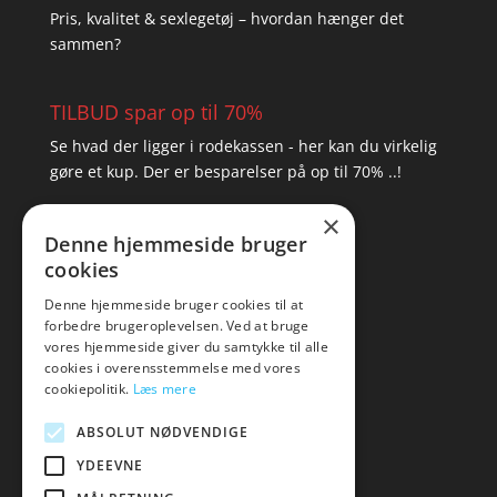
Pris, kvalitet & sexlegetøj – hvordan hænger det
sammen?
TILBUD spar op til 70%
Se hvad der ligger i rodekassen - her kan du virkelig
gøre et kup. Der er besparelser på op til 70% ..!
×
▸ Se tilbuddene her
Denne hjemmeside bruger
cookies
Artikel oversigt
Amare
Denne hjemmeside bruger cookies til at
forbedre brugeroplevelsen. Ved at bruge
Tlf: 7876 8672
vores hjemmeside giver du samtykke til alle
Mail:
hej@amare.dk
cookies i overensstemmelse med vores
cookiepolitik.
Læs mere
ABSOLUT NØDVENDIGE
YDEEVNE