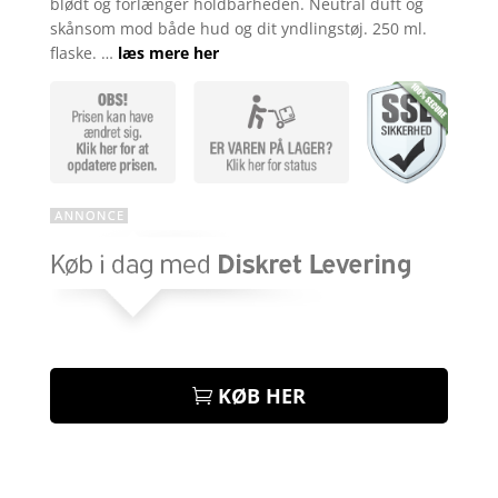
blødt og forlænger holdbarheden. Neutral duft og
skånsom mod både hud og dit yndlingstøj. 250 ml.
flaske. …
læs mere her
KØB HER