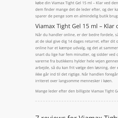
købe din Viamax Tight Gel 15 ml – Klar ved den 
dem finder mange det de leder efter, og der k
sparer de penge som en almindelig butik bruge
Viamax Tight Gel 15 ml – Klar 
Når du handler online, er der bedre fordele, s
at de skal give dig 14 dages returret. efter di
online har et kæmpe udvalg, og det at sammen
snart du lige har fem minutter, og sidder ved 
varerne fra butikkens hylder hele vejen gennem
arbejde, så du kan frit vælge den løsning, der e
ikke går ind til det rigtige. Når handlen foregå
irriteret over langsomme mennesker i køen.
Mange leder efter den billigste Viamax Tight G