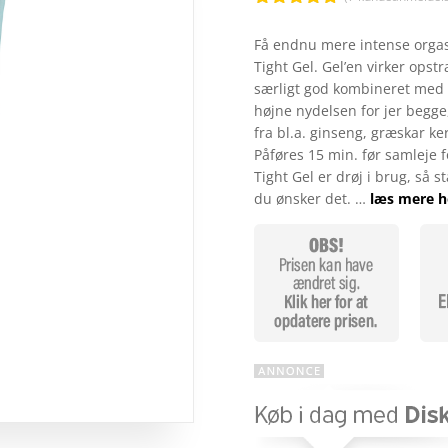
Bedømt
som
4.7
Få endnu mere intense orgas
ud af 5
Tight Gel. Gel’en virker ops
baseret på
kundebedø
særligt god kombineret med 
mmelser
højne nydelsen for jer begge
fra bl.a. ginseng, græskar ke
Påføres 15 min. før samleje f
Tight Gel er drøj i brug, så s
du ønsker det. …
læs mere h