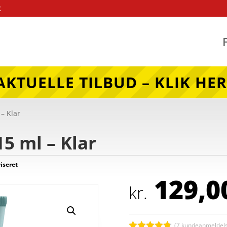
k
AKTUELLE TILBUD – KLIK HER
 – Klar
5 ml – Klar
iseret
129,0
kr.
(
7
kundeanmeldels