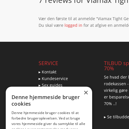
7 reviews for
Viamax Tight
Vær den første til at anmelde “Viamax Tight Gel
Du skal være
logged in
for at afgive en anmeld
SERVICE
TILBUD spa
70%
▸ Kontakt
Se hvad der l
▸ Kundeservice
rodekassen -
▸ Sex guides
virkelig gøre
×
▸ Leveringsmuligheder
Denne hjemmeside bruger
er besparelse
▸ Returnering
cookies
70% ..!
Denne hjemmeside bruger cookies til at
▸ Se tilbudd
forbedre brugeroplevelsen. Ved at bruge
Blog
vores hjemmeside giver du samtykke til alle