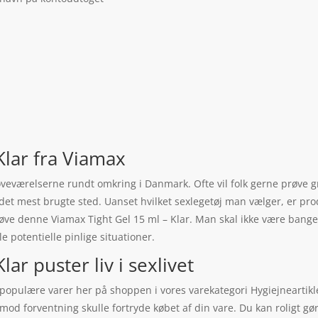
Klar fra Viamax
 soveværelserne rundt omkring i Danmark. Ofte vil folk gerne prøve g
 det mest brugte sted. Uanset hvilket sexlegetøj man vælger, er pr
t prøve denne Viamax Tight Gel 15 ml – Klar. Man skal ikke være ban
 potentielle pinlige situationer.
ar puster liv i sexlivet
populære varer her på shoppen i vores varekategori Hygiejneartikler
 mod forventning skulle fortryde købet af din vare. Du kan roligt gø