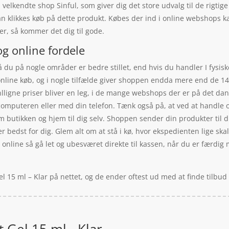
velkendte shop Sinful, som giver dig det store udvalg til de rigtig
an klikkes køb på dette produkt. Købes der ind i online webshops
r, så kommer det dig til gode.
og online fordele
å du på nogle områder er bedre stillet, end hvis du handler I fysi
t online køb, og i nogle tilfælde giver shoppen endda mere end de 14 
lligne priser bliver en leg, i de mange webshops der er på det d
computeren eller med din telefon. Tænk også på, at ved at handle onl
 butikken og hjem til dig selv. Shoppen sender din produkter til di
r bedst for dig. Glem alt om at stå i kø, hvor ekspedienten lige skal
r online så gå let og ubesværet direkte til kassen, når du er færdig
el 15 ml – Klar på nettet, og de ender oftest ud med at finde tilbu