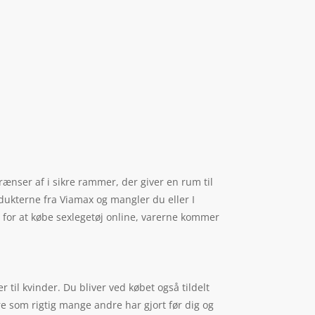
rænser af i sikre rammer, der giver en rum til
odukterne fra Viamax og mangler du eller I
ge for at købe sexlegetøj online, varerne kommer
 til kvinder. Du bliver ved købet også tildelt
re som rigtig mange andre har gjort før dig og