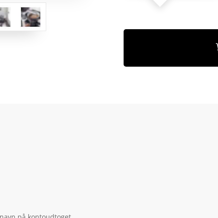
 navn på kontoudtoget