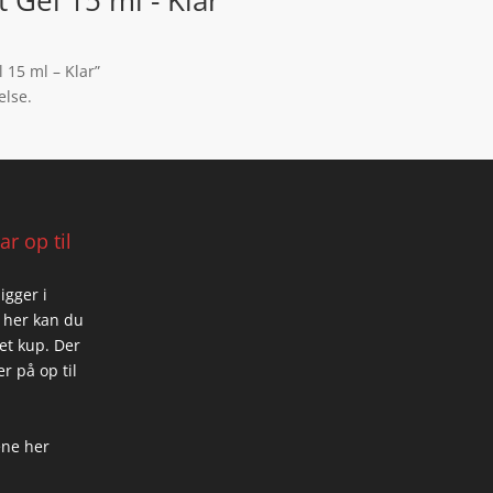
 Gel 15 ml - Klar
 15 ml – Klar”
else.
r op til
igger i
 her kan du
 et kup. Der
r på op til
ene her