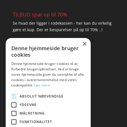
TILBUD spar op til 70%
Se hvad der ligger i rodekassen - her kan du virkelig
gøre et kup. Der er besparelser på op til 70% ..!
×
▸ Se tilbuddene her
Denne hjemmeside bruger
cookies
Artikel oversigt
Amare
Denne hjemmeside bruger cookies til at
forbedre brugeroplevelsen. Ved at bruge
Tlf: 7876 8672
vores hjemmeside giver du samtykke til alle
Mail:
hej@amare.dk
cookies i overensstemmelse med vores
cookiepolitik.
Læs mere
ABSOLUT NØDVENDIGE
YDEEVNE
MÅLRETNING
FUNKTIONALITET