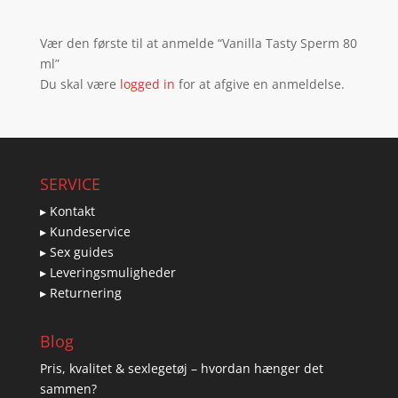
Vær den første til at anmelde “Vanilla Tasty Sperm 80
ml”
Du skal være
logged in
for at afgive en anmeldelse.
SERVICE
▸ Kontakt
▸ Kundeservice
▸ Sex guides
▸ Leveringsmuligheder
▸ Returnering
Blog
Pris, kvalitet & sexlegetøj – hvordan hænger det
sammen?