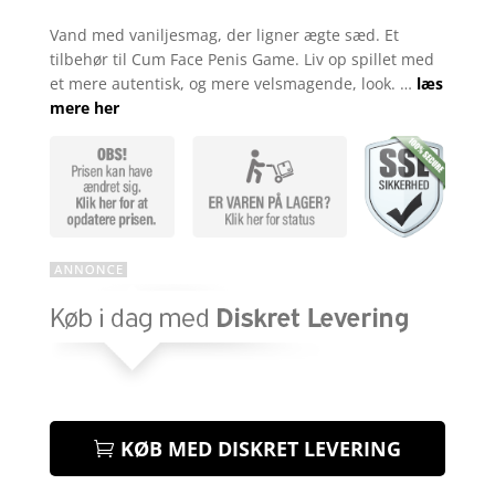
Bedømt
som
5
ud
Vand med vaniljesmag, der ligner ægte sæd. Et
af 5
tilbehør til Cum Face Penis Game. Liv op spillet med
baseret på
kundebedøm
et mere autentisk, og mere velsmagende, look. …
læs
melser
mere her
KØB MED DISKRET LEVERING