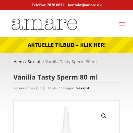
Telefon: 7876 8672 –
kontakt@amare.dk
AKTUELLE TILBUD – KLIK HER!
Hjem
/
Sexspil
/ Vanilla Tasty Sperm 80 ml
Vanilla Tasty Sperm 80 ml
Varenummer (SKU):
16849
Kategori:
Sexspil